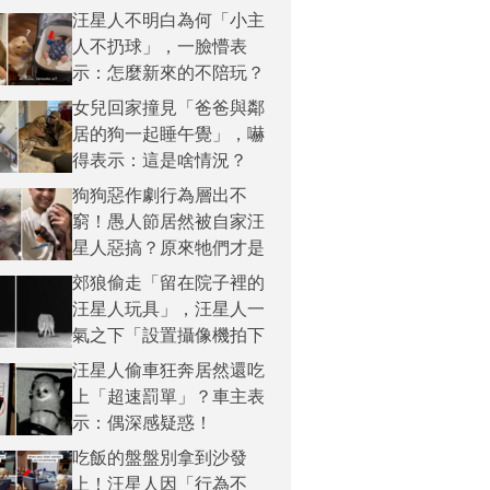
給牠的「猛烈歡迎儀式」
汪星人不明白為何「小主
啦！
人不扔球」，一臉懵表
示：怎麼新來的不陪玩？
女兒回家撞見「爸爸與鄰
居的狗一起睡午覺」，嚇
得表示：這是啥情況？
狗狗惡作劇行為層出不
窮！愚人節居然被自家汪
星人惡搞？原來牠們才是
真正的「惡作劇大魔王」
郊狼偷走「留在院子裡的
啦！
汪星人玩具」，汪星人一
氣之下「設置攝像機拍下
偷玩具的大盜」？
汪星人偷車狂奔居然還吃
上「超速罰單」？車主表
示：偶深感疑惑！
吃飯的盤盤別拿到沙發
上！汪星人因「行為不