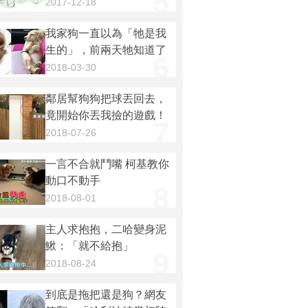
5
時...爆笑畫面讓人笑噴！
2017-12-18
我家狗一直以為「牠是我
生的」，前兩天牠知道了
6
真相後...引起眾多鏟屎官
2018-03-30
的共鳴！
鄰居幫狗狗把球丟回去，
竟開始你丟我撿的遊戲！
7
最後太好笑啦！
2018-07-26
一言不合就鬥嘴 柯基教你
動口不動手
8
2018-08-01
主人求抱抱，二哈變身泥
鰍：「就不給抱」
9
2018-08-24
到底是拖把還是狗？網友