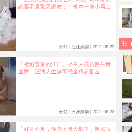
誇張毛量驚呆網友：「根本一座小雪山
吧」
分類 : 汪汪娛樂 | 2021-06-23
「被迫營業的汪汪」小主人模仿醫生量
血壓，汪病人生無可戀全程超配合
分類 : 汪汪娛樂 | 2021-06-23
「好久不見，你長這麼大啦？」豚鼠誤