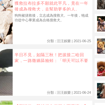
獲救拉布拉多不願就此平凡，竟在一年
後成為搜救犬，去幫助更多的人。
狗狗被拯救後，立志成為搜救犬。一年後，牠成
功從中心畢業成為合格搜救犬。
分類 : 汪汪娛樂 | 2021-06-25
半日不見，如隔三秋！把拔接二哈回
家，一路撒嬌舔臉頰：「明天可以不要
去日托嗎」
分類 : 汪汪娛樂 | 2021-06-24