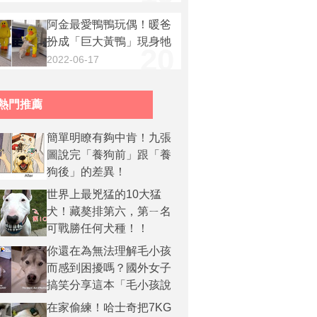
汪星人玩起經典「你丟我
阿金最愛鴨鴨玩偶！暖爸
撿」遊戲！
扮成「巨大黃鴨」現身牠
20
激動狂搖尾：偶是你的粉
2022-06-17
絲～
熱門推薦
簡單明瞭有夠中肯！九張
圖說完「養狗前」跟「養
狗後」的差異！
世界上最兇猛的10大猛
犬！藏獒排第六，第ㄧ名
可戰勝任何犬種！！
你還在為無法理解毛小孩
而感到困擾嗎？國外女子
搞笑分享這本「毛小孩說
明使用書」
在家偷練！哈士奇把7KG