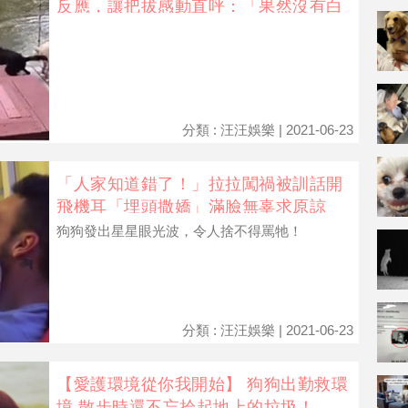
反應，讓把拔感動直呼：「果然沒有白
疼你們！」
分類 : 汪汪娛樂 | 2021-06-23
「人家知道錯了！」拉拉闖禍被訓話開
飛機耳「埋頭撒嬌」滿臉無辜求原諒
狗狗發出星星眼光波，令人捨不得罵牠！
分類 : 汪汪娛樂 | 2021-06-23
【愛護環境從你我開始】 狗狗出勤救環
境 散步時還不忘拾起地上的垃圾！