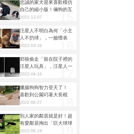
忠誠的家犬迎來喜歡模仿
自己的縮小版！倆狗的互
15
動太有愛了～
2021-12-07
汪星人不明白為何「小主
人不扔球」，一臉懵表
16
示：怎麼新來的不陪玩？
2022-03-16
郊狼偷走「留在院子裡的
汪星人玩具」，汪星人一
17
氣之下「設置攝像機拍下
2022-04-15
偷玩具的大盜」？
臘腸狗狗智力登天了！
喜歡到公園叼著大長棍
18
走，還懂的「運棍」閃避
2022-06-27
路人
別人家的鄰居就是好！超
有愛鄰居掏出「巨大球球
19
發射器」，與圍欄後方的
2022-06-19