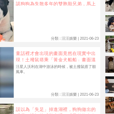
認狗狗為失散多年的雙胞胎兄弟，馬上
掏出胡蘿蔔請牠吃！
分類 : 汪汪娛樂 | 2021-06-23
童話裡才會出現的畫面竟然在現實中出
現！土撥鼠搭乘「黃金犬船船」畫面溫
馨可愛！
汪星人沃利在湖中游泳的時候，被土撥鼠搭了順
風車。
分類 : 汪汪娛樂 | 2021-06-23
誤以為「失足」掉進湖裡，狗狗做出的