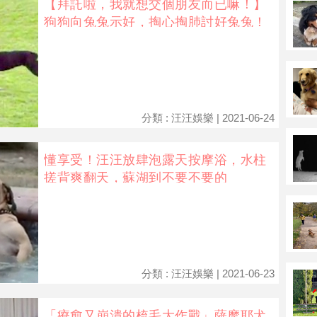
【拜託啦，我就想交個朋友而已嘛！】
狗狗向兔兔示好，掏心掏肺討好兔兔！
分類 : 汪汪娛樂 | 2021-06-24
懂享受！汪汪放肆泡露天按摩浴，水柱
搓背爽翻天，蘇湖到不要不要的
分類 : 汪汪娛樂 | 2021-06-23
「療愈又崩潰的梳毛大作戰」薩摩耶犬