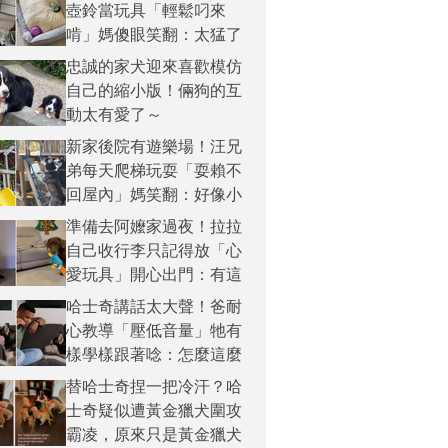
壺鈴當玩具「輕鬆叼來
啃」媽傻眼笑翻：太猛了
～
忠誠的家犬迎來喜歡模仿
自己的縮小版！倆狗的互
動太有愛了～
新家後院有遊樂場！汪兄
弟每天爬梯玩耍「耍賴不
回屋內」媽笑翻：好像小
孩子～
準備去阿嬤家過夜！拉拉
自己收行李只記得放「心
愛玩具」開心出門：有這
些就夠了～
哈士奇講話太大聲！爸耐
心教導「壓低音量」牠有
樣學樣跟著唸：怎麼這麼
難～
替哈士奇捏一把冷汗？哈
士奇疑似遭黃金獵犬圍攻
霸凌，原來只是黃金獵犬