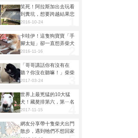
笑死！阿拉斯加出去玩看
到糞坑，想要跨越結果悲
1
劇還開心不已！主：「我
2016-10-24
才悲劇吧QQ」
卡哇伊！這隻狗寶寶「手
腳太短」卻一直想弄柴犬
2
媽媽！結果媽媽一站起
2016-11-16
來，狗寶寶整個讓人笑
「哥哥講話你有沒有在
翻！！（影片）
聽？你沒在聽嘛！」柴柴
3
一言不和竟大打出手！打
2017-03-24
鬥過程...真的讓人笑到融
世界上最兇猛的10大猛
化！（影片）
犬！藏獒排第六，第ㄧ名
4
可戰勝任何犬種！！
2017-11-15
網友分享帶十隻柴犬出門
散步，遇到牠們不想回家