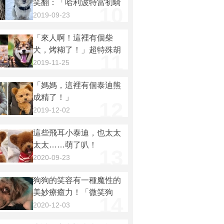
笑翻：「哈利波特當初騎
10
的掃把其實是牠吧！」
2019-09-23
「來人啊！這裡有個柴
犬，烤糊了！」超特殊胡
11
麻色柴柴，還不快來吸一
2019-11-25
波！
「媽媽，這裡有個泰迪熊
成精了！」
12
2019-12-02
這些飛耳小泰迪，也太太
太太……萌了叭！
13
2020-09-23
狗狗的笑容有一種魔性的
美妙療癒力！「微笑狗
14
狗」的照片會讓你在此刻
2020-12-03
忘去一切壓力～