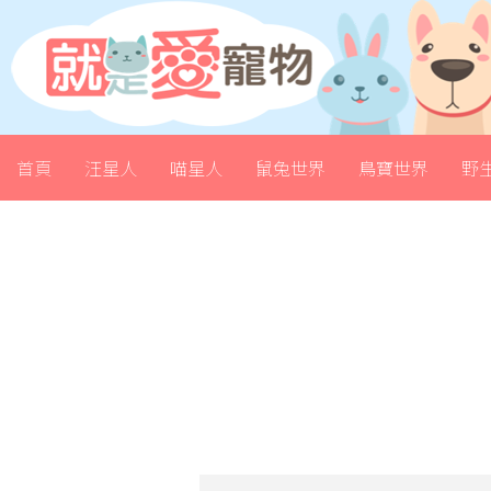
首頁
汪星人
喵星人
鼠兔世界
鳥寶世界
野