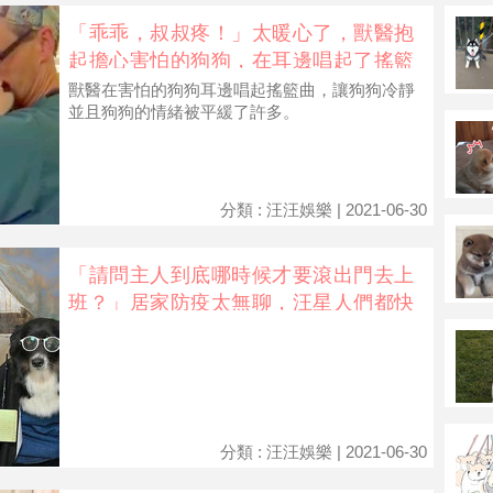
「乖乖，叔叔疼！」太暖心了，獸醫抱
起擔心害怕的狗狗，在耳邊唱起了搖籃
曲
獸醫在害怕的狗狗耳邊唱起搖籃曲，讓狗狗冷靜
並且狗狗的情緒被平緩了許多。
分類 : 汪汪娛樂 | 2021-06-30
「請問主人到底哪時候才要滾出門去上
班？」居家防疫太無聊，汪星人們都快
被主人玩壞了！
分類 : 汪汪娛樂 | 2021-06-30