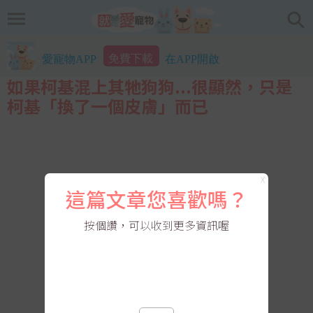
免費下載
愛寵物APP
在APP開啟
如果柯基混上其牠狗狗...很顯然，只是
柯基「換了一個皮膚」而已
X
這篇文章您喜歡嗎？
按個讚，可以收到更多資訊喔