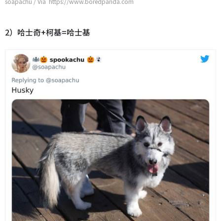
soapachu / Via https://www.boredpanda.com
2）哈士奇+柯基=哈士基