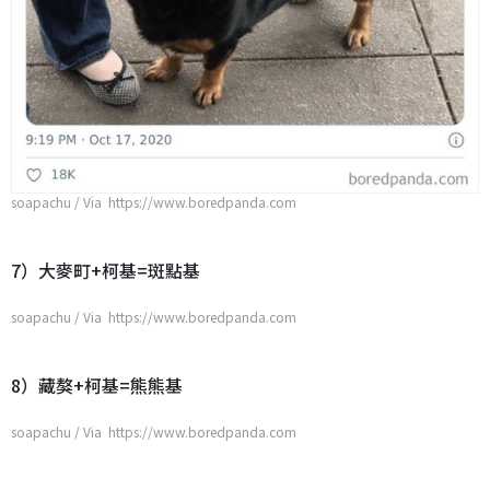
soapachu / Via https://www.boredpanda.com
7）大麥町+柯基=斑點基
soapachu / Via https://www.boredpanda.com
8）藏獒+柯基=熊熊基
soapachu / Via https://www.boredpanda.com