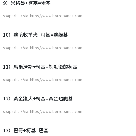
9）米格魯+柯基=米基
soapachu / Via https://www.boredpanda.com
10）邊境牧羊犬+柯基=邊緣基
soapachu / Via https://www.boredpanda.com
11）馬爾濟斯+柯基=剃毛後的柯基
soapachu / Via https://www.boredpanda.com
12）黃金獵犬+柯基=黃金短腿基
soapachu / Via https://www.boredpanda.com
13）巴哥+柯基=巴基