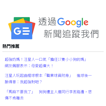
熱門推薦
超強奶媽！汪星人一口氣「擔任17隻小小狗的媽」
網友佩服表示：母愛超偉大！
汪星人玩起曲棍球根本「職業球員附身」 進球後一
臉得意：我超強對吧？
「馬麻不要我了」 狗狗遭主人連同行李丟路邊，悲
傷不肯離去