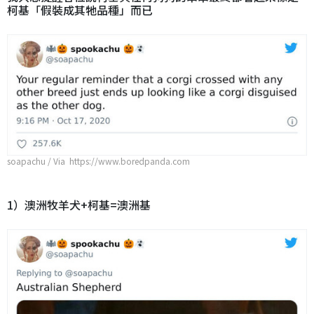
柯基「假裝成其牠品種」而已
soapachu / Via https://www.boredpanda.com
1）澳洲牧羊犬+柯基=澳洲基