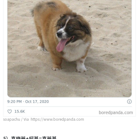
soapachu / Via https://www.boredpanda.com
5）喜樂蒂+柯基=喜蒂基