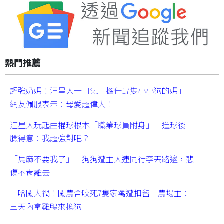
熱門推薦
超強奶媽！汪星人一口氣「擔任17隻小小狗的媽」
網友佩服表示：母愛超偉大！
汪星人玩起曲棍球根本「職業球員附身」 進球後一
臉得意：我超強對吧？
「馬麻不要我了」 狗狗遭主人連同行李丟路邊，悲
傷不肯離去
二哈闖大禍！闖農舍咬死7隻家禽遭扣留 農場主：
三天內拿雞鴨來換狗