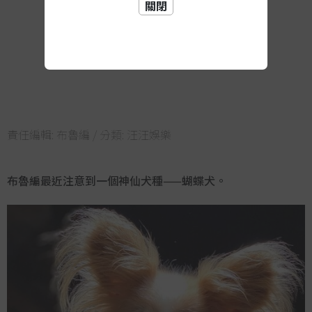
關閉
責任編輯:
布魯編
/ 分類:
汪汪娛樂
布魯編最近注意到一個神仙犬種——蝴蝶犬。