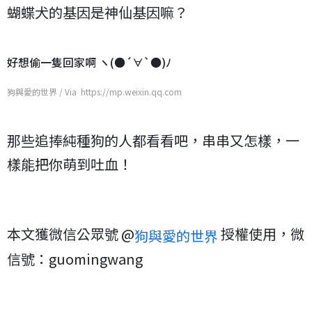
蝴蝶犬的基因是神仙基因嘛？
好想偷一隻回家啊 ヽ(●´∀`●)ﾉ
狗與愛的世界 / Via https://mp.weixin.qq.com
那些追捧純種狗的人都看看吧，串串又怎樣，一
樣能把你萌到吐血！
本文獲微信公眾號 @
授權使用，微
狗與愛的世界
信號：guomingwang