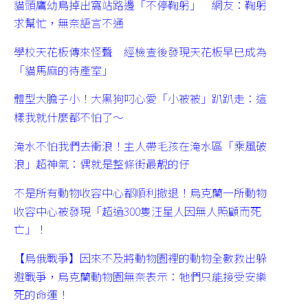
貓頭鷹幼鳥掉出窩站路邊「不停鞠躬」 網友：鞠躬
求幫忙，無奈語言不通
學校天花板傳來怪聲 經檢查後發現天花板早已成為
「貓馬麻的待產室」
體型大膽子小！大黑狗叼心愛「小被被」趴趴走：這
樣我就什麼都不怕了～
淹水不怕我們去衝浪！主人帶毛孩在淹水區「乘風破
浪」超神氣：偶就是整條街最靚的仔
不是所有動物收容中心都順利撤退！烏克蘭一所動物
收容中心被發現「超過300隻汪星人因無人照顧而死
亡」！
【烏俄戰爭】因來不及將動物園裡的動物全數救出躲
避戰爭，烏克蘭動物園無奈表示：牠們只能接受安樂
死的命運！