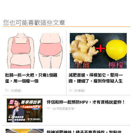
您也可能喜歡這些文章
肚腩一抓一大把，只需1個雞
減肥首選，檸檬加它，堅持一
蛋，用一個瘦一個
週，腰細了，瘦到你懷疑人生
PR（新素簡）
PR（新素簡）
伴侶和妳一起預防HPV，才有資格說愛妳！
PR（台灣癌症基金會）
超神減肥神器！橘子不要直接吃，加點這