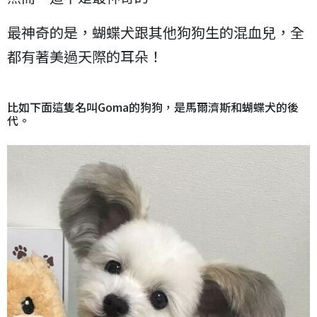
最神奇的是，蝴蝶犬跟其他狗狗生的混血兒，全
都有著美過天際的耳朵！
比如下面這隻名叫Goma的狗狗，是馬爾濟斯和蝴蝶犬的後
代。