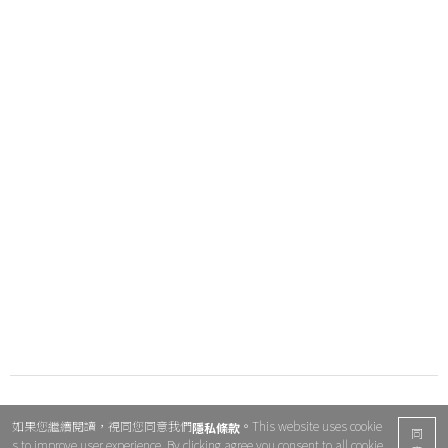
如果您繼續閱讀，視同您同意我們
。This website uses cookie
隱私條款
同
s to improve user experience. By clicking agree you consent to all cookie