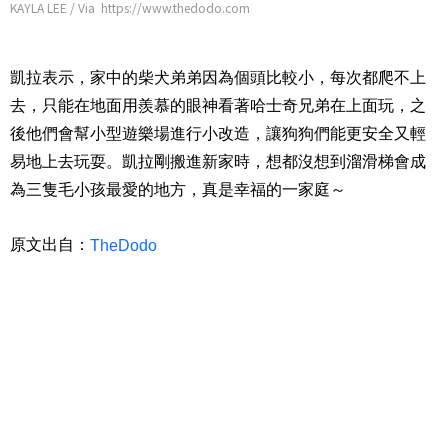
KAYLA LEE / Via https://www.thedodo.com
凱拉表示，家中的柴犬弟弟因為個頭比較小，每次都爬不上
去，只能在地面用羨慕的眼神看著哈士奇兄弟在上面玩，之
後他們會幫小型遊樂場進行小改造，讓狗狗們能更安全又輕
易地上去玩耍。凱拉剛搬進新家時，想都沒想到溜滑梯會成
為三隻毛小孩最愛的地方，真是幸福的一家庭～
原文出自：
TheDodo