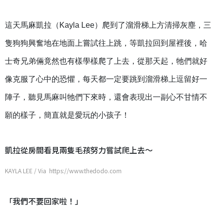
這天馬麻凱拉（Kayla Lee）爬到了溜滑梯上方清掃灰塵，三
隻狗狗興奮地在地面上嘗試往上跳，等凱拉回到屋裡後，哈
士奇兄弟倆竟然也有樣學樣爬了上去，從那天起，牠們就好
像克服了心中的恐懼，每天都一定要跳到溜滑梯上逗留好一
陣子，聽見馬麻叫牠們下來時，還會表現出一副心不甘情不
願的樣子，簡直就是愛玩的小孩子！
凱拉從房間看見兩隻毛孩努力嘗試爬上去～
KAYLA LEE / Via https://www.thedodo.com
「我們不要回家啦！」