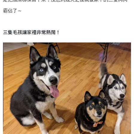
霸佔了～
三隻毛孩讓家裡非常熱鬧！