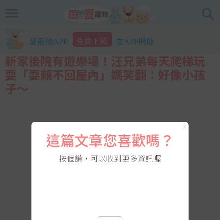
免費下載
愛寵物APP
在APP開啟
新家後院有遊樂場！汪兄弟每天爬梯玩
耍「耍賴不回屋內」媽笑翻：好像小孩
子～
X
這篇文章您喜歡嗎？
按個讚，可以收到更多資訊喔