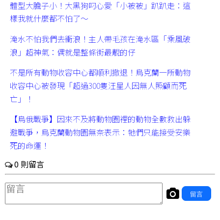
體型大膽子小！大黑狗叼心愛「小被被」趴趴走：這
樣我就什麼都不怕了～
淹水不怕我們去衝浪！主人帶毛孩在淹水區「乘風破
浪」超神氣：偶就是整條街最靚的仔
不是所有動物收容中心都順利撤退！烏克蘭一所動物
收容中心被發現「超過300隻汪星人因無人照顧而死
亡」！
【烏俄戰爭】因來不及將動物園裡的動物全數救出躲
避戰爭，烏克蘭動物園無奈表示：牠們只能接受安樂
死的命運！