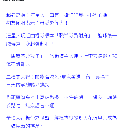
超強奶媽！汪星人一口氣「擔任17隻小小狗的媽」
網友佩服表示：母愛超偉大！
汪星人玩起曲棍球根本「職業球員附身」 進球後一
臉得意：我超強對吧？
「馬麻不要我了」 狗狗遭主人連同行李丟路邊，悲
傷不肯離去
二哈闖大禍！闖農舍咬死7隻家禽遭扣留 農場主：
三天內拿雞鴨來換狗
貓頭鷹幼鳥掉出窩站路邊「不停鞠躬」 網友：鞠躬
求幫忙，無奈語言不通
學校天花板傳來怪聲 經檢查後發現天花板早已成為
「貓馬麻的待產室」