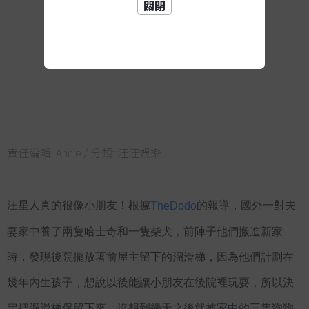
關閉
責任編輯:
Annie
/ 分類:
汪汪娛樂
汪星人真的很像小朋友！根據
的報導，國外一對夫
TheDodo
妻家中養了兩隻哈士奇和一隻柴犬，前陣子他們搬進新家
時，發現後院擺放著前屋主留下的溜滑梯，因為他們計劃在
幾年內生孩子，想說以後能讓小朋友在後院裡玩耍，所以決
定把溜滑梯保留下來，沒想到幾天之後就被家中的三隻狗狗