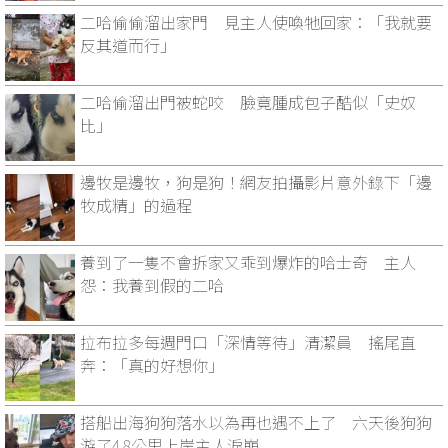
二哈偷偷溜出家門 見主人使喚牠回家：「我就要
反其道而行」
二哈偷溜出門被蛇咬 臉竟腫成包子酷似「史奴
比」
邊牧是邊牧，狗是狗！網友拍攝影片意外錄下「邊
牧成精」的過程
養到了一隻不會拆家又乖到爆炸的哈士奇 主人
怨：我養到假的二哈
拉布拉多每週門口「深情等待」清潔員 搖尾直
奔：「真的好想你」
搭船出海狗狗落水以為再也遇不上了 六天後狗狗
游了4.8公里上岸主人淚崩