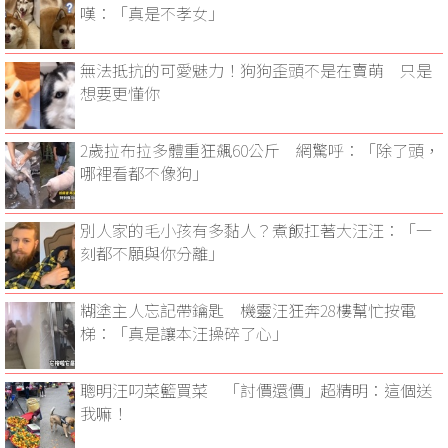
嘆：「真是不孝女」
無法抵抗的可愛魅力！狗狗歪頭不是在賣萌 只是
想要更懂你
2歲拉布拉多體重狂飆60公斤 網驚呼：「除了頭，
哪裡看都不像狗」
別人家的毛小孩有多黏人？煮飯扛著大汪汪：「一
刻都不願與你分離」
糊塗主人忘記帶鑰匙 機靈汪狂奔28樓幫忙按電
梯：「真是讓本汪操碎了心」
聰明汪叼菜籃買菜 「討價還價」超精明：這個送
我嘛！