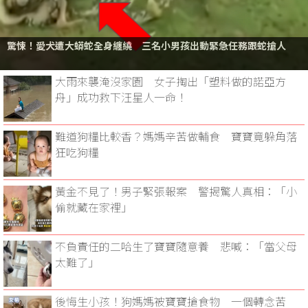
驚悚！愛犬遭大蟒蛇全身纏繞 三名小男孩出動緊急任務跟蛇搶人
大雨來襲淹沒家園 女子掏出「塑料做的諾亞方
舟」成功救下汪星人一命！
難道狗糧比較香？媽媽辛苦做輔食 寶寶竟躲角落
狂吃狗糧
黃金不見了！男子緊張報案 警揭驚人真相：「小
偷就藏在家裡」
不負責任的二哈生了寶寶隨意養 悲喊：「當父母
太難了」
後悔生小孩！狗媽媽被寶寶搶食物 一個轉念苦