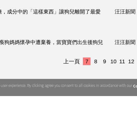
糖，成分中的「這樣東西」讓狗兒離開了最愛
汪汪新聞
瘓狗媽媽懷孕中遭棄養，當寶寶們出生後狗兒
汪汪新聞
上一頁
7
8
9
10
11
12
ser experience. By clicking agree you consent to all cookies in accordance with our
Co