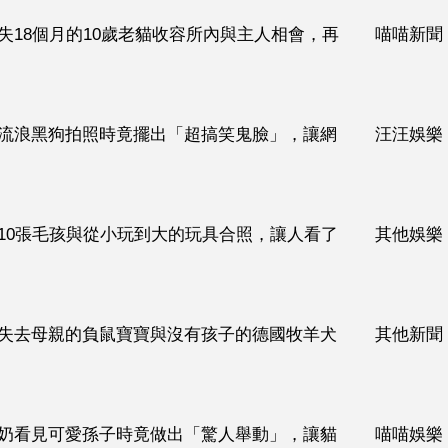
失18個月的10歲老貓收容所內與主人相會，再
喵喵新聞
：悲劇啦！
流浪黑狗拍照時竟擺出「超搞笑鬼臉」，讓網
汪汪娛樂
得流下眼淚...
10張毛孩與從小玩到大的玩具合照，讓人看了
其他娛樂
！
失去母親的負鼠寶寶與沒有孩子的德國牧羊犬
其他新聞
奶看見可愛孫子時竟做出「驚人舉動」，讓貓
喵喵娛樂
許多人的心！