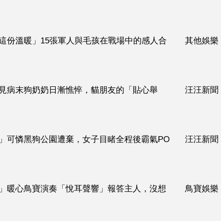
這份溫暖」15張軍人與毛孩在戰場中的感人合
其他娛樂
間融化♡
見病末狗奶奶日漸憔悴，貓朋友的「貼心舉
汪汪新聞
眶...
」可憐黑狗公園遭棄，女子目睹全程後霸氣PO
汪汪新聞
...
」暖心鳥寶演奏「悅耳聲響」報答主人，沒想
鳥寶娛樂
好！