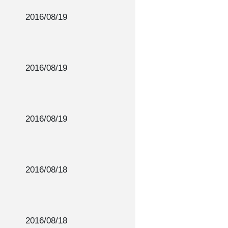
2016/08/19
2016/08/19
2016/08/19
2016/08/18
2016/08/18