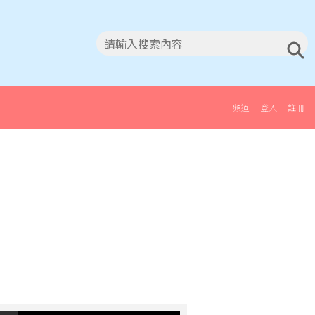
頻道
登入
註冊