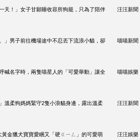
一天！」女子甘願睡收容所狗籠，只為了陪伴
汪汪新聞
。」男子前往機場途中不忍丟下流浪小貓，卻
喵喵新聞
呼喊名字時，兩隻喵星人的「可愛舉動」讓全
喵喵娛樂
過...
」溫柔狗媽媽緊守2隻小浪貓身邊，露出溫柔
汪汪新聞
慕！
大黃金獵犬寶寶愛睏又「硬ㄍㄧㄥ」的可愛萌
汪汪娛樂