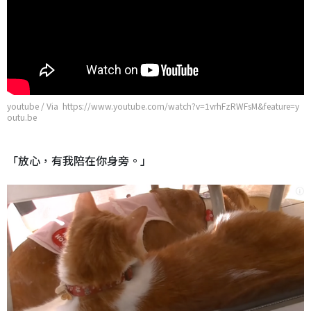
youtube / Via https://www.youtube.com/watch?v=1vrhFzRWFsM&feature=y
outu.be
「放心，有我陪在你身旁。」