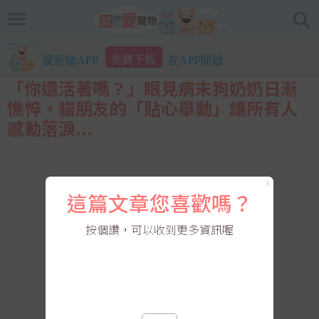
免費下載
愛寵物APP
在APP開啟
「你還活著嗎？」眼見病末狗奶奶日漸
憔悴，貓朋友的「貼心舉動」讓所有人
感動落淚...
X
這篇文章您喜歡嗎？
按個讚，可以收到更多資訊喔