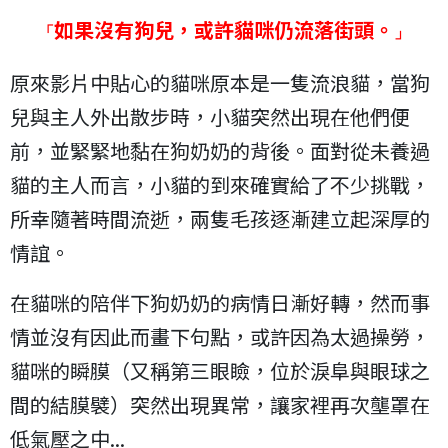
如果沒有狗兒，或許貓咪仍流落街頭。
「
」
原來影片中貼心的貓咪原本是一隻流浪貓，當狗
兒與主人外出散步時，小貓突然出現在他們便
前，並緊緊地黏在狗奶奶的背後。面對從未養過
貓的主人而言，小貓的到來確實給了不少挑戰，
所幸隨著時間流逝，兩隻毛孩逐漸建立起深厚的
情誼。
在貓咪的陪伴下狗奶奶的病情日漸好轉，然而事
情並沒有因此而畫下句點，或許因為太過操勞，
貓咪的瞬膜（又稱第三眼瞼，位於淚阜與眼球之
間的結膜襞）突然出現異常，讓家裡再次壟罩在
低氣壓之中...