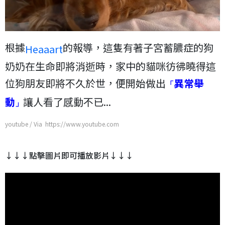
根據
的報導，這隻有著子宮蓄膿症的狗
Heaaart
奶奶在生命即將消逝時，家中的貓咪彷彿曉得這
位狗朋友即將不久於世，便開始做出
異常舉
「
動
讓人看了感動不已...
」
youtube / Via https://www.youtube.com
↓↓↓點擊圖片即可播放影片↓↓↓