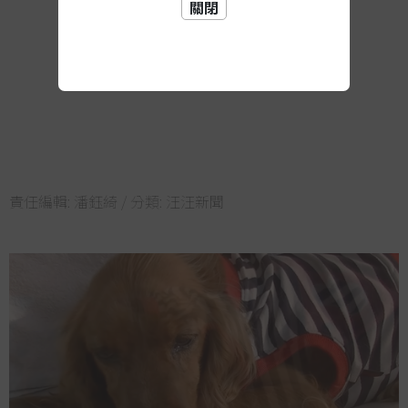
關閉
責任編輯:
潘鈺綺
/ 分類:
汪汪新聞