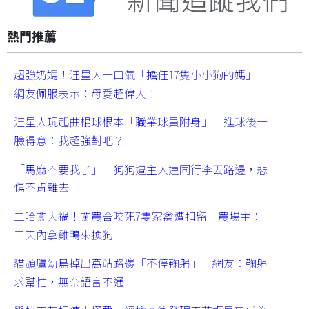
熱門推薦
超強奶媽！汪星人一口氣「擔任17隻小小狗的媽」
網友佩服表示：母愛超偉大！
汪星人玩起曲棍球根本「職業球員附身」 進球後一
臉得意：我超強對吧？
「馬麻不要我了」 狗狗遭主人連同行李丟路邊，悲
傷不肯離去
二哈闖大禍！闖農舍咬死7隻家禽遭扣留 農場主：
三天內拿雞鴨來換狗
貓頭鷹幼鳥掉出窩站路邊「不停鞠躬」 網友：鞠躬
求幫忙，無奈語言不通