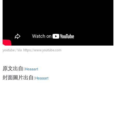
youtube / Via https://www.youtube.com
原文出自
:
Heaaart
封面圖片出自
:
Heaaart