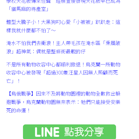
學校天花板傳來怪聲 經檢查後發現天花板早已成為
「貓馬麻的待產室」
體型大膽子小！大黑狗叼心愛「小被被」趴趴走：這
樣我就什麼都不怕了～
淹水不怕我們去衝浪！主人帶毛孩在淹水區「乘風破
浪」超神氣：偶就是整條街最靚的仔
不是所有動物收容中心都順利撤退！烏克蘭一所動物
收容中心被發現「超過300隻汪星人因無人照顧而死
亡」！
【烏俄戰爭】因來不及將動物園裡的動物全數救出躲
避戰爭，烏克蘭動物園無奈表示：牠們只能接受安樂
死的命運！