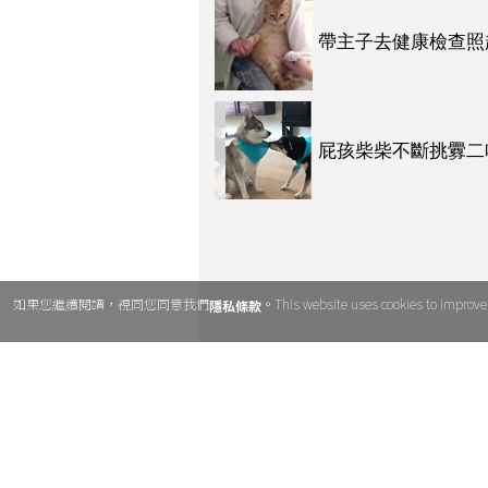
帶主子去健康檢查照
慕死一堆貓奴啦～～
屁孩柴柴不斷挑釁二
死所有人啦！！（影
哈超有禮貌！！」（
如果您繼續閱讀，視同您同意我們
。This website uses cookies to improve u
隱私條款