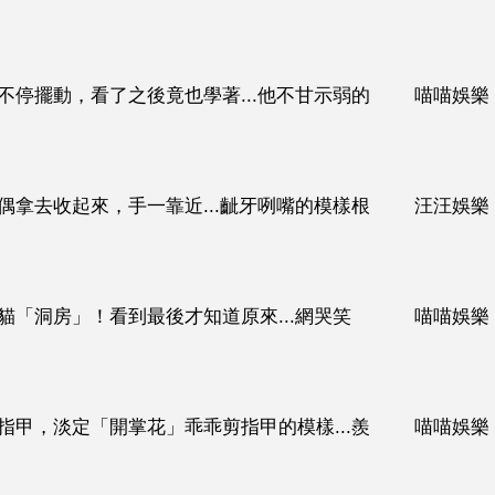
不停擺動，看了之後竟也學著...他不甘示弱的
喵喵娛樂
偶拿去收起來，手一靠近...齜牙咧嘴的模樣根
汪汪娛樂
～～（影片）
貓「洞房」！看到最後才知道原來...網哭笑
喵喵娛樂
指甲，淡定「開掌花」乖乖剪指甲的模樣...羨
喵喵娛樂
影片）