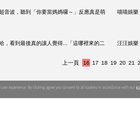
超音波，聽到「你要當媽媽囉～」反應真是萌
喵喵娛樂
（影片）
哈，看到最後真的讓人覺得...「這哪裡來的二
汪汪娛樂
片）
上一頁
16
17
18
19
20
21
影片）
ser experience. By clicking agree you consent to all cookies in accordance with our
Co