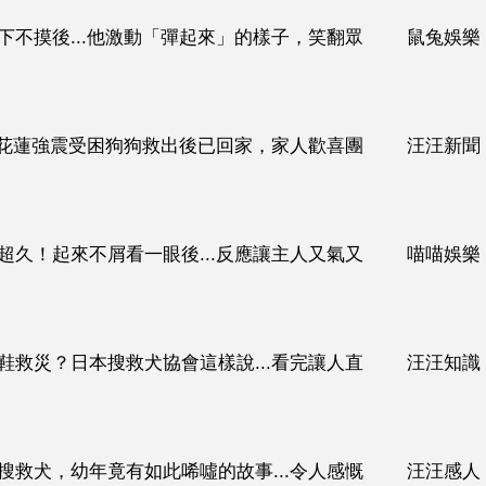
下不摸後...他激動「彈起來」的樣子，笑翻眾
鼠兔娛樂
（影片）
.」花蓮強震受困狗狗救出後已回家，家人歡喜團
汪汪新聞
超久！起來不屑看一眼後...反應讓主人又氣又
喵喵娛樂
鞋救災？日本搜救犬協會這樣說...看完讓人直
汪汪知識
搜救犬，幼年竟有如此唏噓的故事...令人感慨
汪汪感人
影片）