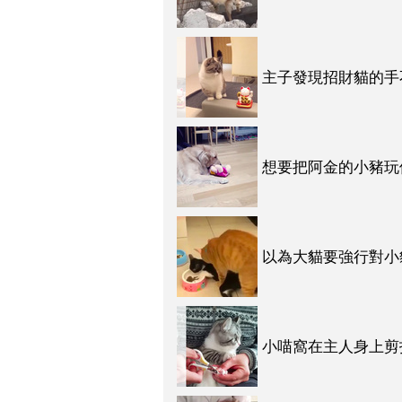
主子發現招財貓的手
萬千！（影片）
想要把阿金的小豬玩
舉動讓所有人笑爆啦
以為大貓要強行對小
本二哈ＸＤ（影片）
小喵窩在主人身上剪
「不意外ＸＤＤ」（