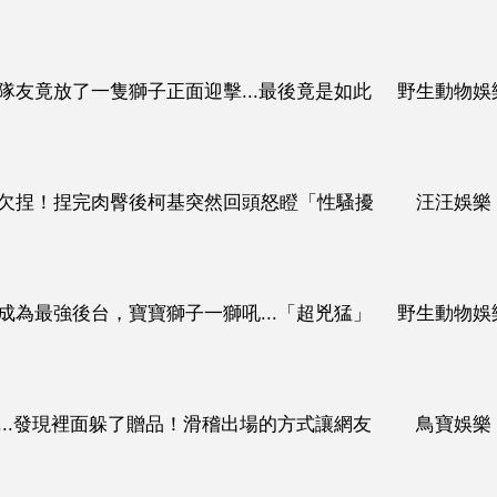
隊友竟放了一隻獅子正面迎擊...最後竟是如此
野生動物娛
影片）
欠捏！捏完肉臀後柯基突然回頭怒瞪「性騷擾
汪汪娛樂
成為最強後台，寶寶獅子一獅吼...「超兇猛」
野生動物娛
...發現裡面躲了贈品！滑稽出場的方式讓網友
鳥寶娛樂
啦～～（影片）