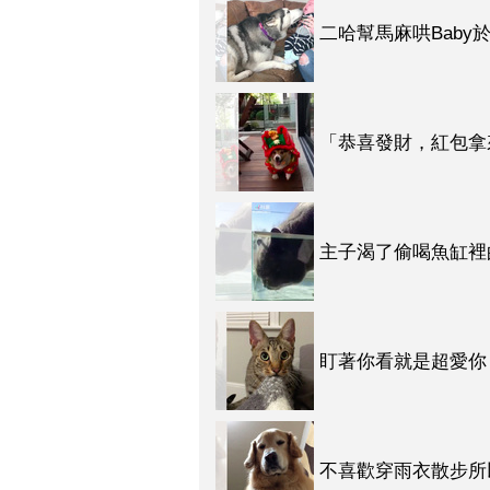
二哈幫馬麻哄Baby
「恭喜發財，紅包拿
措的表情讓大家笑死
主子渴了偷喝魚缸裡的
丟紅包呀！（影片）
盯著你看就是超愛你
ＸＤＤＤ（影片）
不喜歡穿雨衣散步所
徵，你家的主子有嗎