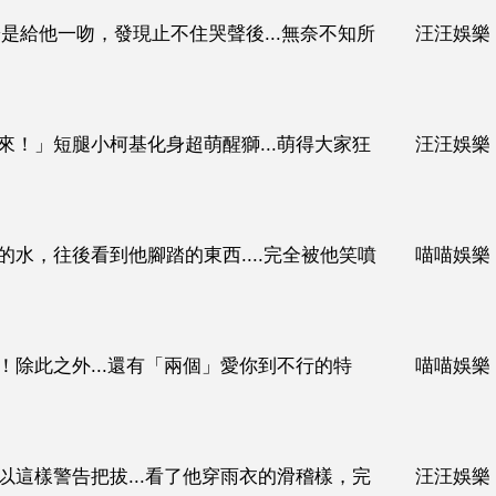
於是給他一吻，發現止不住哭聲後...無奈不知所
汪汪娛樂
來！」短腿小柯基化身超萌醒獅...萌得大家狂
汪汪娛樂
ＸＤ（影片）
水，往後看到他腳踏的東西....完全被他笑噴
喵喵娛樂
！除此之外...還有「兩個」愛你到不行的特
喵喵娛樂
以這樣警告把拔...看了他穿雨衣的滑稽樣，完
汪汪娛樂
？（影片）