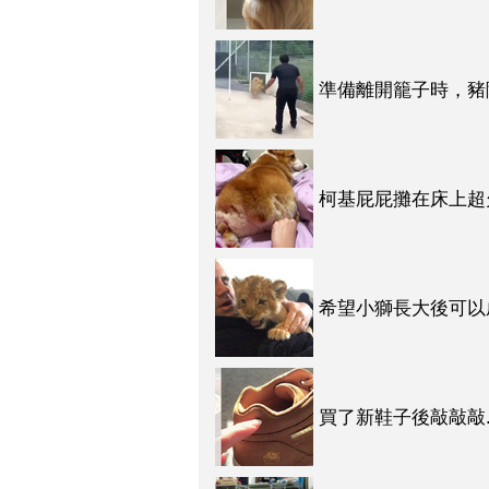
準備離開籠子時，豬
全笑到噴飯ＸＤＤ（
柯基屁屁攤在床上超
下場！！（影片）
希望小獅長大後可以
啊！！！」（影片）
買了新鞋子後敲敲敲
的叫聲讓壞蛋都融化