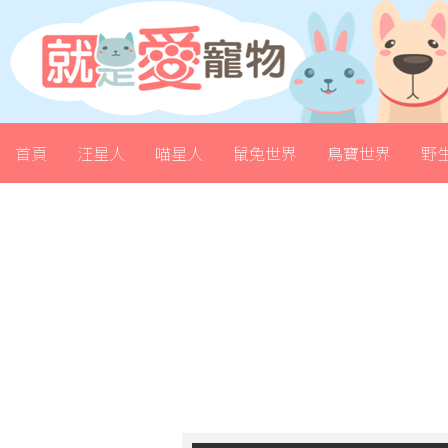
首頁
汪星人
喵星人
鼠兔世界
鳥寶世界
野