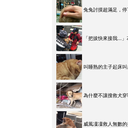
兔兔討摸超滿足，停
心動「想買！！！」
「把拔快來接我..
人啦～～～（影片）
叫睡熟的主子起床叫
聚！
為什麼不讓搜救犬穿
笑啊ＸＤＤ（影片）
威風凜凜救人無數的
呼「原來如此！」（