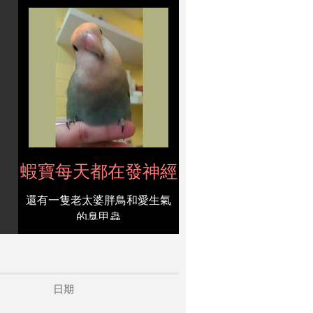
蝦寶每天都在發神經
還有一隻老太婆胖鳥和愛生氣
的臭甲蟲
日期