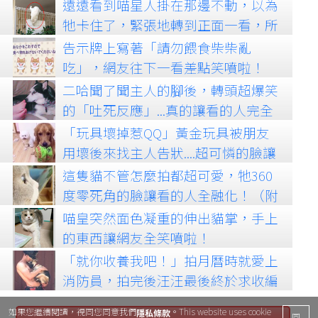
遠遠看到喵星人掛在那邊不動，以為
牠卡住了，緊張地轉到正面一看，所
有網友都笑瘋啦！
告示牌上寫著「請勿餵食柴柴亂
吃」，網友往下一看差點笑噴啦！
二哈聞了聞主人的腳後，轉頭超爆笑
的「吐死反應」...真的讓看的人完全
笑昏！！
「玩具壞掉惹QQ」黃金玩具被朋友
用壞後來找主人告狀....超可憐的臉讓
網友完全融化！
這隻貓不管怎麼拍都超可愛，牠360
度零死角的臉讓看的人全融化！（附
影片）
喵皇突然面色凝重的伸出貓掌，手上
的東西讓網友全笑噴啦！
「就你收養我吧！」拍月曆時就愛上
消防員，拍完後汪汪最後終於求收編
成功啦！
如果您繼續閱讀，視同您同意我們
。This website uses cookie
隱私條款
同