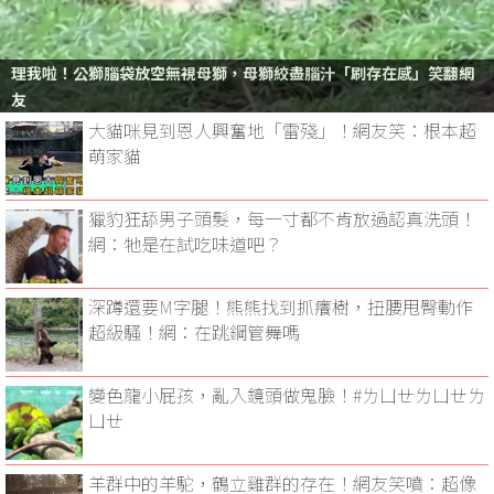
理我啦！公獅腦袋放空無視母獅，母獅絞盡腦汁「刷存在感」笑翻網
友
大貓咪見到恩人興奮地「雷殘」！網友笑：根本超
萌家貓
獵豹狂舔男子頭髮，每一寸都不肯放過認真洗頭！
網：牠是在試吃味道吧？
深蹲還要M字腿！熊熊找到抓癢樹，扭腰甩臀動作
超級騷！網：在跳鋼管舞嗎
變色龍小屁孩，亂入鏡頭做鬼臉！#ㄌㄩㄝㄌㄩㄝㄌ
ㄩㄝ
羊群中的羊駝，鶴立雞群的存在！網友笑噴：超像