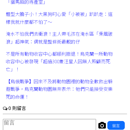
「貓馬麻的待產室」
體型大膽子小！大黑狗叼心愛「小被被」趴趴走：這
樣我就什麼都不怕了～
淹水不怕我們去衝浪！主人帶毛孩在淹水區「乘風破
浪」超神氣：偶就是整條街最靚的仔
不是所有動物收容中心都順利撤退！烏克蘭一所動物
收容中心被發現「超過300隻汪星人因無人照顧而死
亡」！
【烏俄戰爭】因來不及將動物園裡的動物全數救出躲
避戰爭，烏克蘭動物園無奈表示：牠們只能接受安樂
死的命運！