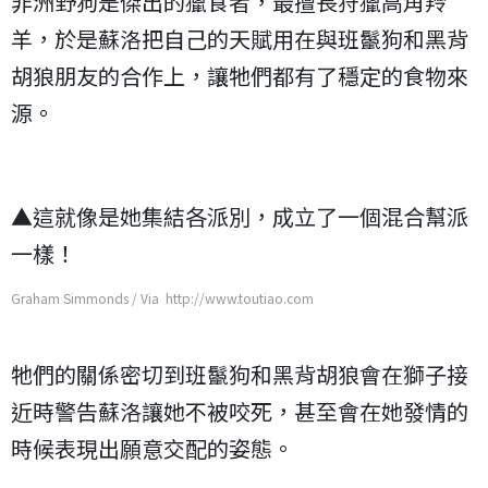
非洲野狗是傑出的獵食者，最擅長狩獵高角羚
羊，於是蘇洛把自己的天賦用在與班鬣狗和黑背
胡狼朋友的合作上，讓牠們都有了穩定的食物來
源。
▲這就像是她集結各派別，成立了一個混合幫派
一樣！
Graham Simmonds / Via http://www.toutiao.com
牠們的關係密切到班鬣狗和黑背胡狼會在獅子接
近時警告蘇洛讓她不被咬死，甚至會在她發情的
時候表現出願意交配的姿態。