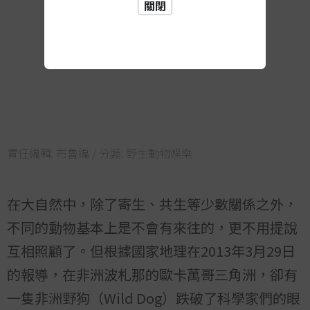
關閉
責任編輯:
布魯編
/ 分類:
野生動物娛樂
在大自然中，除了寄生、共生等少數關係之外，
不同的動物基本上是不會有來往的，更不用提說
互相照顧了。但根據國家地理在2013年3月29日
的報導，在非洲波札那的歐卡萬哥三角洲，卻有
一隻非洲野狗（Wild Dog）跌破了科學家們的眼