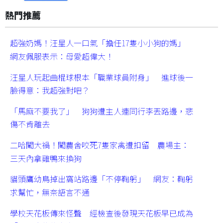
熱門推薦
超強奶媽！汪星人一口氣「擔任17隻小小狗的媽」
網友佩服表示：母愛超偉大！
汪星人玩起曲棍球根本「職業球員附身」 進球後一
臉得意：我超強對吧？
「馬麻不要我了」 狗狗遭主人連同行李丟路邊，悲
傷不肯離去
二哈闖大禍！闖農舍咬死7隻家禽遭扣留 農場主：
三天內拿雞鴨來換狗
貓頭鷹幼鳥掉出窩站路邊「不停鞠躬」 網友：鞠躬
求幫忙，無奈語言不通
學校天花板傳來怪聲 經檢查後發現天花板早已成為