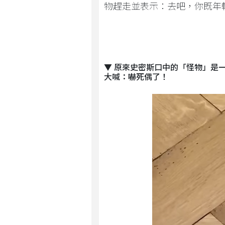
物趕走並表示：去吧，你既年
▼ 原來史密斯口中的「怪物」是
大喊：嚇死偶了！