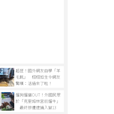
超狂！國外網友自學「羊
毛氈」 栩栩如生令網友
驚嘆：活過來了啦！
遛狗遛貓OUT！外國民眾
於「克里姆林宮前遛牛」
最終慘遭逮捕入獄13
天！