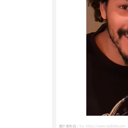
圖片截取自 / Via https://www.ladbible.com