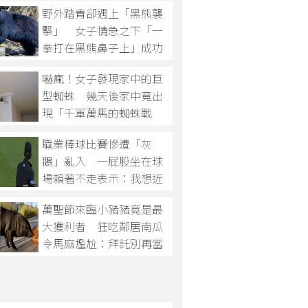
野外踏青卻遇上「黑熊襲
擊」 女子情急之下「一
拳打在黑熊鼻子上」成功
將其擊退！
嚇瘋！女子發現家中的巨
型蜘蛛 幾天後家中竟出
現「千軍萬馬的蜘蛛戰
隊」
職業棒球比賽慘遭「灰
鵝」亂入 一屁股坐在球
場賴著不走表示：我想近
距離觀戰
萬聖節來臨小豬豬竟是最
大獲利者 狂吃鄰居南瓜
令馬麻尷尬：拜託別再當
小偷