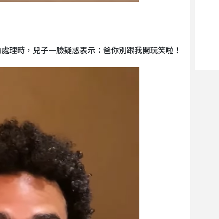
前處理時，兒子一臉疑惑表示：爸你別跟我開玩笑啦！