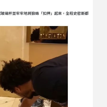
起玻璃杯並牢牢地將狼蛛「扣押」起來，全程史密斯都