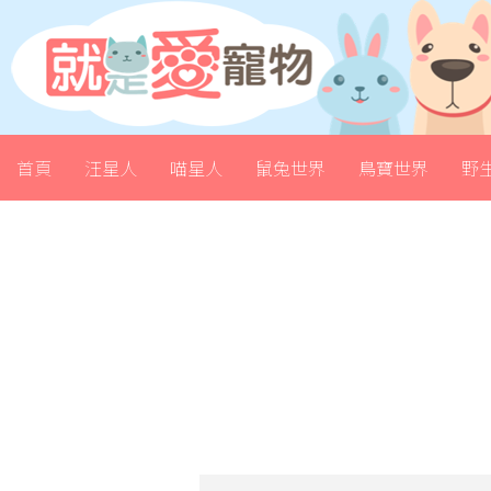
首頁
汪星人
喵星人
鼠兔世界
鳥寶世界
野