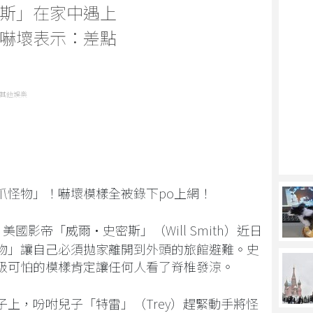
斯」在家中遇上
嚇壞表示：差點
其他娛樂
爪怪物」！嚇壞模樣全被錄下po上網！
美國影帝「威爾·史密斯」（Will Smith）近日
物」讓自己必須拋家離開到外頭的旅館避難。史
級可怕的模樣肯定讓任何人看了脊椎發涼。
上，吩咐兒子「特雷」（Trey）趕緊動手將怪