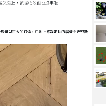
輕又強壯，被怪物咬傷也沒事啦！
一隻體型巨大的狼蛛，在地上悠哉走動的模樣令史密斯