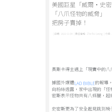
美國巨星「威爾·史密
「八爪怪物的威脅」 
把房子賣掉！
| 日期:
2022-11-09
| 責任編輯:
Zhe Rui Leong
| 分類:
奧斯卡得主遇上「現實中的八
據國外媒體
的報導，
LAD BIBLE
向粉絲透露，家中出現的「怪
密斯表示怪物共有八條腿，超
史密斯更為了安全起見跳到椅子