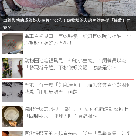
母雞與豬豬成為好友過程全公佈！跨物種的友誼居然是從「踩背」而
來？
當車主初見車上巨蛛嚇傻，誰知巨蛛暖心提醒：小
心駕駛，握好方向盤！
動物園池塘裡驚見「神秘小生物」！飼養員以為
「發現新品種」下秒傻眼笑翻：怎麼是你～
雪地上有一顆「芝麻湯圓」！貓熊寶寶開心翻滾倒
栽蔥「用肚皮滑雪」萌翻
減肥什麼的..明天再說吧！可愛犰狳躺運動滾輪上
「四腳朝天」呼呼大睡：真舒服～
喜愛慢節奏的人類看過來！15張「烏龜圖集」告訴