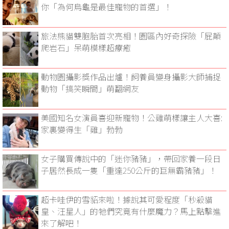
你「為何烏龜是最佳寵物的首選」！
旅法熊貓雙胞胎首次亮相！園區內好奇探險「屁顛
爬岩石」呆萌模樣超療癒
動物園攝影獎作品出爐！飼養員變身攝影大師捕捉
動物「搞笑瞬間」萌翻網友
美國知名女演員喜迎新寵物！公雞萌樣讓主人大喜:
家裏變得生「雞」勃勃
女子購買傳說中的「迷你豬豬」，帶回家養一段日
子居然長成一隻「重達250公斤的巨無霸豬豬」！
超卡哇伊的雪貂來啦！據說其可愛程度「秒殺貓
皇、汪星人」的牠們究竟有什麼魔力？馬上點擊進
來了解吧！