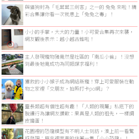
與貓狗封為「毛茸茸三劍客」之一的 兔兔 來啦！精
彩合集讓你看一次就患上「兔兔之毒」！
小小的手掌，大大的力量！小可愛合集再次來襲，
網友觀後表示：越小越古錐啦！
主人發現寵物豬竟然是社區的「南瓜小偷」！沒想
到最後牠竟成功為同類謀求福利！
獲救的小小猴子成為網絡新寵！穿上可愛服裝在動
物之家裡「交朋友，拍照打卡po網」？
靈長類超有個性超有趣！「人類的親屬」私底下的
脫續行為讓網友讚歎：果真是人類的祖先，一樣調
皮搗蛋！
花園裡的恐龍模型有不明人士到訪，湊上前一看驚
訝發現：原來裡面真的住著一隻「小小恐龍」！