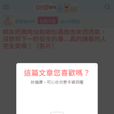
免費下載
愛寵物APP
在APP開啟
網友把獨角仙和鍬形蟲放出來透透氣，
沒想到下一秒發生的事...真的讓看的人
完全笑噴！（影片）
X
這篇文章您喜歡嗎？
按個讚，可以收到更多資訊喔