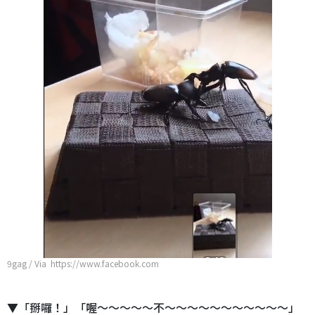
9gag / Via https://www.facebook.com
▼「掰囉！」「喔～～～～～不～～～～～～～～～～～」