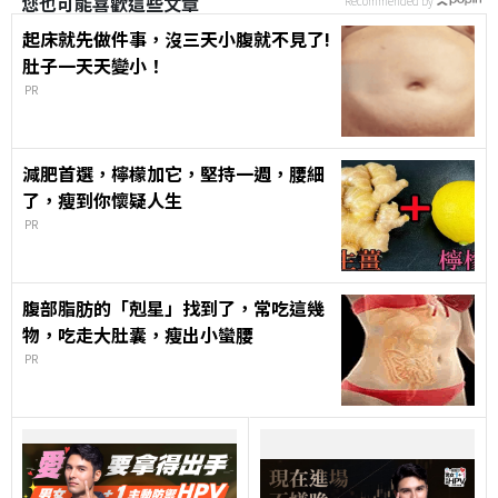
您也可能喜歡這些文章
Recommended by
起床就先做件事，沒三天小腹就不見了!
肚子一天天變小！
PR
減肥首選，檸檬加它，堅持一週，腰細
了，瘦到你懷疑人生
PR
腹部脂肪的「剋星」找到了，常吃這幾
物，吃走大肚囊，瘦出小蠻腰
PR