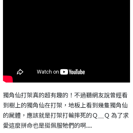
獨角仙打架真的超有趣的！不過聽網友說曾經看
到樹上的獨角仙在打架，地板上看到幾隻獨角仙
的屍體，應該就是打架打輸摔死的Ｑ＿Ｑ 為了求
愛這麼拼命也是挺佩服牠們的啊....