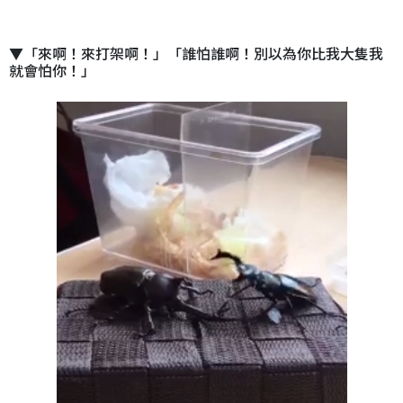
▼「來啊！來打架啊！」「誰怕誰啊！別以為你比我大隻我
就會怕你！」