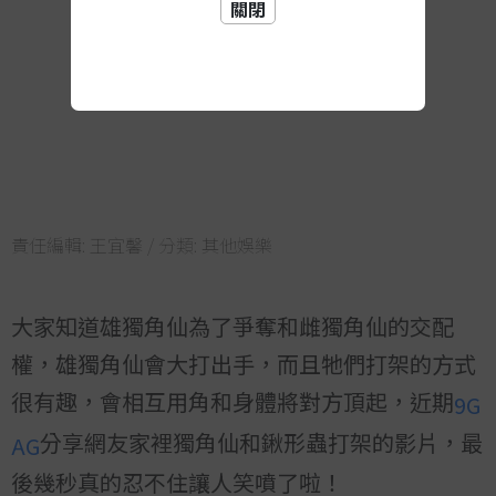
關閉
責任編輯:
王宜馨
/ 分類:
其他娛樂
大家知道雄獨角仙為了爭奪和雌獨角仙的交配
權，雄獨角仙會大打出手，而且牠們打架的方式
很有趣，會相互用角和身體將對方頂起，近期
9G
分享網友家裡獨角仙和鍬形蟲打架的影片，最
AG
後幾秒真的忍不住讓人笑噴了啦！