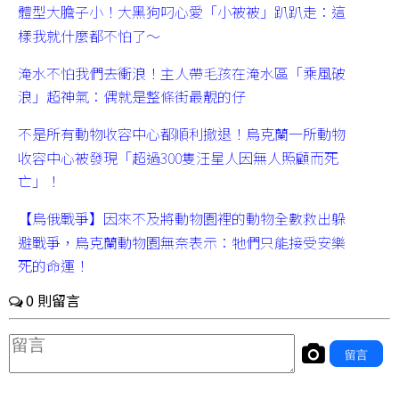
體型大膽子小！大黑狗叼心愛「小被被」趴趴走：這
樣我就什麼都不怕了～
淹水不怕我們去衝浪！主人帶毛孩在淹水區「乘風破
浪」超神氣：偶就是整條街最靚的仔
不是所有動物收容中心都順利撤退！烏克蘭一所動物
收容中心被發現「超過300隻汪星人因無人照顧而死
亡」！
【烏俄戰爭】因來不及將動物園裡的動物全數救出躲
避戰爭，烏克蘭動物園無奈表示：牠們只能接受安樂
死的命運！