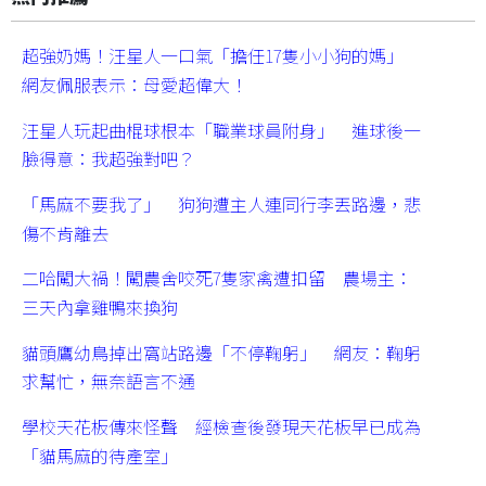
超強奶媽！汪星人一口氣「擔任17隻小小狗的媽」
網友佩服表示：母愛超偉大！
汪星人玩起曲棍球根本「職業球員附身」 進球後一
臉得意：我超強對吧？
「馬麻不要我了」 狗狗遭主人連同行李丟路邊，悲
傷不肯離去
二哈闖大禍！闖農舍咬死7隻家禽遭扣留 農場主：
三天內拿雞鴨來換狗
貓頭鷹幼鳥掉出窩站路邊「不停鞠躬」 網友：鞠躬
求幫忙，無奈語言不通
學校天花板傳來怪聲 經檢查後發現天花板早已成為
「貓馬麻的待產室」