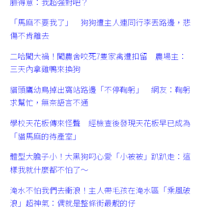
臉得意：我超強對吧？
「馬麻不要我了」 狗狗遭主人連同行李丟路邊，悲
傷不肯離去
二哈闖大禍！闖農舍咬死7隻家禽遭扣留 農場主：
三天內拿雞鴨來換狗
貓頭鷹幼鳥掉出窩站路邊「不停鞠躬」 網友：鞠躬
求幫忙，無奈語言不通
學校天花板傳來怪聲 經檢查後發現天花板早已成為
「貓馬麻的待產室」
體型大膽子小！大黑狗叼心愛「小被被」趴趴走：這
樣我就什麼都不怕了～
淹水不怕我們去衝浪！主人帶毛孩在淹水區「乘風破
浪」超神氣：偶就是整條街最靚的仔