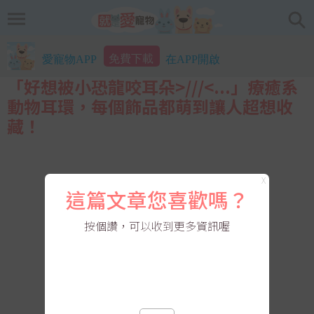
免費下載
愛寵物APP
在APP開啟
「好想被小恐龍咬耳朵>///<...」療癒系
動物耳環，每個飾品都萌到讓人超想收
藏！
X
這篇文章您喜歡嗎？
按個讚，可以收到更多資訊喔