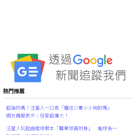
熱門推薦
超強奶媽！汪星人一口氣「擔任17隻小小狗的媽」
網友佩服表示：母愛超偉大！
汪星人玩起曲棍球根本「職業球員附身」 進球後一