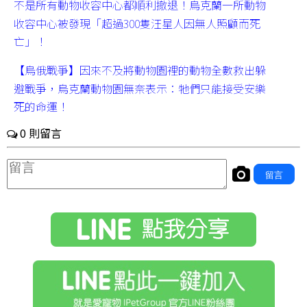
不是所有動物收容中心都順利撤退！烏克蘭一所動物
收容中心被發現「超過300隻汪星人因無人照顧而死
亡」！
【烏俄戰爭】因來不及將動物園裡的動物全數救出躲
避戰爭，烏克蘭動物園無奈表示：牠們只能接受安樂
死的命運！