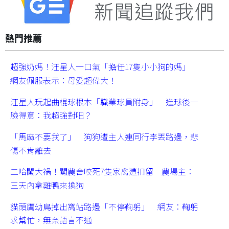
熱門推薦
超強奶媽！汪星人一口氣「擔任17隻小小狗的媽」
網友佩服表示：母愛超偉大！
汪星人玩起曲棍球根本「職業球員附身」 進球後一
臉得意：我超強對吧？
「馬麻不要我了」 狗狗遭主人連同行李丟路邊，悲
傷不肯離去
二哈闖大禍！闖農舍咬死7隻家禽遭扣留 農場主：
三天內拿雞鴨來換狗
貓頭鷹幼鳥掉出窩站路邊「不停鞠躬」 網友：鞠躬
求幫忙，無奈語言不通