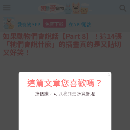
免費下載
愛寵物APP
在APP開啟
如果動物們會說話【Part 8】！這14張
「牠們會說什麼」的插畫真的是又貼切
又好笑！
X
這篇文章您喜歡嗎？
按個讚，可以收到更多資訊喔