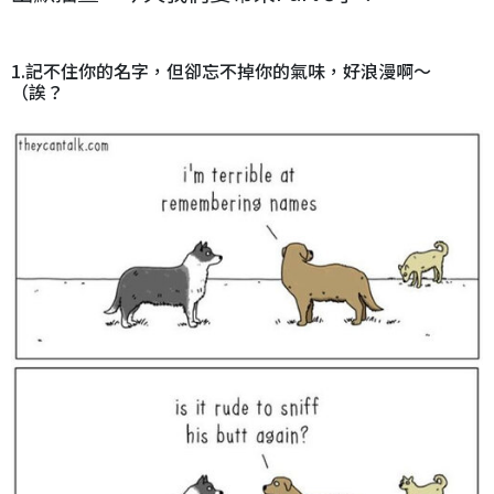
1.記不住你的名字，但卻忘不掉你的氣味，好浪漫啊～
（誒？