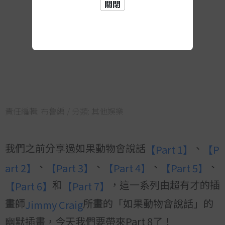
關閉
責任編輯:
布魯編
/ 分類:
其他娛樂
我們之前分享過如果動物會說話
、
【Part 1】
【P
、
、
、
、
art 2】
【Part 3】
【Part 4】
【Part 5】
和
，這一系列由超有才的插
【Part 6】
【Part 7】
畫師
所畫的「如果動物會說話」的
Jimmy Craig
幽默插畫，今天我們要帶來Part 8了！