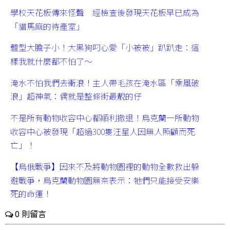
學校天花板傳來怪聲 經檢查後發現天花板早已成為
「貓馬麻的待產室」
體型大膽子小！大黑狗叼心愛「小被被」趴趴走：這
樣我就什麼都不怕了～
淹水不怕我們去衝浪！主人帶毛孩在淹水區「乘風破
浪」超神氣：偶就是整條街最靚的仔
不是所有動物收容中心都順利撤退！烏克蘭一所動物
收容中心被發現「超過300隻汪星人因無人照顧而死
亡」！
【烏俄戰爭】因來不及將動物園裡的動物全數救出躲
避戰爭，烏克蘭動物園無奈表示：牠們只能接受安樂
死的命運！