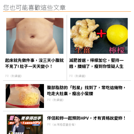
您也可能喜歡這些文章
起床就先做件事，沒三天小腹就
減肥首選，檸檬加它，堅持一
不見了! 肚子一天天變小！
週，腰細了，瘦到你懷疑人生
PR（新素簡）
PR（新素簡）
腹部脂肪的「剋星」找到了，常吃這幾物，
吃走大肚囊，瘦出小蠻腰
PR（新素簡）
伴侶和妳一起預防HPV，才有資格說愛妳！
PR（台灣癌症基金會）