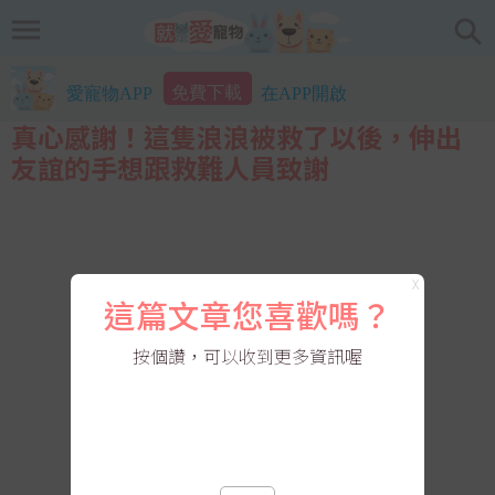
免費下載
愛寵物APP
在APP開啟
真心感謝！這隻浪浪被救了以後，伸出
友誼的手想跟救難人員致謝
X
這篇文章您喜歡嗎？
按個讚，可以收到更多資訊喔