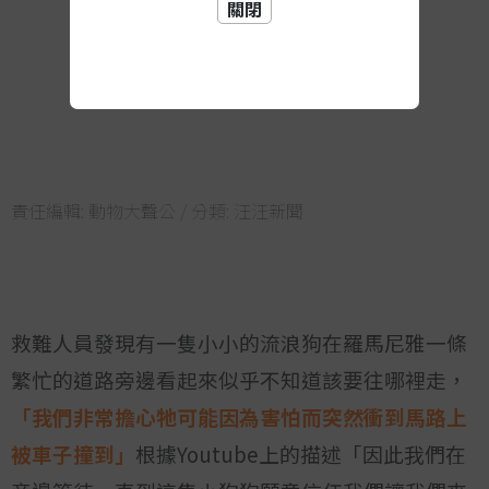
關閉
責任編輯:
動物大聲公
/ 分類:
汪汪新聞
救難人員發現有一隻小小的流浪狗在羅馬尼雅一條
繁忙的道路旁邊看起來似乎不知道該要往哪裡走，
「我們非常擔心牠可能因為害怕而突然衝到馬路上
被車子撞到」
根據Youtube上的描述「因此我們在