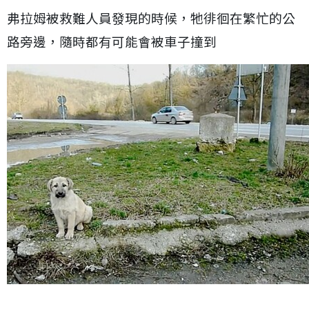
弗拉姆被救難人員發現的時候，牠徘徊在繁忙的公
路旁邊，隨時都有可能會被車子撞到