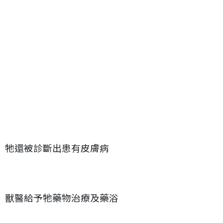
牠還被診斷出患有皮膚病
獸醫給予牠藥物治療及藥浴