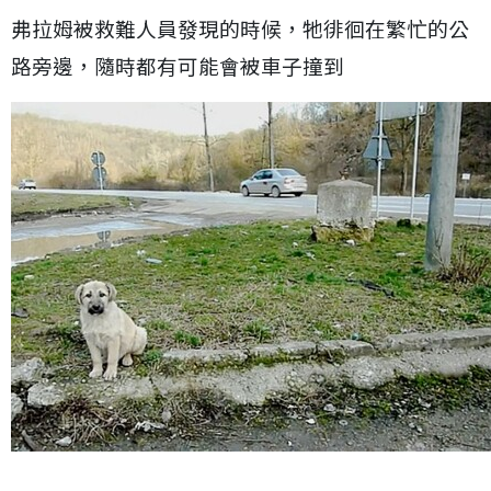
弗拉姆被救難人員發現的時候，牠徘徊在繁忙的公
路旁邊，隨時都有可能會被車子撞到