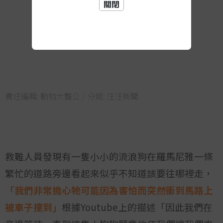
關閉
責任編輯:
動物大聲公
/ 分類:
汪汪新聞
救難人員發現有一隻小小的流浪狗在羅馬尼雅一條
繁忙的道路旁邊看起來似乎不知道該要往哪裡走，
「我們非常擔心牠可能因為害怕而突然衝到馬路上
被車子撞到」
根據Youtube上的描述「因此我們在