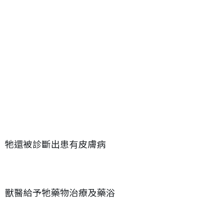
牠還被診斷出患有皮膚病
獸醫給予牠藥物治療及藥浴