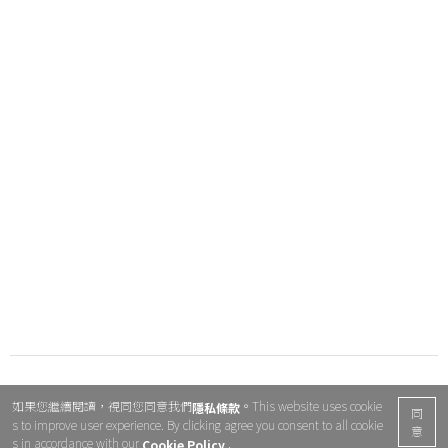
如果您繼續閱讀，視同您同意我們
。This website uses cookie
隱私條款
同
s to improve user experience. By clicking agree you consent to all cookie
意
s in accordance with our
.
Cookie Policy.