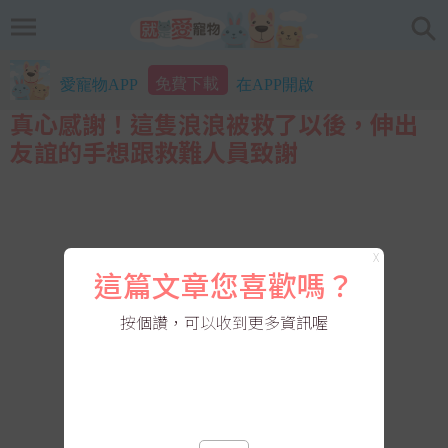
免費下載
愛寵物APP
在APP開啟
真心感謝！這隻浪浪被救了以後，伸出
友誼的手想跟救難人員致謝
X
這篇文章您喜歡嗎？
按個讚，可以收到更多資訊喔