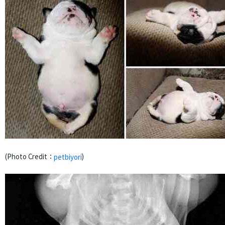
(Photo Credit：
)
petbiyori