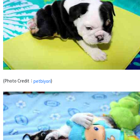
(Photo Credit：
)
petbiyori