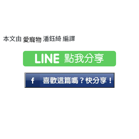
本文由
潘鈺綺 編譯
愛寵物