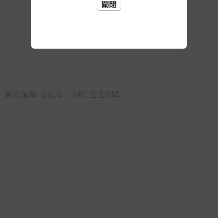
關閉
責任編輯:
潘鈺綺
/ 分類:
汪汪新聞