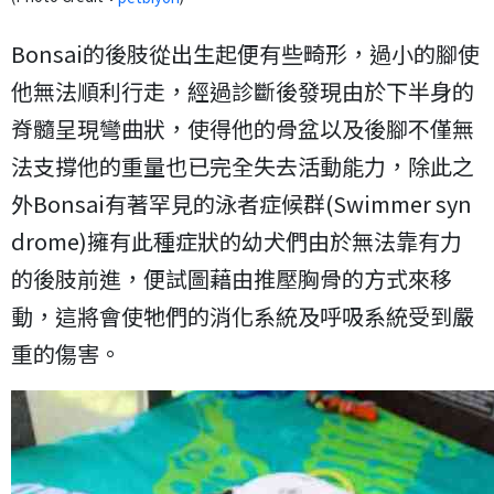
Bonsai的後肢從出生起便有些畸形，過小的腳使
他無法順利行走，經過診斷後發現由於下半身的
脊髓呈現彎曲狀，使得他的骨盆以及後腳不僅無
法支撐他的重量也已完全失去活動能力，除此之
外Bonsai有著罕見的泳者症候群(Swimmer syn
drome)擁有此種症狀的幼犬們由於無法靠有力
的後肢前進，便試圖藉由推壓胸骨的方式來移
動，這將會使牠們的消化系統及呼吸系統受到嚴
重的傷害。