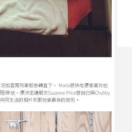
狀況如雲霄飛車般急轉直下， Maria很快地便意識到他
陪伴
他，便決定請朋友Suzanne Price替自已與Chubby
來共同生活的相片來跟他做最後的告別。