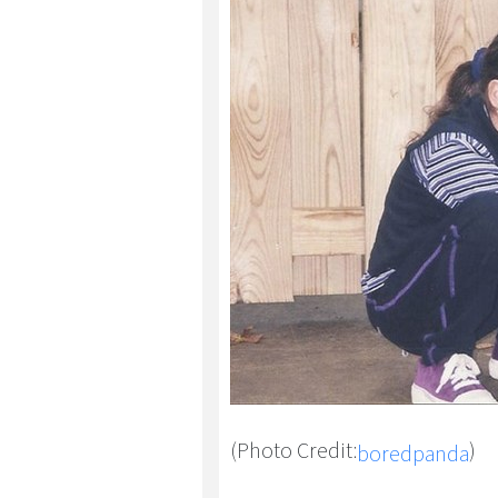
(Photo Credit:
)
boredpanda