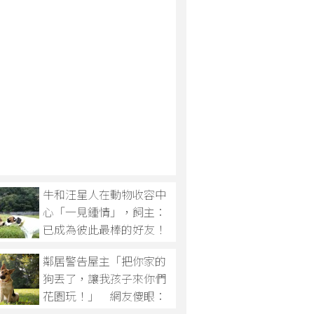
牛和汪星人在動物收容中
心「一見鍾情」，飼主：
已成為彼此最棒的好友！
鄰居警告屋主「把你家的
狗丟了，讓我孩子來你們
花園玩！」 網友傻眼：
到底誰才是屋主啦！