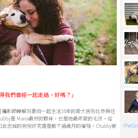
得我們曾經一起走過，好嗎？」
歲的年輕攝影師瞭解到要向一起生活16年的愛犬告別比參與任
bby是 Maria最好的夥伴，也是她最疼愛的毛孩，從
IPet
此忠誠的狗兒終究還是敵不過歲月的摧殘，Chubby被