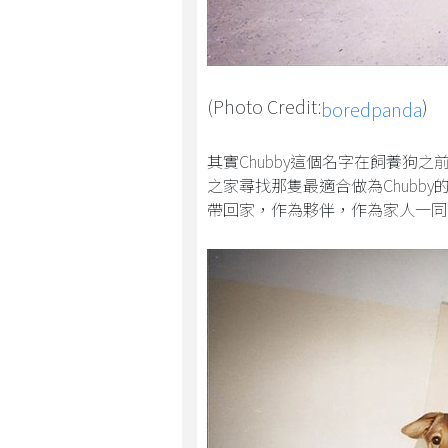
(Photo Credit:
)
boredpanda
其實Chubby這個名字在飼養狗之
之家尋找那隻最適合做為Chubby的
帶回家，作為夥伴，作為家人一同