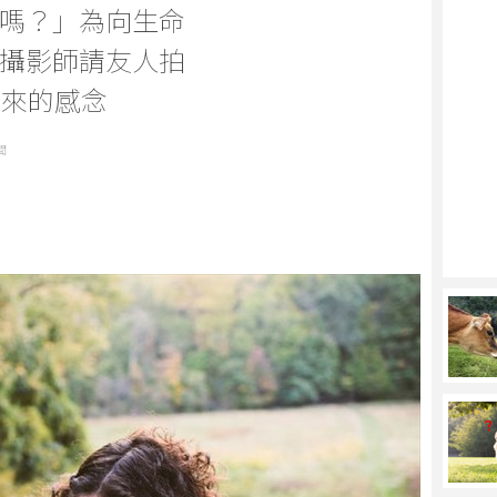
嗎？」為向生命
攝影師請友人拍
年來的感念
聞