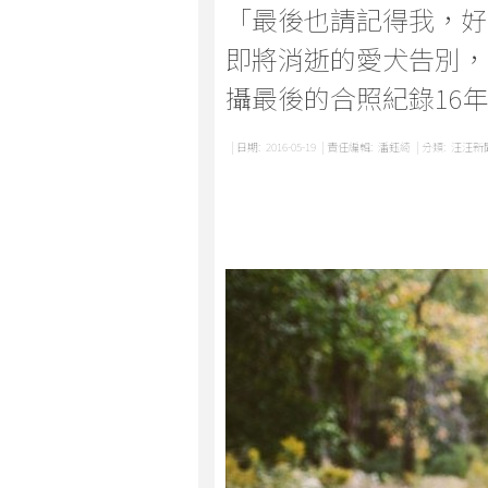
「最後也請記得我，好
即將消逝的愛犬告別，
攝最後的合照紀錄16
| 日期:
2016-05-19
| 責任編輯:
潘鈺綺
| 分類:
汪汪新