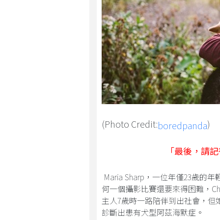
(Photo Credit:
)
boredpanda
「最後，請記
Maria Sharp，一位年僅23
何一個攝影比賽還要來得困難，Chu
主人7歲時一路陪伴到出社會，但如
診斷出患有犬型阿茲海默症。