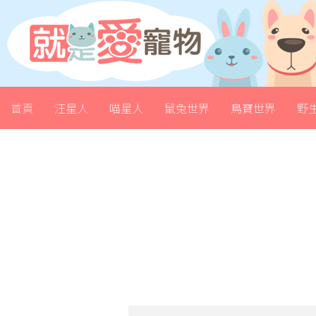
首頁
汪星人
喵星人
鼠兔世界
鳥寶世界
野