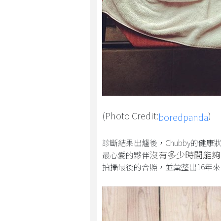
(Photo Credit:
)
boredpanda
診斷結果出爐後，Chubby的健康
沒有多少時間能夠
最心愛的夥伴
拍攝最後的合照，並彙整出16年