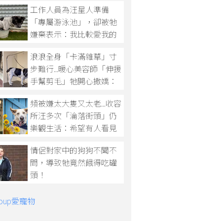
工作人員為汪星人準備
「專屬游泳池」，卻被牠
嫌棄表示：我比較愛我的
小小水桶！
浪浪全身「卡滿雜草」寸
步難行...暖心美容師「伸援
手幫剪毛」牠開心撒嬌：
謝謝你！
頻被嫌太大隻又太老...收容
所汪多次「淪落街頭」仍
樂觀生活：希望有人看見
我的好！
情侶對家中的狗狗不聞不
問，導致牠竟然餓得吃罐
頭！
Group愛寵物