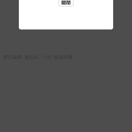
關閉
責任編輯:
潘鈺綺
/ 分類:
喵喵新聞