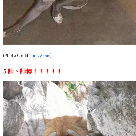
(Photo Credit:
)
curazy.com
5.
師、師傅！！！！！