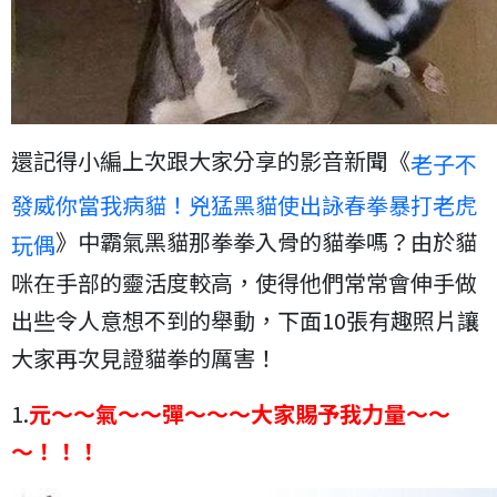
還記得小編上次跟大家分享的影音新聞《
老子不
發威你當我病貓！兇猛黑貓使出詠春拳暴打老虎
》中霸氣黑貓那拳拳入骨的貓拳嗎？由於貓
玩偶
咪在手部的靈活度較高，使得他們常常會伸手做
出些令人意想不到的舉動，下面10張有趣照片讓
大家再次見證貓拳的厲害！
1.
元～～氣～～彈～～～大家賜予我力量～～
～！！！