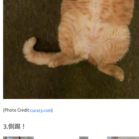
(Photo Credit:
)
curazy.com
3.側踢！