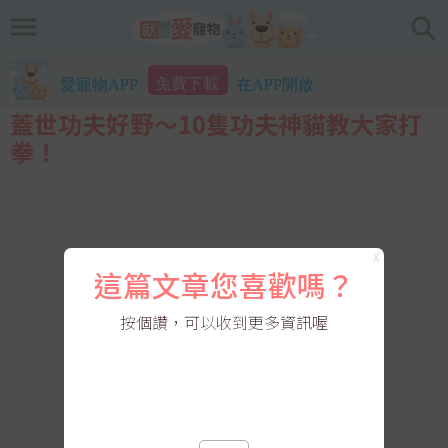
免費下載
愛寵物APP
在APP開啟
蓋世功夫好野～10隻功夫神貓教大家打
拳！
X
這篇文章您喜歡嗎？
按個讚，可以收到更多資訊喔