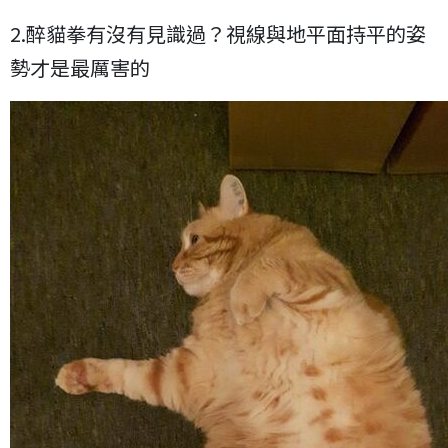
2.醉貓拳有沒有見識過？視線與地平面持平的姿
勢才是最厲害的