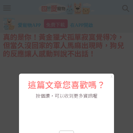
免費下載
愛寵物APP
在APP開啟
真的是你！黃金獵犬孤單寂寞覺得冷，
但當久沒回家的軍人馬麻出現時，狗兒
的反應讓人感動到說不出話！
X
這篇文章您喜歡嗎？
按個讚，可以收到更多資訊喔