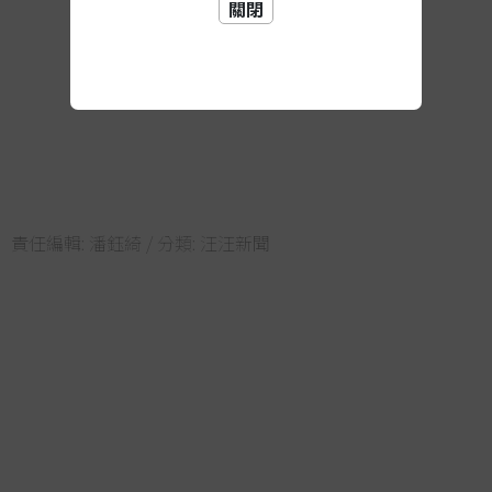
關閉
責任編輯:
潘鈺綺
/ 分類:
汪汪新聞