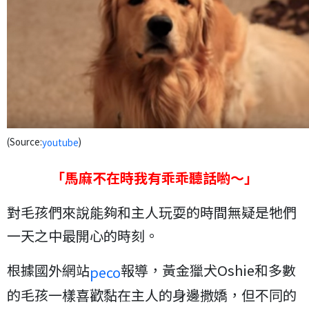
(Source:
)
youtube
「馬麻不在時我有乖乖聽話喲～」
對毛孩們來說能夠和主人玩耍的時間無疑是牠們
一天之中最開心的時刻。
根據國外網站
報導，黃金獵犬Oshie和多數
peco
的毛孩一樣喜歡黏在主人的身邊撒嬌，但不同的