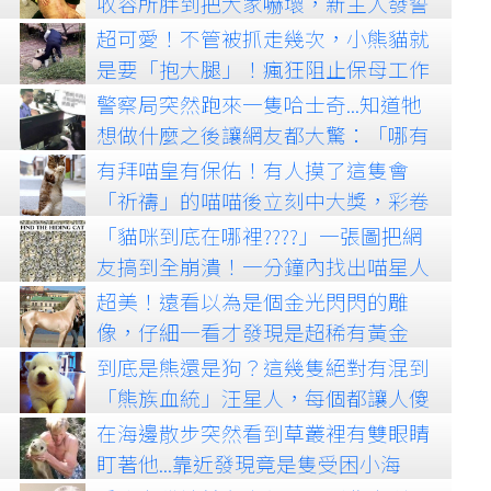
收容所胖到把大家嚇壞，新主人發誓
一定要讓牠減肥成功變帥貓！
超可愛！不管被抓走幾次，小熊貓就
是要「抱大腿」！瘋狂阻止保母工作
的樣子萌到讓人超融化！
警察局突然跑來一隻哈士奇...知道牠
想做什麼之後讓網友都大驚：「哪有
二哈這麼聰明!!!」
有拜喵皇有保佑！有人摸了這隻會
「祈禱」的喵喵後立刻中大獎，彩卷
行養了「招財貓」家族後中獎超過22
「貓咪到底在哪裡????」一張圖把網
億！
友搞到全崩潰！一分鐘內找出喵星人
代表你智商至少140！
超美！遠看以為是個金光閃閃的雕
像，仔細一看才發現是超稀有黃金
馬！夢幻到讓人秒戀愛！
到底是熊還是狗？這幾隻絕對有混到
「熊族血統」汪星人，每個都讓人傻
傻分不清，只想立馬抱緊處理!!!!!
在海邊散步突然看到草叢裡有雙眼睛
盯著他...靠近發現竟是隻受困小海