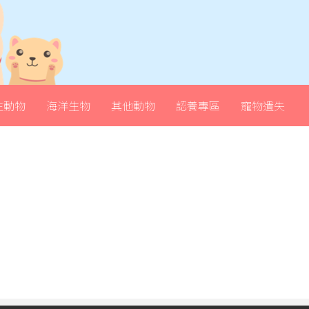
生動物
海洋生物
其他動物
認養專區
寵物遺失