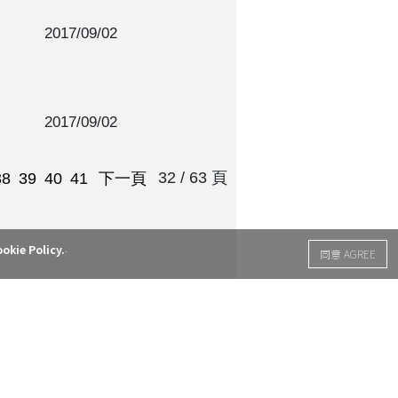
2017/09/02
2017/09/02
32 / 63 頁
38
39
40
41
下一頁
.
okie Policy.
同意 AGREE