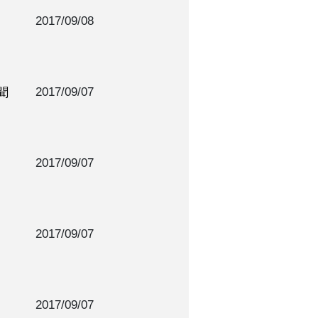
2017/09/08
2017/09/07
聞
2017/09/07
2017/09/07
2017/09/07