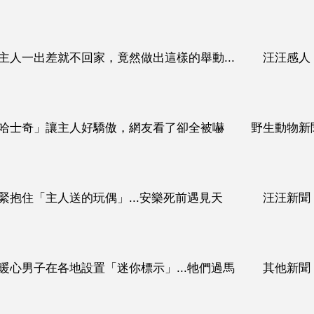
主人一出差就不回家，竟然做出這樣的舉動...
汪汪感人
哈士奇」讓主人好驕傲，網友看了卻全被嚇
野生動物新
緊抱住「主人送的玩偶」...安樂死前遇見天
汪汪新聞
！」
暖心男子在各地設置「迷你標示」...牠們過馬
其他新聞
的「笑了」！