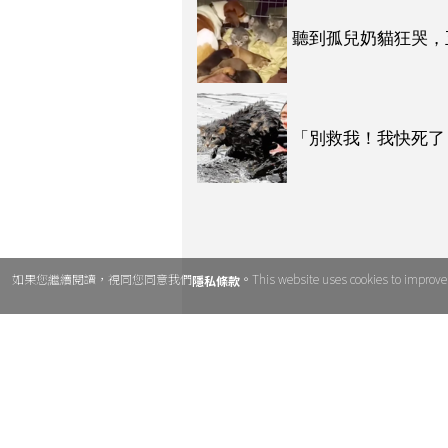
聽到孤兒奶貓狂哭，
的每一張都毫無違和
「別救我！我快死了
示：「我來顧！」
慎觸電！結局讓人都紅
如果您繼續閱讀，視同您同意我們
。This website uses cookies to improve u
隱私條款