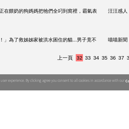
正在餵奶的狗媽媽把牠們全叼到窩裡，霸氣表
汪汪感人
感XD
！」為了救姊姊家被洪水困住的貓...男子竟不
喵喵新聞
上一頁
32
33
34
35
36
37
了眼眶...
ser experience. By clicking agree you consent to all cookies in accordance with our
Co