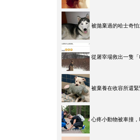
被拋棄過的哈士奇怕
全融化！
從屠宰場救出一隻「
真的讓人超心疼！
被棄養在收容所還緊
壞：「這是哈士狼吧
心疼小動物被車撞，
使，終於讓狗狗幸福