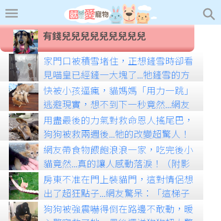
有錢兒兒兒兒兒兒兒兒兒
家門口被積雪堵住，正想鏟雪時卻看
見喵皇已經鏟一大塊了...牠鏟雪的方
法讓網友笑噴！（附影片）
快被小孩逼瘋，貓媽媽「用力一跳」
逃避現實，想不到下一秒竟然...網友
全部笑炸啦！（附影片）
用盡最後的力氣對救命恩人搖尾巴，
狗狗被救兩週後...牠的改變超驚人！
（附影片）
網友帶食物餵飽浪浪一家，吃完後小
貓竟然...真的讓人感動落淚！（附影
片）
房東不准在門上裝貓門，這對情侶想
出了超狂點子...網友驚呆：「這梯子
也太高！」（附影片）
狗狗被強震嚇得倒在路邊不敢動，暖