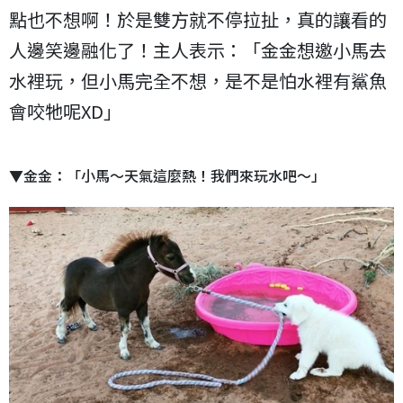
點也不想啊！於是雙方就不停拉扯，真的讓看的
人邊笑邊融化了！主人表示：「金金想邀小馬去
水裡玩，但小馬完全不想，是不是怕水裡有鯊魚
會咬牠呢XD」
▼金金：「小馬～天氣這麼熱！我們來玩水吧～」