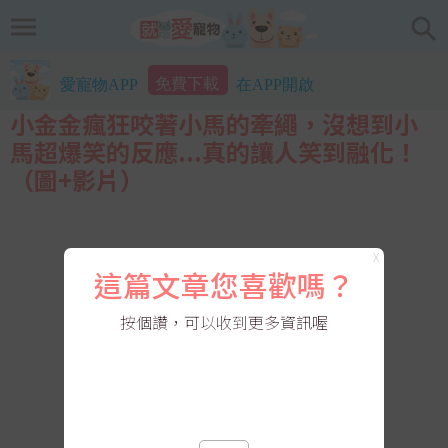
免費下載
愛寵物APP
在APP開啟
小金金瘋狂咬著小馬的牽繩，沒想到小
馬超爆笑的反應...真的讓人笑到融化！
（圖+影片）
X
這篇文章您喜歡嗎？
按個讚，可以收到更多資訊喔