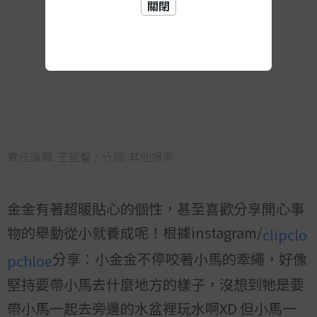
關閉
責任編輯:
王宜馨
/ 分類:
其他娛樂
金金有著超暖貼心的個性，甚至喜歡分享開心事
物的舉動從小就養成呢！根據instagram/
clipclo
分享：小金金不停咬著小馬的牽繩，好像
pchloe
堅持要帶小馬去什麼地方的樣子，沒想到牠是要
帶小馬一起去旁邊的水盆裡玩水啊XD 但小馬一