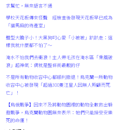
求幫忙，無奈語言不通
學校天花板傳來怪聲 經檢查後發現天花板早已成為
「貓馬麻的待產室」
體型大膽子小！大黑狗叼心愛「小被被」趴趴走：這
樣我就什麼都不怕了～
淹水不怕我們去衝浪！主人帶毛孩在淹水區「乘風破
浪」超神氣：偶就是整條街最靚的仔
不是所有動物收容中心都順利撤退！烏克蘭一所動物
收容中心被發現「超過300隻汪星人因無人照顧而死
亡」！
【烏俄戰爭】因來不及將動物園裡的動物全數救出躲
避戰爭，烏克蘭動物園無奈表示：牠們只能接受安樂
死的命運！