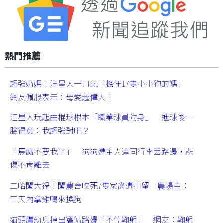
熱門推薦
超強奶媽！汪星人一口氣「擔任17隻小小狗的媽」
網友佩服表示：母愛超偉大！
汪星人玩起曲棍球根本「職業球員附身」 進球後一
臉得意：我超強對吧？
「馬麻不要我了」 狗狗遭主人連同行李丟路邊，悲
傷不肯離去
二哈闖大禍！闖農舍咬死7隻家禽遭扣留 農場主：
三天內拿雞鴨來換狗
貓頭鷹幼鳥掉出窩站路邊「不停鞠躬」 網友：鞠躬