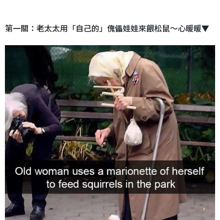
第一關：老太太用「自己的」傀儡娃娃來餵松鼠～心暖暖▼