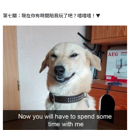
第七關：現在你有時間陪我玩了吧？嘻嘻嘻！▼