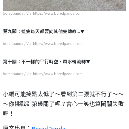
boredpanda / Via https://www.boredpanda.com
第九關：這隻每天都要向其他隻傳教...▼
boredpanda / Via https://www.boredpanda.com
第十關：不一樣的平行時空，風水輪流轉▼
boredpanda / Via https://www.boredpanda.com
小編可能笑點太低了～看到第二張就不行了～～
～你挑戰到第幾關了呢？會心一笑也算闖關失敗
喔！
原文出自：
BoredPanda