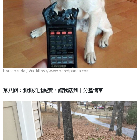
boredpanda / Via https://www.boredpanda.com
第八關：狗狗如此誠實，讓我感到十分羞愧▼