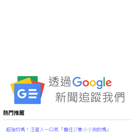
熱門推薦
超強奶媽！汪星人一口氣「擔任17隻小小狗的媽」