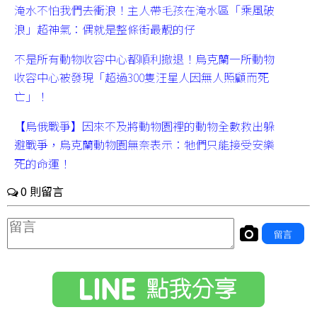
淹水不怕我們去衝浪！主人帶毛孩在淹水區「乘風破
浪」超神氣：偶就是整條街最靚的仔
不是所有動物收容中心都順利撤退！烏克蘭一所動物
收容中心被發現「超過300隻汪星人因無人照顧而死
亡」！
【烏俄戰爭】因來不及將動物園裡的動物全數救出躲
避戰爭，烏克蘭動物園無奈表示：牠們只能接受安樂
死的命運！