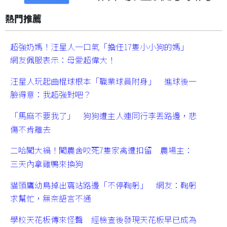
熱門推薦
超強奶媽！汪星人一口氣「擔任17隻小小狗的媽」
網友佩服表示：母愛超偉大！
汪星人玩起曲棍球根本「職業球員附身」 進球後一
臉得意：我超強對吧？
「馬麻不要我了」 狗狗遭主人連同行李丟路邊，悲
傷不肯離去
二哈闖大禍！闖農舍咬死7隻家禽遭扣留 農場主：
三天內拿雞鴨來換狗
貓頭鷹幼鳥掉出窩站路邊「不停鞠躬」 網友：鞠躬
求幫忙，無奈語言不通
學校天花板傳來怪聲 經檢查後發現天花板早已成為