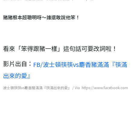
豬豬根本超聰明呀～誰還敢說他笨！
看來「笨得跟豬一樣」這句話可要改詞啦！
影片出自：
FB/波士頓筷筷vs麝香豬滿滿『筷滿
出來的愛』
波士頓筷筷vs麝香豬滿滿『筷滿出來的愛』 / Via https://www.facebook.com