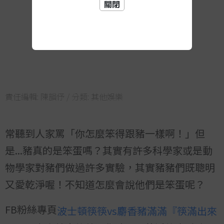
關閉
責任編輯:
陳韻伃
/ 分類:
其他娛樂
常聽到人家罵「你怎麼笨得跟豬一樣啊！」但
是...豬真的是笨蛋嗎？其實有許多科學家或是動
物學家對豬們做過許多實驗，其實豬豬們既聰明
又愛乾淨喔！不知道怎麼會說他們是笨蛋呢？
FB粉絲專頁
波士頓筷筷vs麝香豬滿滿『筷滿出來