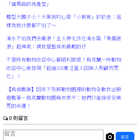
「貓馬麻的待產室」
體型大膽子小！大黑狗叼心愛「小被被」趴趴走：這
樣我就什麼都不怕了～
淹水不怕我們去衝浪！主人帶毛孩在淹水區「乘風破
浪」超神氣：偶就是整條街最靚的仔
不是所有動物收容中心都順利撤退！烏克蘭一所動物
收容中心被發現「超過300隻汪星人因無人照顧而死
亡」！
【烏俄戰爭】因來不及將動物園裡的動物全數救出躲
避戰爭，烏克蘭動物園無奈表示：牠們只能接受安樂
死的命運！