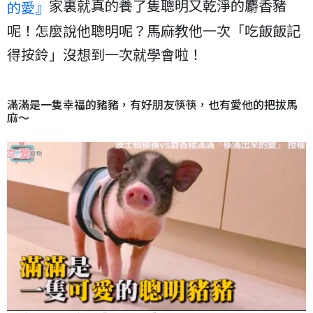
家裏就真的養了隻聰明又乾淨的麝香豬
的愛』
呢！怎麼說他聰明呢？馬麻教他一次「吃飯飯記
得按鈴」沒想到一次就學會啦！
滿滿是一隻幸福的豬豬，有好朋友筷筷，也有愛他的把拔馬
麻～