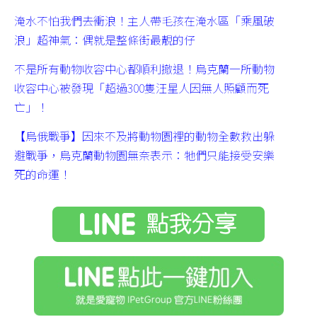
淹水不怕我們去衝浪！主人帶毛孩在淹水區「乘風破
浪」超神氣：偶就是整條街最靚的仔
不是所有動物收容中心都順利撤退！烏克蘭一所動物
收容中心被發現「超過300隻汪星人因無人照顧而死
亡」！
【烏俄戰爭】因來不及將動物園裡的動物全數救出躲
避戰爭，烏克蘭動物園無奈表示：牠們只能接受安樂
死的命運！