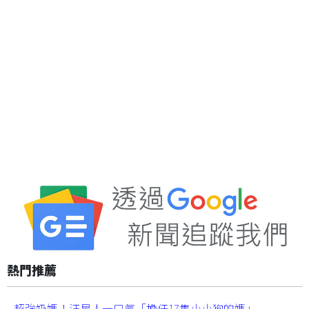
熱門推薦
超強奶媽！汪星人一口氣「擔任17隻小小狗的媽」