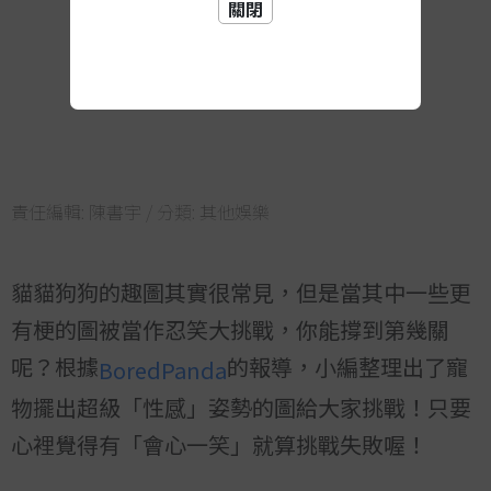
關閉
責任編輯:
陳書宇
/ 分類:
其他娛樂
貓貓狗狗的趣圖其實很常見，但是當其中一些更
有梗的圖被當作忍笑大挑戰，你能撐到第幾關
呢？根據
的報導，小編整理出了寵
BoredPanda
物擺出超級「性感」姿勢的圖給大家挑戰！只要
心裡覺得有「會心一笑」就算挑戰失敗喔！