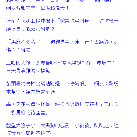
網友佩服表示：母愛超偉大！
汪星人玩起曲棍球根本「職業球員附身」 進球後一
臉得意：我超強對吧？
「馬麻不要我了」 狗狗遭主人連同行李丟路邊，悲
傷不肯離去
二哈闖大禍！闖農舍咬死7隻家禽遭扣留 農場主：
三天內拿雞鴨來換狗
貓頭鷹幼鳥掉出窩站路邊「不停鞠躬」 網友：鞠躬
求幫忙，無奈語言不通
學校天花板傳來怪聲 經檢查後發現天花板早已成為
「貓馬麻的待產室」
體型大膽子小！大黑狗叼心愛「小被被」趴趴走：這
樣我就什麼都不怕了～