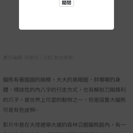
關閉
責任編輯:
徐雅筠
/ 分類:
其他娛樂
貓熊有著圓圓的臉頰，大大的黑眼圈，胖嘟嘟的身
體，標誌性的內八字的行走方式，也有解剖刀般鋒利
的爪子，是世界上可愛的動物之一，但是這隻大貓熊
可是有些皮啊~
影片中是在大陸遼寧大連的森林公園貓熊館內，有一