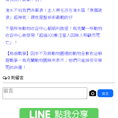
淹水不怕我們去衝浪！主人帶毛孩在淹水區「乘風破
浪」超神氣：偶就是整條街最靚的仔
不是所有動物收容中心都順利撤退！烏克蘭一所動物
收容中心被發現「超過300隻汪星人因無人照顧而死
亡」！
【烏俄戰爭】因來不及將動物園裡的動物全數救出躲
避戰爭，烏克蘭動物園無奈表示：牠們只能接受安樂
死的命運！