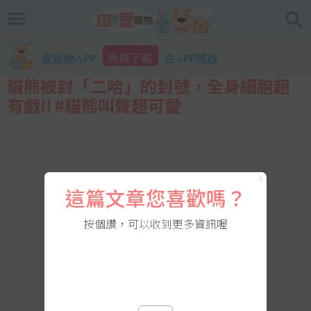
免費下載
愛寵物APP
在APP開啟
貓熊被封「二哈」的封號，全身細胞超
有戲!! #貓熊叫聲超可愛
X
這篇文章您喜歡嗎？
按個讚，可以收到更多資訊喔