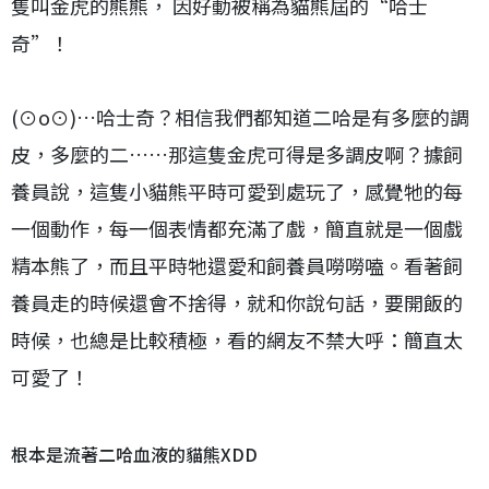
隻叫金虎的熊熊， 因好動被稱為貓熊屆的“哈士
奇”！
(⊙o⊙)…哈士奇？相信我們都知道二哈是有多麼的調
皮，多麼的二……那這隻金虎可得是多調皮啊？據飼
養員說，這隻小貓熊平時可愛到處玩了，感覺牠的每
一個動作，每一個表情都充滿了戲，簡直就是一個戲
精本熊了，而且平時牠還愛和飼養員嘮嘮嗑。看著飼
養員走的時候還會不捨得，就和你說句話，要開飯的
時候，也總是比較積極，看的網友不禁大呼：簡直太
可愛了！
根本是流著二哈血液的貓熊XDD