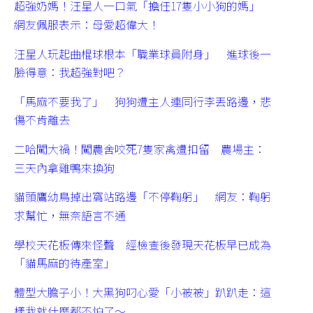
超強奶媽！汪星人一口氣「擔任17隻小小狗的媽」
網友佩服表示：母愛超偉大！
汪星人玩起曲棍球根本「職業球員附身」 進球後一
臉得意：我超強對吧？
「馬麻不要我了」 狗狗遭主人連同行李丟路邊，悲
傷不肯離去
二哈闖大禍！闖農舍咬死7隻家禽遭扣留 農場主：
三天內拿雞鴨來換狗
貓頭鷹幼鳥掉出窩站路邊「不停鞠躬」 網友：鞠躬
求幫忙，無奈語言不通
學校天花板傳來怪聲 經檢查後發現天花板早已成為
「貓馬麻的待產室」
體型大膽子小！大黑狗叼心愛「小被被」趴趴走：這
樣我就什麼都不怕了～