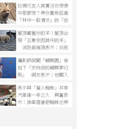
狡猾代言人其實沒你想像
中那麼壞？帶你重新認識
「林中一股清流」的「迷
人狐狸」！
屋頂藏著你的羊！屋頂出
現「五隻受困其中的羊」
消防員搖頭表示：到底
啥情況啦！
攝影師誤闖「蝴蝶園」後
拍下「史詩級的蝴蝶夢幻
照」 網友表示：他闖入
魔法世界了啦！
男子與「獵人蜘蛛」共享
汽車達一年之久 興奮表
示：換車還會把蜘蛛也帶
過去