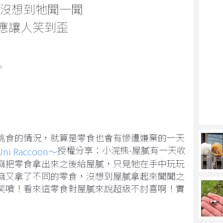
沒想到牠聞一聞
反應讓人笑到歪
樂
挑食的情況，就算是零食也會有慘遭嫌棄的一天
授權分享：小浣熊-屋膩有一天收
 Raccoon～
麻把零食拿出來之後給屋膩，只見牠在手中玩玩
麻又拿了不同的零食，沒想到屋膩拿起來聞聞之
笑噴！看來這零食對屋膩來說超級不討喜啊！實