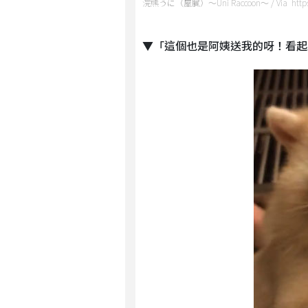
浣熊うに（屋膩）～Uni Raccoon～ / Via https:
▼「這個也是阿姨送我的呀！看起