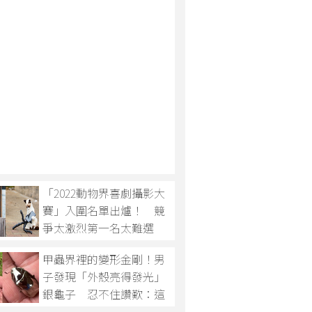
「2022動物界喜劇攝影大
賽」入圍名單出爐！ 競
爭太激烈第一名太難選
甲蟲界裡的變形金剛！男
子發現「外殼亮得發光」
銀龜子 忍不住讚歎：這
輩子見過最夢幻的生物！