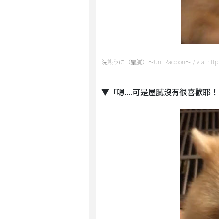
浣熊うに（屋膩）～Uni Raccoon～ / Via https:
▼「嗯....可是屋膩沒有很喜歡耶