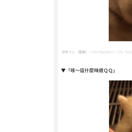
浣熊うに（屋膩）～Uni Raccoon～ / Via https:
▼「咳～這什麼味道ＱＱ」