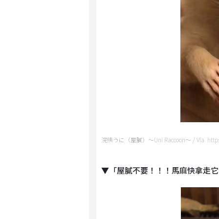
浣熊うに（屋膩）～Uni Raccoon～ / Via https:
▼「屋膩不要！！！馬麻快拿走它