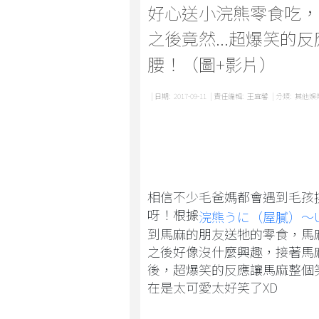
好心送小浣熊零食吃，
之後竟然...超爆笑的
腰！（圖+影片）
| 日期:
2017-09-11
| 責任編輯:
王宜馨
| 分類:
其他娛
相信不少毛爸媽都會遇到毛孩
呀！根據
浣熊うに（屋膩）～Uni
到馬麻的朋友送牠的零食，馬
之後好像沒什麼興趣，接著馬
後，超爆笑的反應讓馬麻整個
在是太可愛太好笑了XD