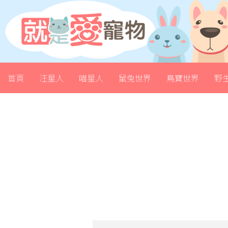
首頁
汪星人
喵星人
鼠兔世界
鳥寶世界
野