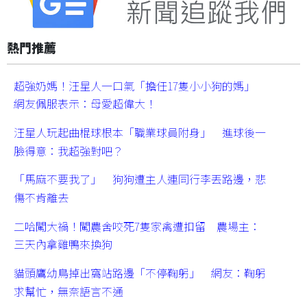
熱門推薦
超強奶媽！汪星人一口氣「擔任17隻小小狗的媽」
網友佩服表示：母愛超偉大！
汪星人玩起曲棍球根本「職業球員附身」 進球後一
臉得意：我超強對吧？
「馬麻不要我了」 狗狗遭主人連同行李丟路邊，悲
傷不肯離去
二哈闖大禍！闖農舍咬死7隻家禽遭扣留 農場主：
三天內拿雞鴨來換狗
貓頭鷹幼鳥掉出窩站路邊「不停鞠躬」 網友：鞠躬
求幫忙，無奈語言不通