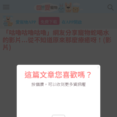
免費下載
愛寵物APP
在APP開啟
「咕嚕咕嚕咕嚕」網友分享寵物蛇喝水
的影片...從不知道原來那麼療癒呀！(影
片)
X
這篇文章您喜歡嗎？
按個讚，可以收到更多資訊喔