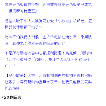
學校天花板傳來怪聲 經檢查後發現天花板早已成為
「貓馬麻的待產室」
體型大膽子小！大黑狗叼心愛「小被被」趴趴走：這
樣我就什麼都不怕了～
淹水不怕我們去衝浪！主人帶毛孩在淹水區「乘風破
浪」超神氣：偶就是整條街最靚的仔
不是所有動物收容中心都順利撤退！烏克蘭一所動物
收容中心被發現「超過300隻汪星人因無人照顧而死
亡」！
【烏俄戰爭】因來不及將動物園裡的動物全數救出躲
避戰爭，烏克蘭動物園無奈表示：牠們只能接受安樂
死的命運！