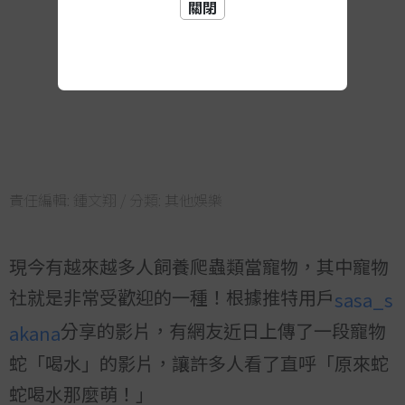
關閉
責任編輯:
鍾文翔
/ 分類:
其他娛樂
現今有越來越多人飼養爬蟲類當寵物，其中寵物
社就是非常受歡迎的一種！根據推特用戶
sasa_s
分享的影片，有網友近日上傳了一段寵物
akana
蛇「喝水」的影片，讓許多人看了直呼「原來蛇
蛇喝水那麼萌！」