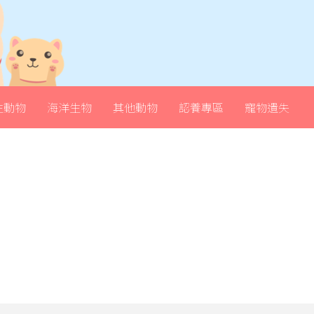
生動物
海洋生物
其他動物
認養專區
寵物遺失