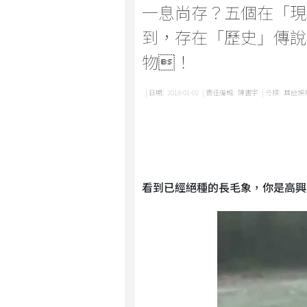
一息尚存？五個在「現
到，存在「歷史」傳說
物！
| 日期:
2018-01-02
| 責任編輯:
陳書宇
| 分類:
其他娛
看到已經絕種的長毛象，你是高興