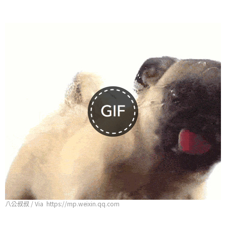
八公叔叔 / Via https://mp.weixin.qq.com