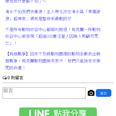
樣我就什麼都不怕了～
淹水不怕我們去衝浪！主人帶毛孩在淹水區「乘風破
浪」超神氣：偶就是整條街最靚的仔
不是所有動物收容中心都順利撤退！烏克蘭一所動物
收容中心被發現「超過300隻汪星人因無人照顧而死
亡」！
【烏俄戰爭】因來不及將動物園裡的動物全數救出躲
避戰爭，烏克蘭動物園無奈表示：牠們只能接受安樂
死的命運！