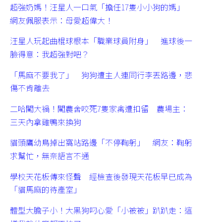
超強奶媽！汪星人一口氣「擔任17隻小小狗的媽」
網友佩服表示：母愛超偉大！
汪星人玩起曲棍球根本「職業球員附身」 進球後一
臉得意：我超強對吧？
「馬麻不要我了」 狗狗遭主人連同行李丟路邊，悲
傷不肯離去
二哈闖大禍！闖農舍咬死7隻家禽遭扣留 農場主：
三天內拿雞鴨來換狗
貓頭鷹幼鳥掉出窩站路邊「不停鞠躬」 網友：鞠躬
求幫忙，無奈語言不通
學校天花板傳來怪聲 經檢查後發現天花板早已成為
「貓馬麻的待產室」
體型大膽子小！大黑狗叼心愛「小被被」趴趴走：這