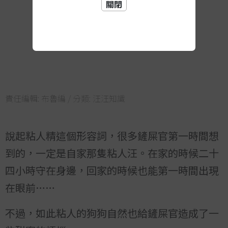
關閉
責任編輯:
布魯編
/ 分類:
汪汪知識
說起粘人精這個形容詞，很多鏟屎官第一時間想
到的，一定是自家那隻粘人汪。在家的時候二十
四小時守在身邊，回家的時候也能第一時間出現
在眼前……
不過，如此粘人的狗狗自然也給鏟屎官造成了一