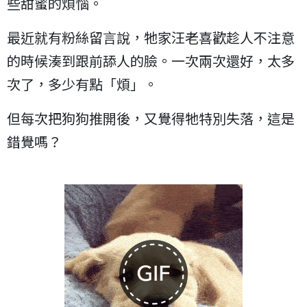
些甜蜜的煩惱。
最近就有粉絲留言說，牠家汪老喜歡趁人不注意
的時候湊到跟前舔人的臉。一次兩次還好，太多
次了，多少有點「煩」。
但每次把狗狗推開後，又覺得牠特別失落，這是
錯覺嗎？