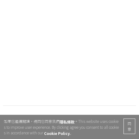
如果您繼續閱讀，視同您同意我們
。This website uses cookie
隱私條款
同
s to improve user experience. By clicking agree you consent to all cookie
意
s in accordance with our
.
Cookie Policy.