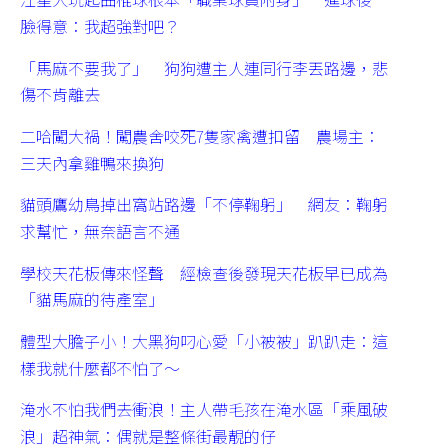
臉得意：我超強對吧？
「馬麻不要我了」 狗狗遭主人連同行李丟路邊，悲
傷不肯離去
二哈闖大禍！闖農舍咬死7隻家禽遭扣留 農場主：
三天內拿雞鴨來換狗
貓頭鷹幼鳥掉出窩站路邊「不停鞠躬」 網友：鞠躬
求幫忙，無奈語言不通
學校天花板傳來怪聲 經檢查後發現天花板早已成為
「貓馬麻的待產室」
體型大膽子小！大黑狗叼心愛「小被被」趴趴走：這
樣我就什麼都不怕了～
淹水不怕我們去衝浪！主人帶毛孩在淹水區「乘風破
浪」超神氣：偶就是整條街最靚的仔