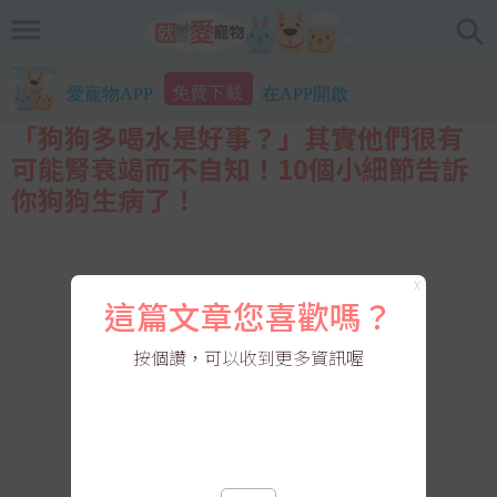
免費下載
愛寵物APP
在APP開啟
「狗狗多喝水是好事？」其實他們很有
可能腎衰竭而不自知！10個小細節告訴
你狗狗生病了！
X
這篇文章您喜歡嗎？
按個讚，可以收到更多資訊喔