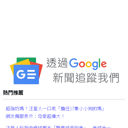
熱門推薦
超強奶媽！汪星人一口氣「擔任17隻小小狗的媽」
網友佩服表示：母愛超偉大！
汪星人玩起曲棍球根本「職業球員附身」 進球後一