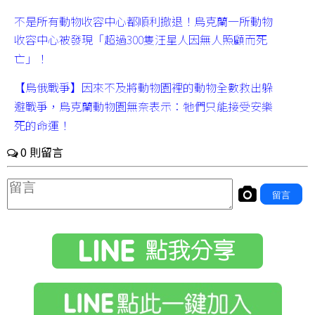
不是所有動物收容中心都順利撤退！烏克蘭一所動物
收容中心被發現「超過300隻汪星人因無人照顧而死
亡」！
【烏俄戰爭】因來不及將動物園裡的動物全數救出躲
避戰爭，烏克蘭動物園無奈表示：牠們只能接受安樂
死的命運！