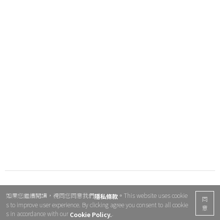
如果您繼續閱讀，視同您同意我們
。This website uses cookie
隱私條款
同
s to improve user experience. By clicking agree you consent to all cookie
意
s in accordance with our
.
Cookie Policy.