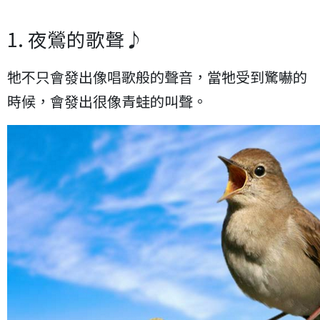
1. 夜鶯的歌聲♪
牠不只會發出像唱歌般的聲音，當牠受到驚嚇的
時候，會發出很像青蛙的叫聲。