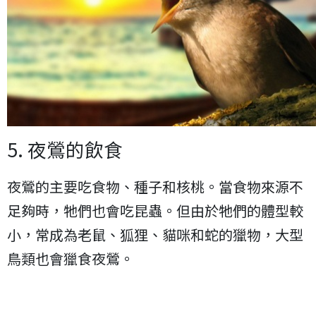
5. 夜鶯的飲食
夜鶯的主要吃食物、種子和核桃。當食物來源不
足夠時，牠們也會吃昆蟲。但由於牠們的體型較
小，常成為老鼠、狐狸、貓咪和蛇的獵物，大型
鳥類也會獵食夜鶯。