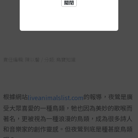
關閉
責任編輯:
陳以馨
/ 分類:
鳥寶知識
根據網站
的報導，夜鶯是廣
liveanimalslist.com
受大眾喜愛的一種鳥類，牠也因為美妙的歌喉而
著名，更被視為一種浪漫的鳥類，成為很多詩人
和音樂家的創作靈感。但夜鶯到底是種甚麼鳥類