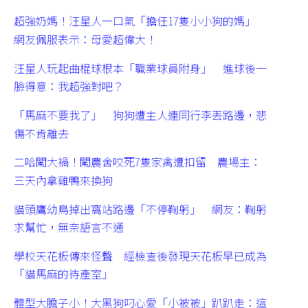
超強奶媽！汪星人一口氣「擔任17隻小小狗的媽」
網友佩服表示：母愛超偉大！
汪星人玩起曲棍球根本「職業球員附身」 進球後一
臉得意：我超強對吧？
「馬麻不要我了」 狗狗遭主人連同行李丟路邊，悲
傷不肯離去
二哈闖大禍！闖農舍咬死7隻家禽遭扣留 農場主：
三天內拿雞鴨來換狗
貓頭鷹幼鳥掉出窩站路邊「不停鞠躬」 網友：鞠躬
求幫忙，無奈語言不通
學校天花板傳來怪聲 經檢查後發現天花板早已成為
「貓馬麻的待產室」
體型大膽子小！大黑狗叼心愛「小被被」趴趴走：這