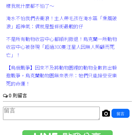
樣我就什麼都不怕了～
淹水不怕我們去衝浪！主人帶毛孩在淹水區「乘風破
浪」超神氣：偶就是整條街最靚的仔
不是所有動物收容中心都順利撤退！烏克蘭一所動物
收容中心被發現「超過300隻汪星人因無人照顧而死
亡」！
【烏俄戰爭】因來不及將動物園裡的動物全數救出躲
避戰爭，烏克蘭動物園無奈表示：牠們只能接受安樂
死的命運！