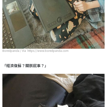
Boredpanda / Via https://www.boredpanda.com
「經濟復蘇？關朕屁事？」