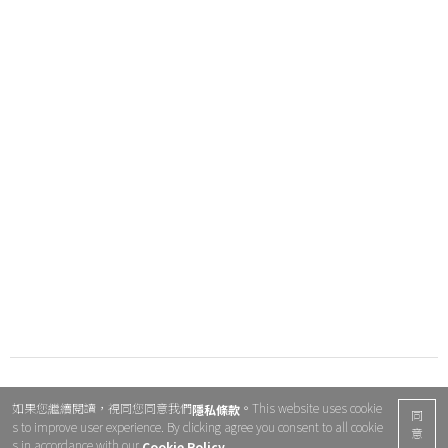
如果您繼續閱讀，視同您同意我們
。This website uses cookie
隱私條款
同
s to improve user experience. By clicking agree you consent to all cookie
意
s in accordance with our
.
Cookie Policy.