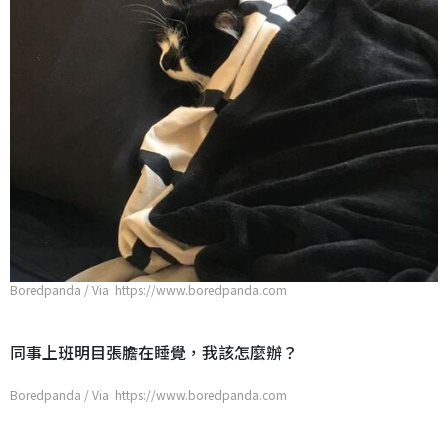
Boredpanda / Via https://www.boredpanda.com
同事上班明目張膽在睡覺，我該怎麼辦？
Boredpanda / Via https://www.boredpanda.com