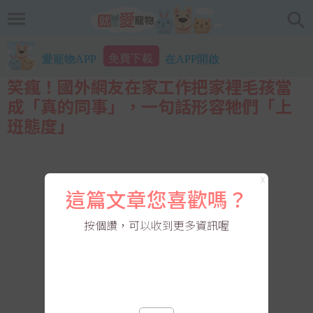
免費下載
愛寵物APP
在APP開啟
笑瘋！國外網友在家工作把家裡毛孩當
成「真的同事」，一句話形容牠們「上
班態度」
X
這篇文章您喜歡嗎？
按個讚，可以收到更多資訊喔