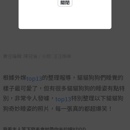
關閉
責任編輯:
陳冠倫
/ 分類:
汪汪娛樂
根據外媒
的整理報導，貓貓狗狗們睡覺的
top13
樣子最可愛了，但有很多貓貓狗狗的睡姿有點特
別，非常令人發噱，
特別整理以下貓貓狗
top13
狗奇妙睡姿的照片，每一張真的都超爆笑！
我看主人等下發表會就帶你去拉吧XDDD