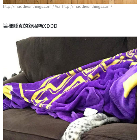
http://maddieonthings.com / Via http://maddieonthings.com/
這樣睡真的舒服嗎XDDD