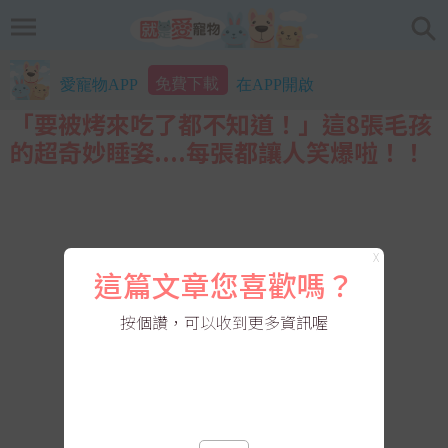
免費下載
愛寵物APP
在APP開啟
「要被烤來吃了都不知道！」這8張毛孩
的超奇妙睡姿....每張都讓人笑爆啦！！
X
這篇文章您喜歡嗎？
按個讚，可以收到更多資訊喔