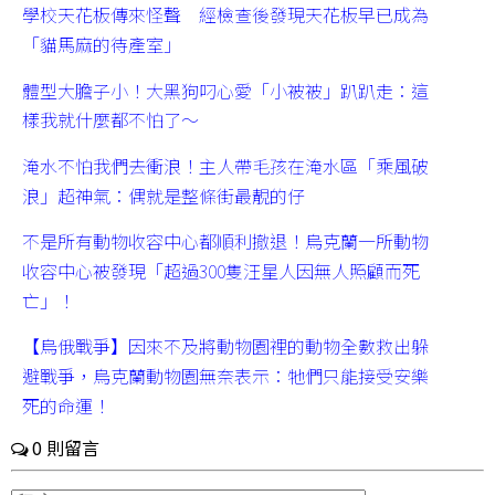
學校天花板傳來怪聲 經檢查後發現天花板早已成為
「貓馬麻的待產室」
體型大膽子小！大黑狗叼心愛「小被被」趴趴走：這
樣我就什麼都不怕了～
淹水不怕我們去衝浪！主人帶毛孩在淹水區「乘風破
浪」超神氣：偶就是整條街最靚的仔
不是所有動物收容中心都順利撤退！烏克蘭一所動物
收容中心被發現「超過300隻汪星人因無人照顧而死
亡」！
【烏俄戰爭】因來不及將動物園裡的動物全數救出躲
避戰爭，烏克蘭動物園無奈表示：牠們只能接受安樂
死的命運！