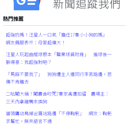
熱門推薦
超強奶媽！汪星人一口氣「擔任17隻小小狗的媽」
網友佩服表示：母愛超偉大！
汪星人玩起曲棍球根本「職業球員附身」 進球後一
臉得意：我超強對吧？
「馬麻不要我了」 狗狗遭主人連同行李丟路邊，悲
傷不肯離去
二哈闖大禍！闖農舍咬死7隻家禽遭扣留 農場主：
三天內拿雞鴨來換狗
貓頭鷹幼鳥掉出窩站路邊「不停鞠躬」 網友：鞠躬
求幫忙，無奈語言不通