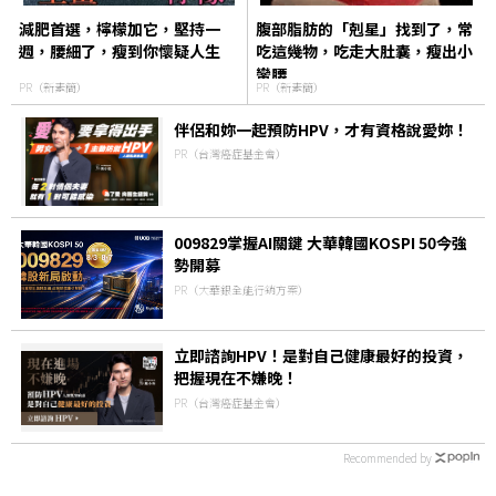
減肥首選，檸檬加它，堅持一
腹部脂肪的「剋星」找到了，常
週，腰細了，瘦到你懷疑人生
吃這幾物，吃走大肚囊，瘦出小
蠻腰
PR（新素簡）
PR（新素簡）
伴侶和妳一起預防HPV，才有資格說愛妳！
PR（台灣癌症基金會）
009829掌握AI關鍵 大華韓國KOSPI 50今強
勢開募
PR（大華銀全能行銷方案）
立即諮詢HPV！是對自己健康最好的投資，
把握現在不嫌晚！
PR（台灣癌症基金會）
Recommended by