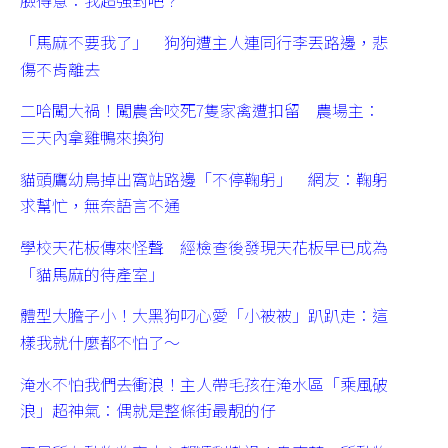
臉得意：我超強對吧？
「馬麻不要我了」 狗狗遭主人連同行李丟路邊，悲
傷不肯離去
二哈闖大禍！闖農舍咬死7隻家禽遭扣留 農場主：
三天內拿雞鴨來換狗
貓頭鷹幼鳥掉出窩站路邊「不停鞠躬」 網友：鞠躬
求幫忙，無奈語言不通
學校天花板傳來怪聲 經檢查後發現天花板早已成為
「貓馬麻的待產室」
體型大膽子小！大黑狗叼心愛「小被被」趴趴走：這
樣我就什麼都不怕了～
淹水不怕我們去衝浪！主人帶毛孩在淹水區「乘風破
浪」超神氣：偶就是整條街最靚的仔