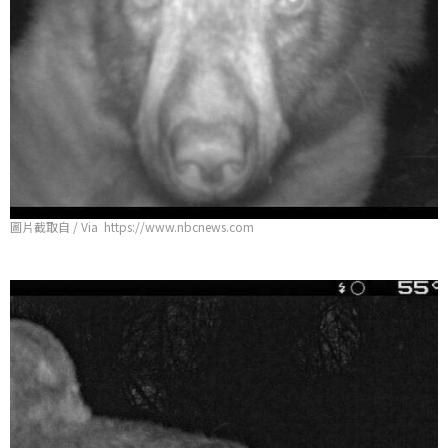
圖片截取自 / Via https://www.nbcnews.com