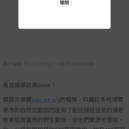
關閉
責任編輯:
Zhe Rui Leong
/ 分類:
野生動物娛樂
看見鏡頭就擺pose！
據國外媒體
的報導，科羅拉多州博爾
NBCNEWS
德市的自然公園部門使用了動態捕捉技術的攝影
機來追蹤當地的野生動物，但他們驚訝地發現，