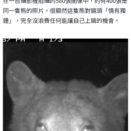
在一台攝影機拍攝的580張圖像中，約有400張是
同一隻熊的照片。很顯然這隻熊對鏡頭「情有獨
鍾」，完全沒浪費任何能讓自己上鏡的機會。