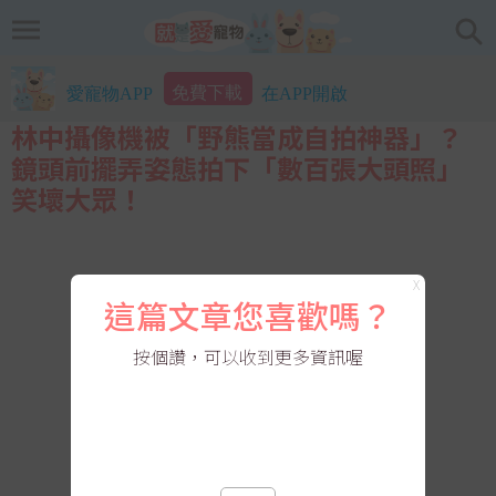
免費下載
愛寵物APP
在APP開啟
林中攝像機被「野熊當成自拍神器」？
鏡頭前擺弄姿態拍下「數百張大頭照」
笑壞大眾！
X
這篇文章您喜歡嗎？
按個讚，可以收到更多資訊喔