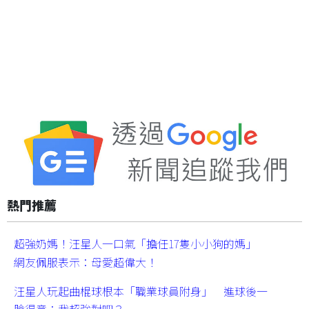
熱門推薦
超強奶媽！汪星人一口氣「擔任17隻小小狗的媽」
網友佩服表示：母愛超偉大！
汪星人玩起曲棍球根本「職業球員附身」 進球後一