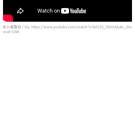
影片截取自 / Via https://www.youtube.com/watch?v=bIOZ6_lShmA&ab_cha
nnel=CNN