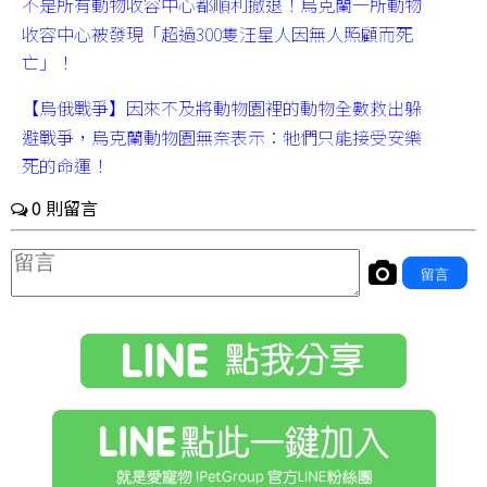
不是所有動物收容中心都順利撤退！烏克蘭一所動物
收容中心被發現「超過300隻汪星人因無人照顧而死
亡」！
【烏俄戰爭】因來不及將動物園裡的動物全數救出躲
避戰爭，烏克蘭動物園無奈表示：牠們只能接受安樂
死的命運！