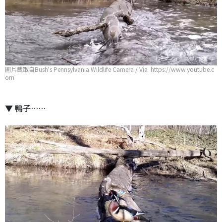
圖片截取自Bush's Pennsylvania Wildlife Camera / Via https://www.youtube.c
om
▼ 鴨子……