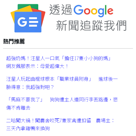
熱門推薦
超強奶媽！汪星人一口氣「擔任17隻小小狗的媽」
網友佩服表示：母愛超偉大！
汪星人玩起曲棍球根本「職業球員附身」 進球後一
臉得意：我超強對吧？
「馬麻不要我了」 狗狗遭主人連同行李丟路邊，悲
傷不肯離去
二哈闖大禍！闖農舍咬死7隻家禽遭扣留 農場主：
三天內拿雞鴨來換狗