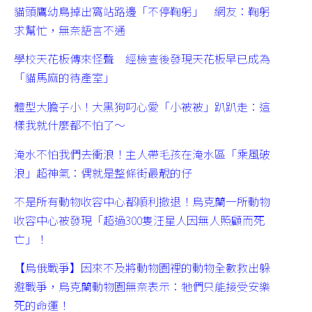
貓頭鷹幼鳥掉出窩站路邊「不停鞠躬」 網友：鞠躬
求幫忙，無奈語言不通
學校天花板傳來怪聲 經檢查後發現天花板早已成為
「貓馬麻的待產室」
體型大膽子小！大黑狗叼心愛「小被被」趴趴走：這
樣我就什麼都不怕了～
淹水不怕我們去衝浪！主人帶毛孩在淹水區「乘風破
浪」超神氣：偶就是整條街最靚的仔
不是所有動物收容中心都順利撤退！烏克蘭一所動物
收容中心被發現「超過300隻汪星人因無人照顧而死
亡」！
【烏俄戰爭】因來不及將動物園裡的動物全數救出躲
避戰爭，烏克蘭動物園無奈表示：牠們只能接受安樂
死的命運！