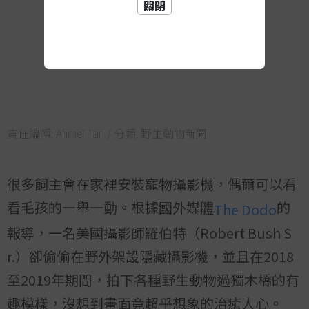
關閉
責任編輯:
Ahmei Tan
/ 分類:
野生動物新聞
很多飼主會在家裡安裝寵物攝影機，偶爾可以看
看毛孩的一舉一動。根據國外媒體
的
The Dodo
報導，一名美國攝影師羅伯特（Robert Bush S
r.）卻偷偷在野外架設隱藏攝影機，並且在2018
至2019年期間，拍下各種野生動物過獨木橋的有
趣模樣，沒想到畫面竟超乎想象的治癒人心。