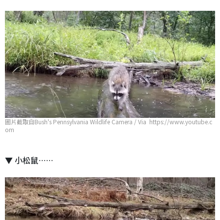
圖片截取自Bush's Pennsylvania Wildlife Camera / Via https://www.youtube.c
om
▼ 小松鼠……