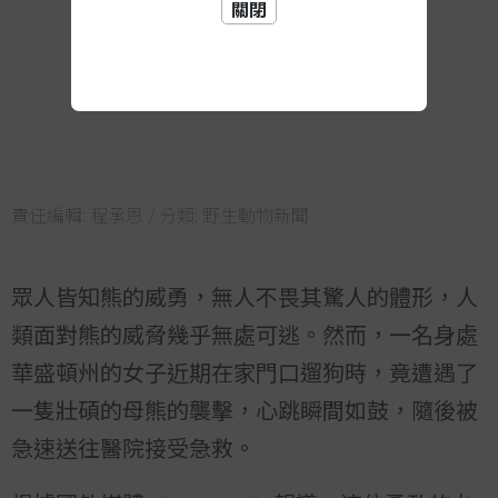
關閉
責任編輯:
程承恩
/ 分類:
野生動物新聞
眾人皆知熊的威勇，無人不畏其驚人的體形，人
類面對熊的威脅幾乎無處可逃。然而，一名身處
華盛頓州的女子近期在家門口遛狗時，竟遭遇了
一隻壯碩的母熊的襲擊，心跳瞬間如鼓，隨後被
急速送往醫院接受急救。