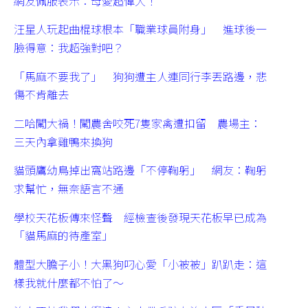
網友佩服表示：母愛超偉大！
汪星人玩起曲棍球根本「職業球員附身」 進球後一
臉得意：我超強對吧？
「馬麻不要我了」 狗狗遭主人連同行李丟路邊，悲
傷不肯離去
二哈闖大禍！闖農舍咬死7隻家禽遭扣留 農場主：
三天內拿雞鴨來換狗
貓頭鷹幼鳥掉出窩站路邊「不停鞠躬」 網友：鞠躬
求幫忙，無奈語言不通
學校天花板傳來怪聲 經檢查後發現天花板早已成為
「貓馬麻的待產室」
體型大膽子小！大黑狗叼心愛「小被被」趴趴走：這
樣我就什麼都不怕了～