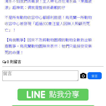
淹水不怕我們去衝浪！主人帶毛孩在淹水區「乘風破
浪」超神氣：偶就是整條街最靚的仔
不是所有動物收容中心都順利撤退！烏克蘭一所動物
收容中心被發現「超過300隻汪星人因無人照顧而死
亡」！
【烏俄戰爭】因來不及將動物園裡的動物全數救出躲
避戰爭，烏克蘭動物園無奈表示：牠們只能接受安樂
死的命運！