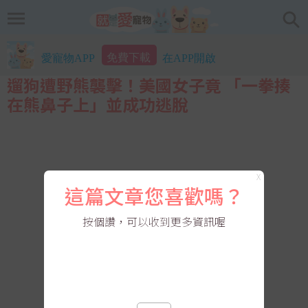
免費下載
愛寵物APP
在APP開啟
遛狗遭野熊襲擊！美國女子竟 「一拳揍
在熊鼻子上」並成功逃脫
X
這篇文章您喜歡嗎？
按個讚，可以收到更多資訊喔