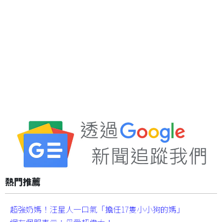
熱門推薦
超強奶媽！汪星人一口氣「擔任17隻小小狗的媽」