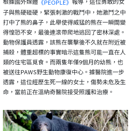
根據國外媒體
報導，這位勇敢的女
《PEOPLE》
子與熊硬碰硬，緊張刺激的戰鬥中，她激鬥之中
打中了熊的鼻子，此舉使得威猛的熊在一瞬間變
得惶恐不安，最後連滾帶爬地逃回了密林深處。
動物保護員透露，該熊在襲擊後不久就在附近被
捕殺，體重超標的事實暗示這隻熊可能一直在人
類的住宅區覓食。而兩隻年僅9個月的幼熊，也
被送往PAWS野生動物康復中心。據醫院進一步
透露，這位經歷生死一線的女士，傷勢未危及生
命，當前正在溫納奇醫院接受照護和治療。