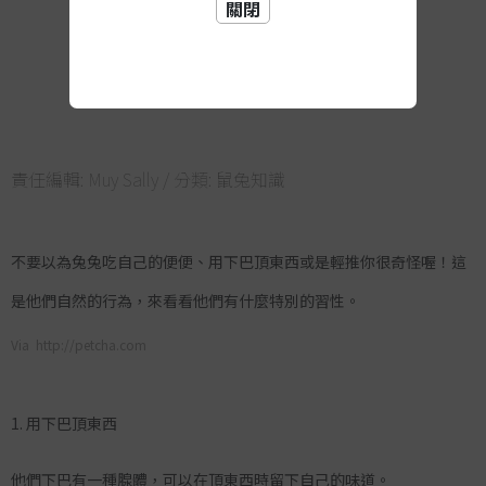
關閉
責任編輯:
Muy Sally
/ 分類:
鼠兔知識
不要以為兔兔吃自己的便便、用下巴頂東西或是輕推你很奇怪喔！這
是他們自然的行為，來看看他們有什麼特別的習性。
Via http://petcha.com
1. 用下巴頂東西
他們下巴有一種腺體，可以在頂東西時留下自己的味道。