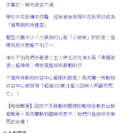
求幫忙，無奈語言不通
學校天花板傳來怪聲 經檢查後發現天花板早已成為
「貓馬麻的待產室」
體型大膽子小！大黑狗叼心愛「小被被」趴趴走：這
樣我就什麼都不怕了～
淹水不怕我們去衝浪！主人帶毛孩在淹水區「乘風破
浪」超神氣：偶就是整條街最靚的仔
不是所有動物收容中心都順利撤退！烏克蘭一所動物
收容中心被發現「超過300隻汪星人因無人照顧而死
亡」！
【烏俄戰爭】因來不及將動物園裡的動物全數救出躲
避戰爭，烏克蘭動物園無奈表示：牠們只能接受安樂
死的命運！