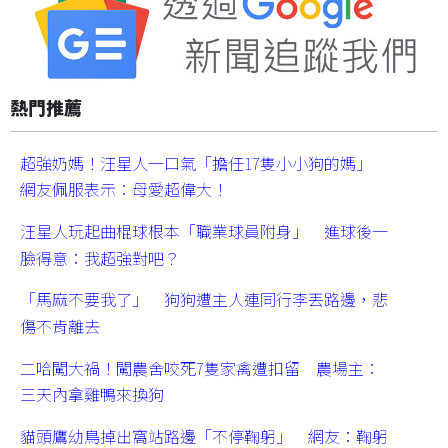
熱門推薦
超強奶媽！汪星人一口氣「擔任17隻小小狗的媽」
網友佩服表示：母愛超偉大！
汪星人玩起曲棍球根本「職業球員附身」 進球後一
臉得意：我超強對吧？
「馬麻不要我了」 狗狗遭主人連同行李丟路邊，悲
傷不肯離去
二哈闖大禍！闖農舍咬死7隻家禽遭扣留 農場主：
三天內拿雞鴨來換狗
貓頭鷹幼鳥掉出窩站路邊「不停鞠躬」 網友：鞠躬