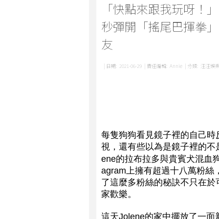
「快點來跟我玩呀！」
秒彈開「搖尾巴揮拳」
友
| 日期:
2021-06-29
| 責任編輯:
Annie
| 分類:
汪汪娛
每隻狗狗看見鏡子裡的自己時
視，還有些以為是鏡子裡的不
ene的拉布拉多與貴賓犬混血
agram上擁有超過十八萬粉絲
了這麼多粉絲的秘訣不只在於
家歡樂。
這天Jolene的家中擺放了