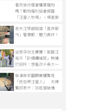
看完後你還會購買寵物
嗎？動物福利協會揭露
「汪星人牧場」，場面狼
藉動物痛苦的模樣令工作
走失汪穿越隧道「直奔鄰
人員表示：可怕的慘況！
州」警傻眼：體力真好！
從懷孕到生寶寶！鄰居汪
每天「趴柵欄搖尾」熱情
打招呼：想看孩子長大～
裝潢新家翻開櫥櫃驚見
「皮包骨汪星人」 夫婦
驚訝表示：到底是啥情
況！