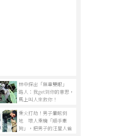
林中探出「無辜雙眼」
路人：我get到你的意思，
馬上叫人來救你！
乘火打劫！男子暈眩倒
地 壞人乘機「順手牽
狗」，把男子的汪星人偷
走！