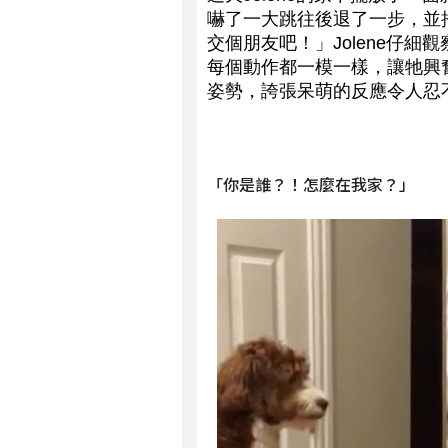
嚇了一大跳往後退了一步，並
交個朋友吧！」Jolene仔
每個動作都一模一樣，讓牠興
姿勢，誇張呆萌的反應令人忍
「你是誰？！怎麼在我家？」