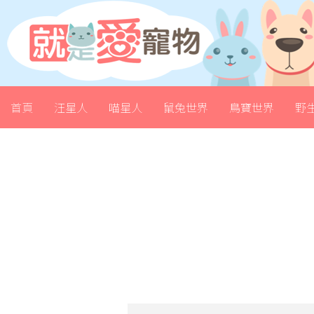
首頁
汪星人
喵星人
鼠兔世界
鳥寶世界
野