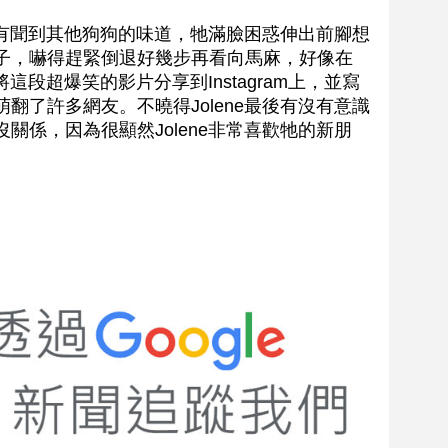
終沒有聞到其他狗狗的味道，牠滿臉困惑伸出前腳想
子，嚇得趕緊倒退好幾步再看向馬麻，好像在
將這段超爆笑的影片分享到Instagram上，並寫
翻了許多網友。不曉得Jolene最後有沒有意識
關係，因為很顯然Jolene非常喜歡牠的新朋