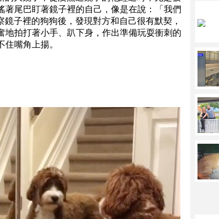
搖著尾巴盯著鏡子裡的自己，像是在說：「我們
細觀察鏡子裡的狗狗後，發現對方和自己很有默契，
奮地拍打著小手、趴下身，作出準備玩耍衝刺的
不住嘴角上揚。