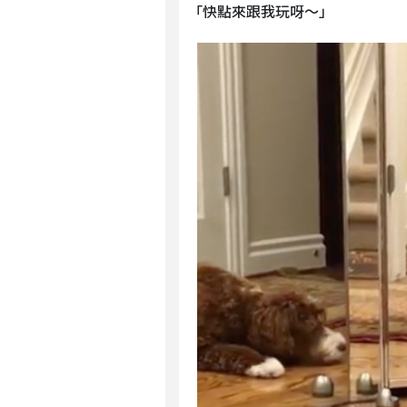
「快點來跟我玩呀～」