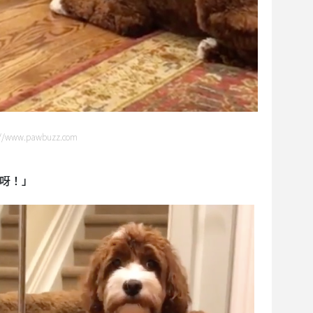
tp://www.pawbuzz.com
呀！」