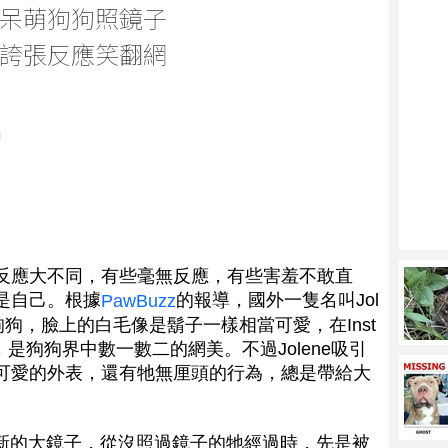
呆萌狗狗照鏡子
誇張反應笑翻網
樂
反應大不同，有些毫無反應，有些害羞不敢直
是自己。根據
的報導，國外一隻名叫Jol
PawBuzz
狗狗，臉上的白毛像是鬍子一樣相當可愛，在Inst
，是狗狗界中數一數二的網美。不過Jolene吸引
可愛的外表，還有牠無厘頭的行為，總是帶給大
一面新的大鏡子，從沒照過鏡子的牠經過時，先是被