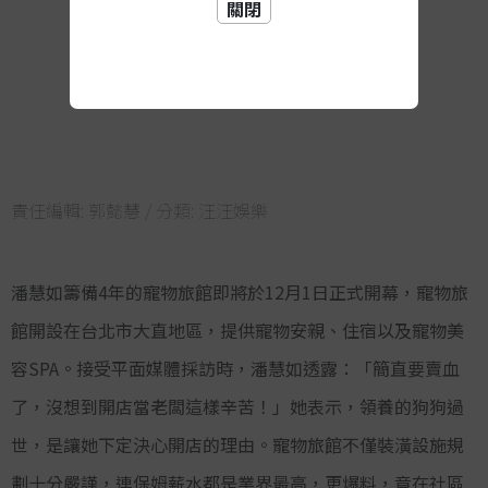
關閉
責任編輯:
郭懿慧
/ 分類:
汪汪娛樂
潘慧如籌備
4
年的寵物旅館即將於
12
月
1
日正式開幕，寵物旅
館開設在台北市大直地區，提供寵物安親、住宿以及寵物美
容
SPA
。接受平面媒體採訪時，潘慧如透露：「簡直要賣血
了，沒想到開店當老闆這樣辛苦！」她表示，領養的狗狗過
世，是讓她下定決心開店的理由。寵物旅館不僅裝潢設施規
劃十分嚴謹，連保姆薪水都是業界最高，更爆料，竟在社區