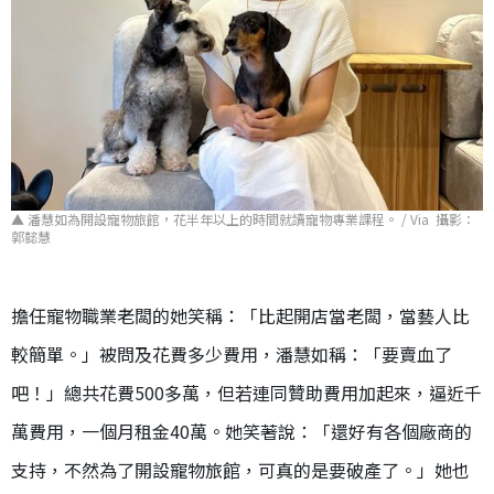
▲ 潘慧如為開設寵物旅館，花半年以上的時間就讀寵物專業課程。 / Via 攝影：
郭懿慧
擔任寵物職業老闆的她笑稱：「比起開店當老闆，當藝人比
較簡單。」被問及花費多少費用，潘慧如稱：「要賣血了
吧！」總共花費500多萬，但若連同贊助費用加起來，逼近千
萬費用，一個月租金40萬。她笑著說：「還好有各個廠商的
支持，不然為了開設寵物旅館，可真的是要破產了。」她也