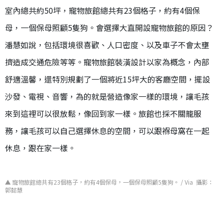
室內總共約
50
坪，寵物旅館總共有
23
個格子，約有4個保
母，一個保母照顧5隻狗。會選擇大直開設寵物旅館的原因？
潘慧如說，包括環境很喜歡、人口密度、以及車子不會太壅
擠造成交通危險等等。寵物旅館裝潢設計以家為概念，內部
舒適溫馨，還特別規劃了一個將近
15
坪大的客廳空間，擺設
沙發、電視、音響，為的就是營造像家一樣的環境，讓毛孩
來到這裡可以很放鬆，像回到家一樣。旅館也採不關籠服
務，讓毛孩可以自己選擇休息的空間，可以跟褓母窩在一起
休息，跟在家一樣。
▲ 寵物旅館總共有23個格子，約有4個保母，一個保母照顧5隻狗。 / Via 攝影：
郭懿慧