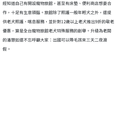
經知道自己有開設寵物旅館，甚至有床墊、便利商店想要合
作，十足有生意頭腦。旅館除了照護一般年輕犬之外，還提
供老犬照護、喘息服務，並針對
12
歲以上老犬推出
9
折的敬老
優惠，算是全台寵物旅館老犬特殊服務的創舉。升級為老闆
的潘慧如還不忘呼籲大家：出國可以帶毛孩來三天二夜渡
假。