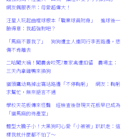
網友佩服表示：母愛超偉大！
汪星人玩起曲棍球根本「職業球員附身」 進球後一
臉得意：我超強對吧？
「馬麻不要我了」 狗狗遭主人連同行李丟路邊，悲
傷不肯離去
二哈闖大禍！闖農舍咬死7隻家禽遭扣留 農場主：
三天內拿雞鴨來換狗
貓頭鷹幼鳥掉出窩站路邊「不停鞠躬」 網友：鞠躬
求幫忙，無奈語言不通
學校天花板傳來怪聲 經檢查後發現天花板早已成為
「貓馬麻的待產室」
體型大膽子小！大黑狗叼心愛「小被被」趴趴走：這
樣我就什麼都不怕了～