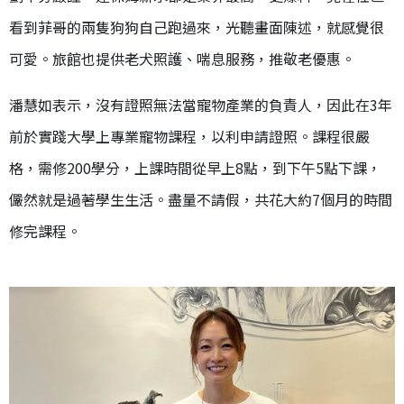
看到菲哥的兩隻狗狗自己跑過來，光聽畫面陳述，就感覺很
可愛。旅館也提供老犬照護、喘息服務，推敬老優惠。
潘慧如表示，沒有證照無法當寵物產業的負責人，因此在3年
前於實踐大學上專業寵物課程，以利申請證照。課程很嚴
格，需修
200
學分，上課時間從早上8點，到下午5點下課，
儼然就是過著學生生活。盡量不請假，共花大約7個月的時間
修完課程。