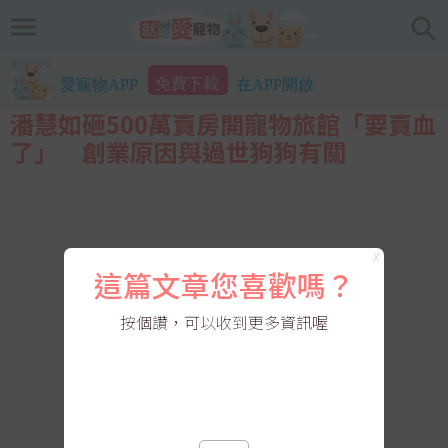
免費下載
愛寵物APP
在APP開啟
潘慧如砸500萬賣房開寵物旅館「要賣血
了」 創業原因與過世狗狗有關
X
這篇文章您喜歡嗎？
按個讚，可以收到更多資訊喔