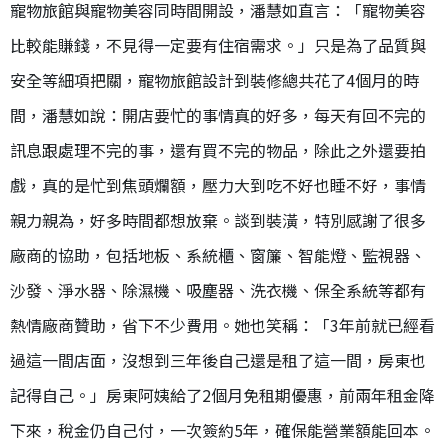
寵物旅館與寵物美容同時間開設，潘慧如直言：「寵物美容
比較能賺錢，不見得一定要有住宿需求。」只是為了品質與
安全等細項把關，寵物旅館設計到裝修總共花了
4
個月的時
間，潘慧如說：開店要忙的事情真的好多，每天有回不完的
訊息跟處理不完的事，還有買不完的物品，除此之外還要拍
戲，真的是忙到焦頭爛額，壓力大到吃不好也睡不好，事情
親力親為，好多時間都想放棄。談到裝潢，特別感謝了很多
廠商的協助，包括地板、系統櫃、窗簾、智能燈、監視器、
沙發、淨水器、除濕機、吸塵器、洗衣機、保全系統等都有
熱情廠商贊助，省下不少費用。她也笑稱：「3年前就已經看
過這一間店面，沒想到三年後自己還是租了這一間，房東也
記得自己。」房東阿姨給了2個月免租期優惠，前兩年租金降
下來，稅金仍自己付，一次簽約5年，確保能營業額能回本。