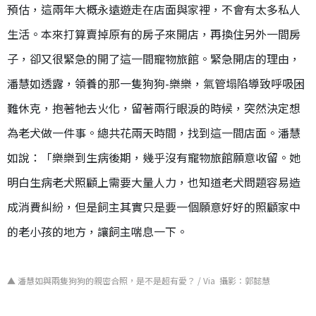
預估，這兩年大概永遠遊走在店面與家裡，不會有太多私人
生活。本來打算賣掉原有的房子來開店，再換住另外一間房
子，卻又很緊急的開了這一間寵物旅館。緊急開店的理由，
潘慧如透露，領養的那一隻狗狗
-
樂樂，氣管塌陷導致呼吸困
難休克，抱著牠去火化，留著兩行眼淚的時候，突然決定想
為老犬做一件事。總共花兩天時間，找到這一間店面。潘慧
如說：「樂樂到生病後期，幾乎沒有寵物旅館願意收留。她
明白生病老犬照顧上需要大量人力，也知道老犬問題容易造
成消費糾紛，但是飼主其實只是要一個願意好好的照顧家中
的老小孩的地方，讓飼主喘息一下。
▲ 潘慧如與兩隻狗狗的親密合照，是不是超有愛？ / Via 攝影：郭懿慧