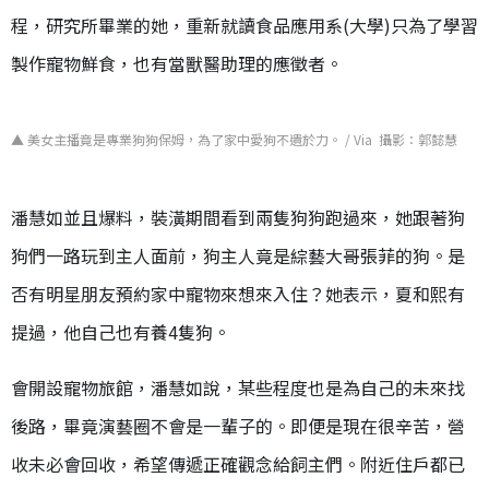
程，研究所畢業的她，重新就讀食品應用系
(
大學
)
只為了學習
製作寵物鮮食，也有當獸醫助理的應徵者。
▲ 美女主播竟是專業狗狗保姆，為了家中愛狗不遺於力。 / Via 攝影：郭懿慧
潘慧如並且爆料，裝潢期間看到兩隻狗狗跑過來，她跟著狗
狗們一路玩到主人面前，狗主人竟是綜藝大哥張菲的狗。是
否有明星朋友預約家中寵物來想來入住？她表示，夏和熙有
提過，他自己也有養4隻狗。
會開設寵物旅館，潘慧如說，某些程度也是為自己的未來找
後路，畢竟演藝圈不會是一輩子的。即便是現在很辛苦，營
收未必會回收，希望傳遞正確觀念給飼主們。附近住戶都已