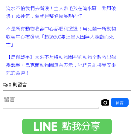
淹水不怕我們去衝浪！主人帶毛孩在淹水區「乘風破
浪」超神氣：偶就是整條街最靚的仔
不是所有動物收容中心都順利撤退！烏克蘭一所動物
收容中心被發現「超過300隻汪星人因無人照顧而死
亡」！
【烏俄戰爭】因來不及將動物園裡的動物全數救出躲
避戰爭，烏克蘭動物園無奈表示：牠們只能接受安樂
死的命運！