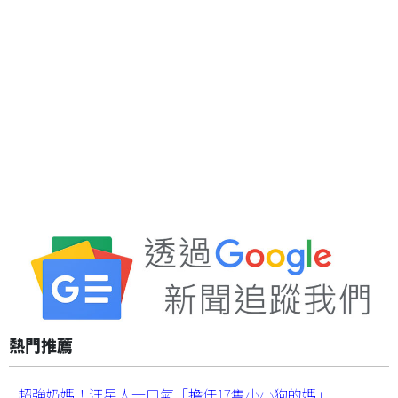
熱門推薦
超強奶媽！汪星人一口氣「擔任17隻小小狗的媽」