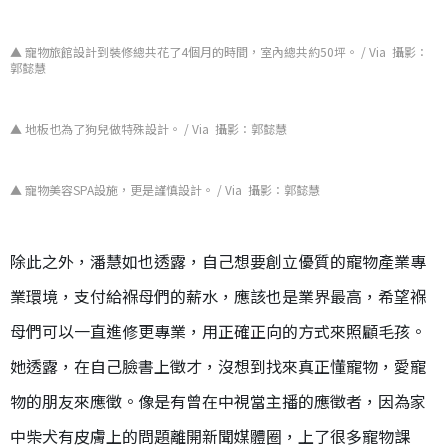
▲ 寵物旅館設計到裝修總共花了4個月的時間，室內總共約50坪。 / Via 攝影：
郭懿慧
▲ 地板也為了狗兒做特殊設計。 / Via 攝影：郭懿慧
▲ 寵物美容SPA設施，更是謹慎設計。 / Via 攝影：郭懿慧
除此之外，潘慧如也透露，自己想要創立優質的寵物產業專
業環境，支付給褓母們的薪水，應該也是業界最高，希望褓
母們可以一直進修更專業，用正確正向的方式來照顧毛孩。
她透露，在自己臉書上徵才，沒想到找來真正懂寵物，愛寵
物的朋友來應徵。像是有曾在中視當主播的應徵者，因為家
中柴犬有皮膚上的問題離開新聞媒體圈，上了很多寵物課