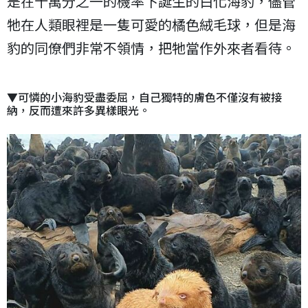
是在十萬分之一的機率下誕生的白化海豹，儘管
牠在人類眼裡是一隻可愛的橘色絨毛球，但是海
豹的同僚們非常不領情，把牠當作外來者看待。
▼可憐的小海豹受盡委屈，自己獨特的膚色不僅沒有被接
納，反而遭來許多異樣眼光。