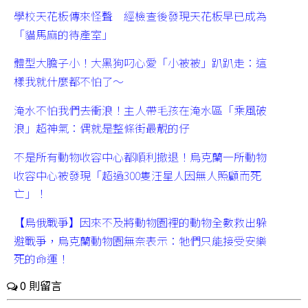
學校天花板傳來怪聲 經檢查後發現天花板早已成為
「貓馬麻的待產室」
體型大膽子小！大黑狗叼心愛「小被被」趴趴走：這
樣我就什麼都不怕了～
淹水不怕我們去衝浪！主人帶毛孩在淹水區「乘風破
浪」超神氣：偶就是整條街最靚的仔
不是所有動物收容中心都順利撤退！烏克蘭一所動物
收容中心被發現「超過300隻汪星人因無人照顧而死
亡」！
【烏俄戰爭】因來不及將動物園裡的動物全數救出躲
避戰爭，烏克蘭動物園無奈表示：牠們只能接受安樂
死的命運！