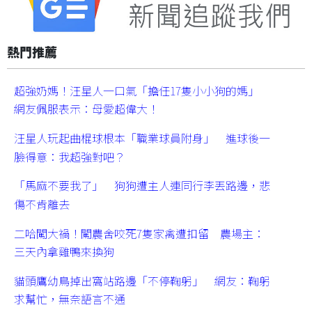
熱門推薦
超強奶媽！汪星人一口氣「擔任17隻小小狗的媽」
網友佩服表示：母愛超偉大！
汪星人玩起曲棍球根本「職業球員附身」 進球後一
臉得意：我超強對吧？
「馬麻不要我了」 狗狗遭主人連同行李丟路邊，悲
傷不肯離去
二哈闖大禍！闖農舍咬死7隻家禽遭扣留 農場主：
三天內拿雞鴨來換狗
貓頭鷹幼鳥掉出窩站路邊「不停鞠躬」 網友：鞠躬
求幫忙，無奈語言不通