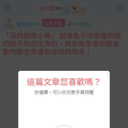
免費下載
愛寵物APP
在APP開啟
「海豹版醜小鴨」 因膚色不同受盡同僚
的排斥的白化海豹，網友無奈表示原來
動物圈也有膚色歧視的現象！
X
這篇文章您喜歡嗎？
按個讚，可以收到更多資訊喔