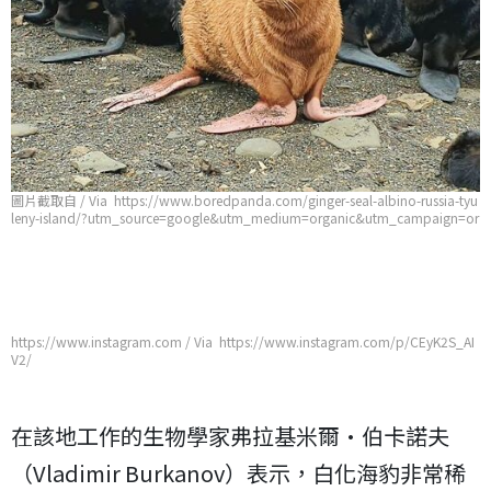
圖片截取自 / Via https://www.boredpanda.com/ginger-seal-albino-russia-tyu
leny-island/?utm_source=google&utm_medium=organic&utm_campaign=or
ganic
https://www.instagram.com / Via https://www.instagram.com/p/CEyK2S_AI
V2/
在該地工作的生物學家弗拉基米爾·伯卡諾夫
（Vladimir Burkanov）表示，白化海豹非常稀