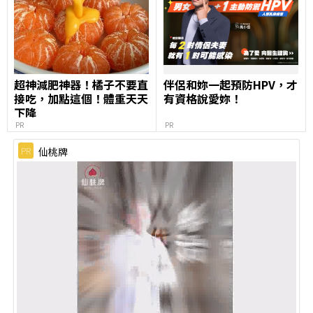
超神減肥神器！橘子不要直
伴侶和妳一起預防HPV，才
接吃，加點這個！體重天天
有資格說愛妳！
下降
PR
PR
PR
仙桃牌