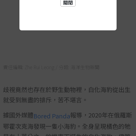
關閉
責任編輯:
Zhe Rui Leong
/ 分類:
海洋生物新聞
歧視竟然也存在於野生動物裡，白化海豹從出生
就受到無盡的排斥，苦不堪言。
據國外媒體
報導，2020年在俄羅斯
Bored Panda
鄂霍次克海發現一隻小海豹。全身呈現橘色的牠