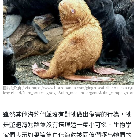
圖片截取自 / Via https://www.boredpanda.com/ginger-seal-albino-russia-tyu
leny-island/?utm_source=google&utm_medium=organic&utm_campaign=or
ganic
雖然其他海豹們並沒有對牠做出傷害的行為，牠
是整體海豹群並沒有搭理這一隻小可憐。生物學
家們表示如果這隻白化海豹被同僚們逐出牠們的