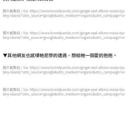
圖片截取自 / Via https://www.boredpanda.com/ginger-seal-albino-russia-tyu
leny-island/?utm_source=google&utm_medium=organic&utm_campaign=or
ganic
圖片截取自 / Via https://www.boredpanda.com/ginger-seal-albino-russia-tyu
leny-island/?utm_source=google&utm_medium=organic&utm_campaign=or
ganic
▼其他網友也感嘆牠悲慘的遭遇，想給牠一個愛的抱抱。
圖片截取自 / Via https://www.boredpanda.com/ginger-seal-albino-russia-tyu
leny-island/?utm_source=google&utm_medium=organic&utm_campaign=or
ganic
圖片截取自 / Via https://www.boredpanda.com/ginger-seal-albino-russia-tyu
leny-island/?utm_source=google&utm_medium=organic&utm_campaign=or
ganic