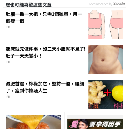
您也可能喜歡這些文章
Recommended by
肚腩一抓一大把，只需1個雞蛋，用一
個瘦一個
PR
起床就先做件事，沒三天小腹就不見了!
肚子一天天變小！
PR
減肥首選，檸檬加它，堅持一週，腰細
了，瘦到你懷疑人生
PR