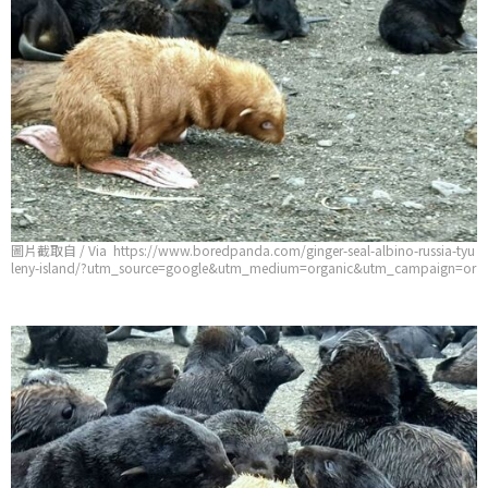
圖片截取自 / Via https://www.boredpanda.com/ginger-seal-albino-russia-tyu
leny-island/?utm_source=google&utm_medium=organic&utm_campaign=or
ganic