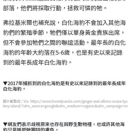
部落，他們將採取行動，拯救可憐的牠。
弗拉基米爾也補充說，白化海豹不會加入其他海
豹們的繁殖季節，牠們僅以單身黃金貴族出席，
但不會參加牠們之間的聯誼活動。最年長的白化
海豹的年齡大約落在5-6歲，也是有史以來記錄
到的最年長成年白化海豹。
▼2017年捕抓到的白化海豹是有史以來記錄到的最年長成年
白化海豹。
圖片截取自 / Via https://www.boredpanda.com/ginger-seal-albino-russia-tyu
leny-island/?utm_source=google&utm_medium=organic&utm_campaign=or
ganic
▼網友們表示歧視原來也存在與野生動物裡，也或許其他海
豹只是嫉妒牠獨特的膚色。