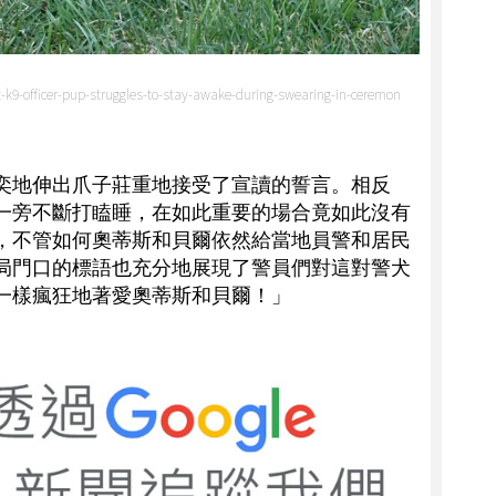
k9-officer-pup-struggles-to-stay-awake-during-swearing-in-ceremon
奕地伸出爪子莊重地接受了宣讀的誓言。相反
一旁不斷打瞌睡，在如此重要的場合竟如此沒有
，不管如何奧蒂斯和貝爾依然給當地員警和居民
局門口的標語也充分地展現了警員們對這對警犬
一樣瘋狂地著愛奧蒂斯和貝爾！」