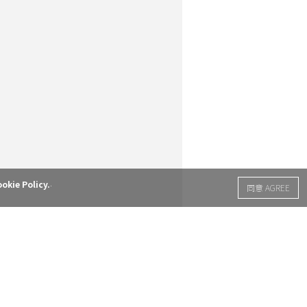
.
okie Policy.
同意 AGREE