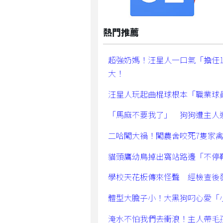
熱門推薦
超強奶媽！汪星人一口氣「擔任
大！
汪星人玩起曲棍球根本「職業球
「馬麻不要我了」 狗狗遭主人
二哈闖大禍！闖農舍咬死7隻家
貓頭鷹幼鳥掉出窩站路邊「不停
學校天花板傳來怪聲 經檢查後
體型大膽子小！大黑狗叼心愛「
淹水不怕我們去衝浪！主人帶毛