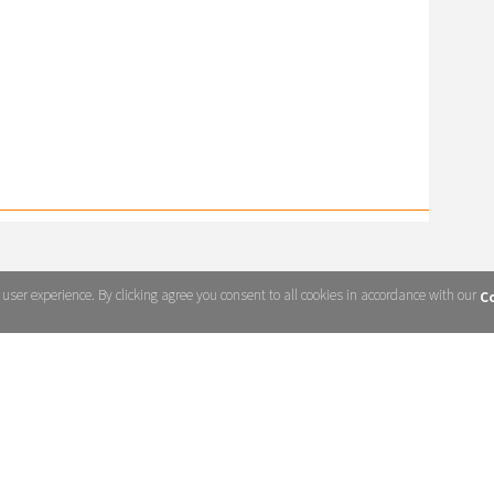
ser experience. By clicking agree you consent to all cookies in accordance with our
Co