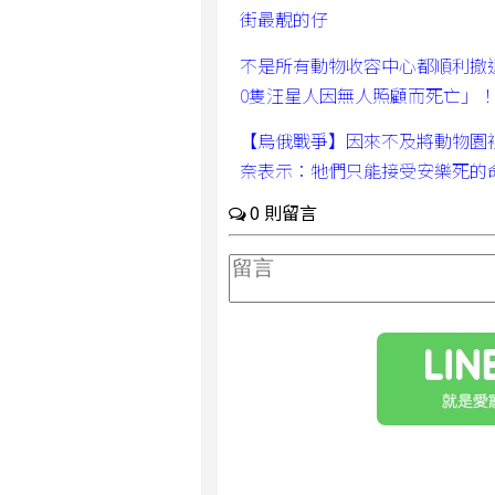
街最靚的仔
不是所有動物收容中心都順利撤
0隻汪星人因無人照顧而死亡」
【烏俄戰爭】因來不及將動物園
奈表示：牠們只能接受安樂死的