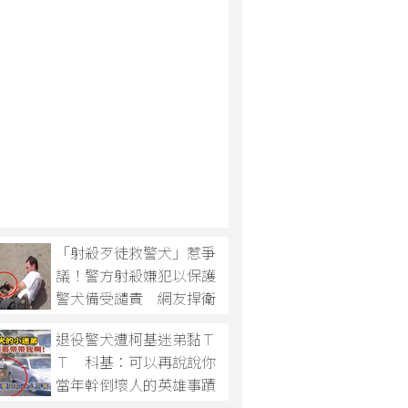
「射殺歹徒救警犬」惹爭
議！警方射殺嫌犯以保護
警犬備受譴責 網友捍衛
表示：警方沒錯！
退役警犬遭柯基迷弟黏Ｔ
Ｔ 科基：可以再說說你
當年幹倒壞人的英雄事蹟
嗎？