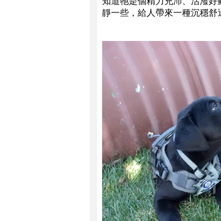
知道牠是個精力充沛、活潑好
靜一些，給人帶來一種沉穩舒