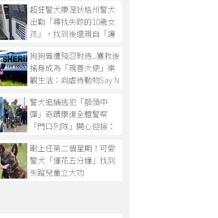
超狂警犬康涅狄格州警犬
出勤「尋找失踪的10歲女
孩」，找到後還親自「護
送她回到家人身邊」？
狗狗曾遭殘忍對待...獲救後
搖身成為「親善大使」樂
觀生活：向虐待動物Say N
o！
警犬追捕逃犯「額頭中
彈」奇蹟康復全體警察
「門口列隊」開心迎接：
最勇敢的英雄！
剛上任第二個星期！可愛
警犬「僅花五分鐘」找到
失蹤兒童立大功