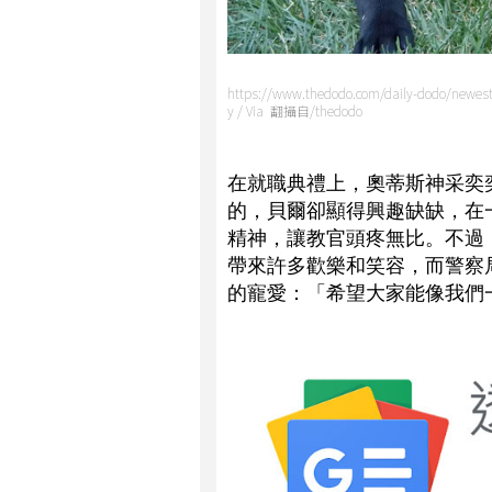
https://www.thedodo.com/daily-dodo/newest-
y / Via 翻攝自/thedodo
在就職典禮上，奧蒂斯神采奕
的，貝爾卻顯得興趣缺缺，在
精神，讓教官頭疼無比。不過
帶來許多歡樂和笑容，而警察
的寵愛：「希望大家能像我們