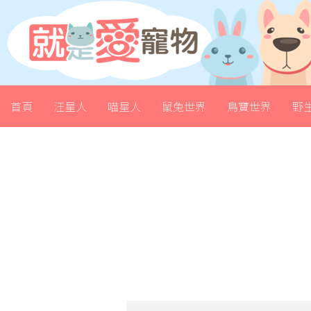
首頁
汪星人
喵星人
鼠兔世界
鳥寶世界
野