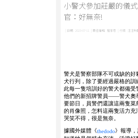
小警犬參加莊嚴的儀式
官：好無奈!
| 日期:
2023-07-11
| 責任編輯:
程承恩
| 分類:
汪汪新
警犬是警察部隊不可或缺的好
犬行列，除了要經過嚴格的訓
此每一隻培訓好的警犬都備受
他們的新招牌警員——警犬奧蒂斯
要節日，員警們還讓這兩隻菜
的肖像照，怎料這兩隻活力充
哭笑不得，很是無奈。
據國外媒體《
》報導，
thedodo