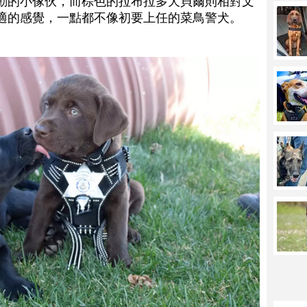
動的小傢伙，而棕色的拉布拉多犬貝爾則相對文
適的感覺，一點都不像初要上任的菜鳥警犬。