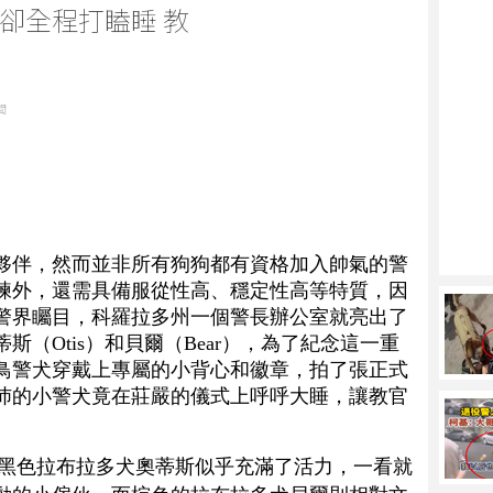
卻全程打瞌睡 教
聞
夥伴，然而並非所有狗狗都有資格加入帥氣的警
練外，還需具備服從性高、穩定性高等特質，因
警界矚目，科羅拉多州一個警長辦公室就亮出了
（Otis）和貝爾（Bear），為了紀念這一重
鳥警犬穿戴上專屬的小背心和徽章，拍了張正式
沛的小警犬竟在莊嚴的儀式上呼呼大睡，讓教官
黑色拉布拉多犬奧蒂斯似乎充滿了活力，一看就