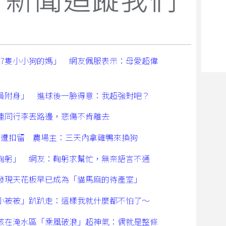
17隻小小狗的媽」 網友佩服表示：母愛超偉
員附身」 進球後一臉得意：我超強對吧？
連同行李丟路邊，悲傷不肯離去
禽遭扣留 農場主：三天內拿雞鴨來換狗
鞠躬」 網友：鞠躬求幫忙，無奈語言不通
發現天花板早已成為「貓馬麻的待產室」
小被被」趴趴走：這樣我就什麼都不怕了～
孩在淹水區「乘風破浪」超神氣：偶就是整條