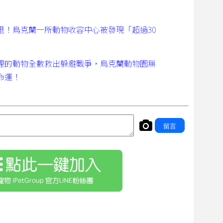
退！烏克蘭一所動物收容中心被發現「超過30
！
裡的動物全數救出躲避戰爭，烏克蘭動物園無
命運！