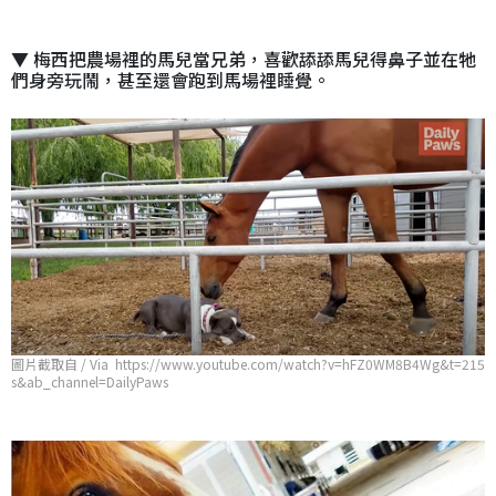
▼ 梅西把農場裡的馬兒當兄弟，喜歡舔舔馬兒得鼻子並在牠
們身旁玩鬧，甚至還會跑到馬場裡睡覺。
圖片截取自 / Via https://www.youtube.com/watch?v=hFZ0WM8B4Wg&t=215
s&ab_channel=DailyPaws