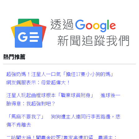
熱門推薦
超強奶媽！汪星人一口氣「擔任17隻小小狗的媽」
網友佩服表示：母愛超偉大！
汪星人玩起曲棍球根本「職業球員附身」 進球後一
臉得意：我超強對吧？
「馬麻不要我了」 狗狗遭主人連同行李丟路邊，悲
傷不肯離去
二哈闖大禍！闖農舍咬死7隻家禽遭扣留 農場主：