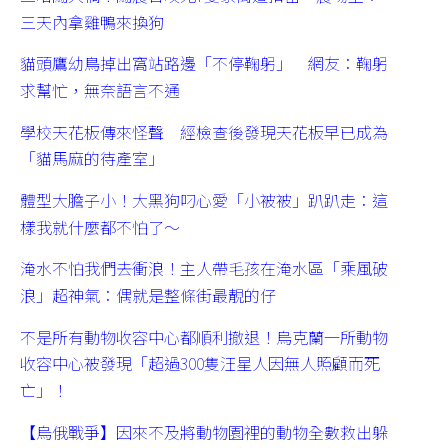
三天內拿雞鴨來換狗
貓頭鷹幼鳥掉出窩站路邊「不停鞠躬」 網友：鞠躬
求幫忙，無奈語言不通
學校天花板傳來怪聲 經檢查後發現天花板早已成為
「貓馬麻的待產室」
體型大膽子小！大黑狗叼心愛「小被被」趴趴走：這
樣我就什麼都不怕了～
淹水不怕我們去衝浪！主人帶毛孩在淹水區「乘風破
浪」超神氣：偶就是整條街最靚的仔
不是所有動物收容中心都順利撤退！烏克蘭一所動物
收容中心被發現「超過300隻汪星人因無人照顧而死
亡」！
【烏俄戰爭】因來不及將動物園裡的動物全數救出躲