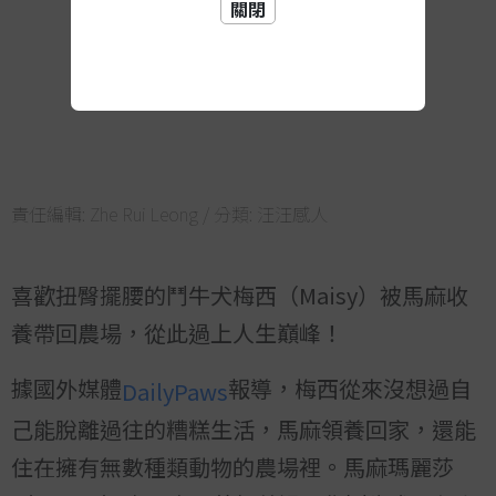
關閉
責任編輯:
Zhe Rui Leong
/ 分類:
汪汪感人
喜歡扭臀擺腰的鬥牛犬梅西（Maisy）被馬麻收
養帶回農場，從此過上人生巔峰！
據國外媒體
報導，梅西從來沒想過自
DailyPaws
己能脫離過往的糟糕生活，馬麻領養回家，還能
住在擁有無數種類動物的農場裡。馬麻瑪麗莎