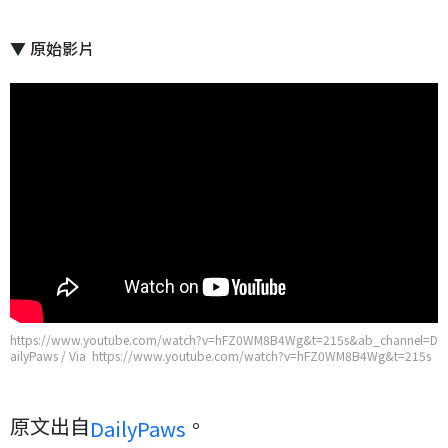
▼ 原始影片
https://www.youtube.com/watch?v=hFZ0WM8B4Wg&t=215s&ab_channel=D
ailyPaws / Via https://www.youtube.com/watch?v=hFZ0WM8B4Wg&t=215s
&ab_channel=DailyPaws
原文出自
。
DailyPaws