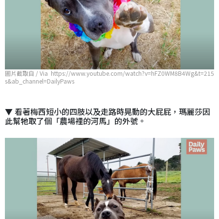
圖片截取自 / Via https://www.youtube.com/watch?v=hFZ0WM8B4Wg&t=215
s&ab_channel=DailyPaws
▼ 看著梅西短小的四肢以及走路時晃動的大屁屁，瑪麗莎因
此幫牠取了個「農場裡的河馬」的外號。