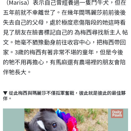
（Marisa）表示自己曾經養過一隻鬥牛犬，但在
五年前就不幸離世了。在幾年間瑪麗莎前前後後
失去自己的父母，處於極度悲傷階段的她這時看
見了朋友在臉書標記自己的 為梅西尋找新主人 帖
文。她毫不猶豫動身前往收容中心，把梅西帶回
家。3歲的梅西有著非常不堪的童年，但是今後
的牠不用再擔心，有馬麻還有農場裡的朋友會陪
伴牠長大。
▼ 從此梅西與瑪麗莎不僅孤軍奮戰，彼此就是彼此的最佳夥
伴。