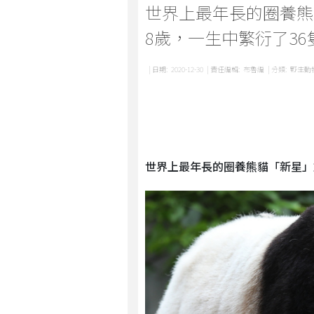
世界上最年長的圈養熊
8歲，一生中繁衍了36
| 日期:
2020-12-30
| 責任編輯:
布魯編
| 分類:
野生動
世界上最年長的圈養熊貓「新星」