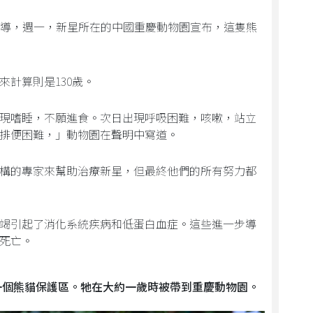
日的報導，週一，新星所在的中國重慶動物園宣布，這隻熊
計算則是130歲。
新星表現嗜睡，不願進食。次日出現呼吸困難，咳嗽，站立
，排便困難，」動物園在聲明中寫道。
構的專家來幫助治療新星，但最終他們的所有努力都
竭引起了消化系統疾病和低蛋白血症。這些進一步導
死亡。
的一個熊貓保護區。牠在大約一歲時被帶到重慶動物園。