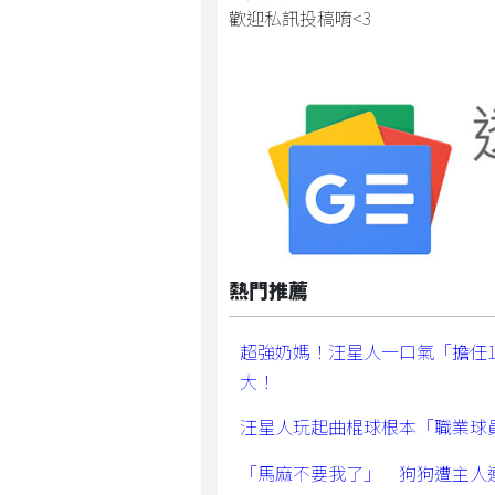
歡迎私訊投稿唷<3
熱門推薦
超強奶媽！汪星人一口氣「擔任
大！
汪星人玩起曲棍球根本「職業球
「馬麻不要我了」 狗狗遭主人