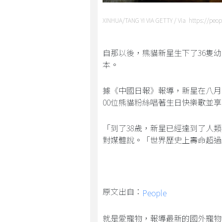
XINHUA/TANG YI VIA GETTY / Via https://peo
自那以後，熊貓新星生下了36隻
本。
據《中國日報》報導，新星在八月
00位熊貓粉絲唱著生日快樂歌並
「到了38歲，新星已經達到了人類
對媒體說。「世界歷史上壽命超過3
原文出自：
People
就是愛寵物，報導最新的國外寵物