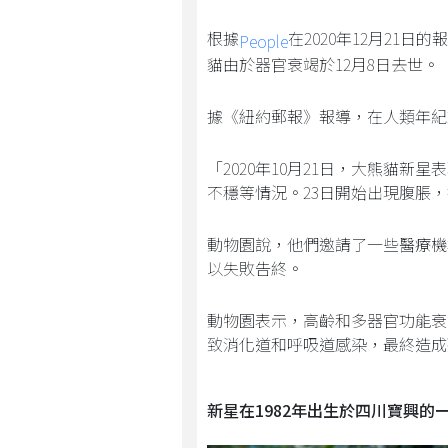
根據
在2020年12月21
People
貓由於器官衰竭於12月8日去世。
據《紐約郵報》報導，在人類年紀來
「2020年10月21日，大熊貓
不穩等情況。23日開始出現腹脹
動物園說，他們邀請了一些醫療機
以失敗告終。
動物園表示，高齡和多器官功能衰
致消化道和呼吸道感染，最終造成
新星在1982年出生於四川寶興