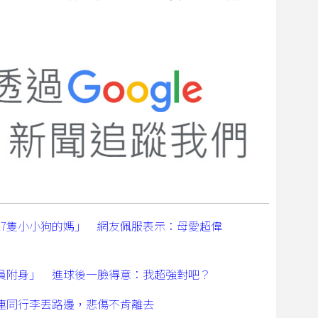
17隻小小狗的媽」 網友佩服表示：母愛超偉
員附身」 進球後一臉得意：我超強對吧？
連同行李丟路邊，悲傷不肯離去