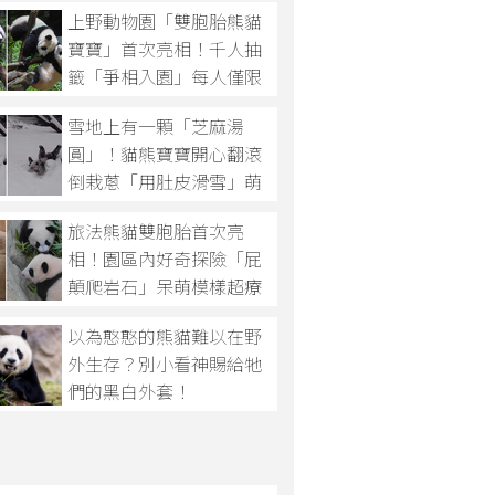
上野動物園「雙胞胎熊貓
貓熊提出「瀕危物種名
寶寶」首次亮相！千人抽
單」！
籤「爭相入園」每人僅限
看1分鐘
雪地上有一顆「芝麻湯
圓」！貓熊寶寶開心翻滾
倒栽蔥「用肚皮滑雪」萌
翻
旅法熊貓雙胞胎首次亮
相！園區內好奇探險「屁
顛爬岩石」呆萌模樣超療
癒
以為憨憨的熊貓難以在野
外生存？別小看神賜給牠
們的黑白外套！