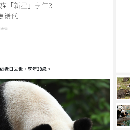
貓「新星」享年3
隻後代
物新聞
於近日去世，享年38歲。