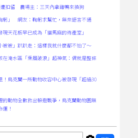
禽遭扣留 農場主：三天內拿雞鴨來換狗
鞠躬」 網友：鞠躬求幫忙，無奈語言不通
發現天花板早已成為「貓馬麻的待產室」
小被被」趴趴走：這樣我就什麼都不怕了～
孩在淹水區「乘風破浪」超神氣：偶就是整條
退！烏克蘭一所動物收容中心被發現「超過30
！
裡的動物全數救出躲避戰爭，烏克蘭動物園無
命運！