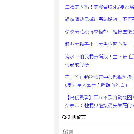
二哈闖大禍！闖農舍咬死7隻家
貓頭鷹幼鳥掉出窩站路邊「不停
學校天花板傳來怪聲 經檢查後
體型大膽子小！大黑狗叼心愛「
淹水不怕我們去衝浪！主人帶毛
街最靚的仔
不是所有動物收容中心都順利撤
0隻汪星人因無人照顧而死亡」
【烏俄戰爭】因來不及將動物園
奈表示：牠們只能接受安樂死的