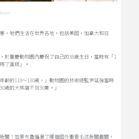
ple.com
幼崽，牠們生活在世界各地，包括美國，加拿大和日
，於重慶動物園內慶祝了自己的38歲生日，當時有「1
享用了蛋糕」。
年齡的110～130歲，」動物園的技術總監尹延強當時
0歲的大熊貓不到30隻。」
新聞！如果布魯編漏了哪個國外重要毛孩新聞趣聞，