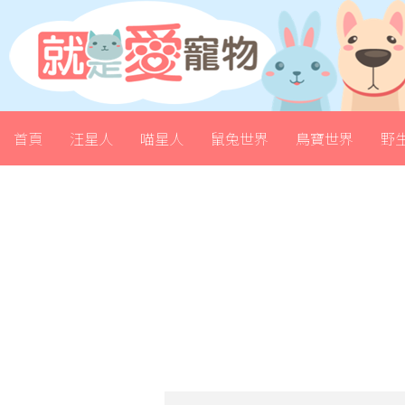
首頁
汪星人
喵星人
鼠兔世界
鳥寶世界
野