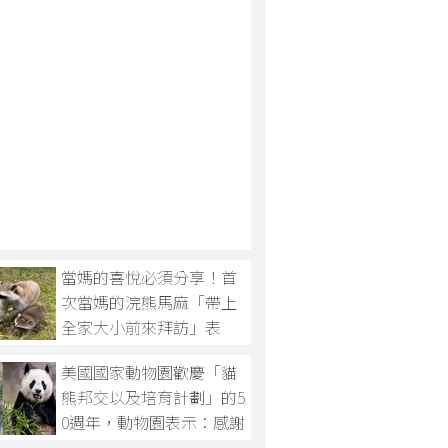
當媽的喜悅必須分享！首
次當媽的浣熊馬麻「帶上
全家大小前來拜訪」表
示：快看看偶的寶寶！
美國國家動物園歡慶「貓
熊邦交以及培育計劃」的5
0週年，動物園表示：感謝
全球各界人士的幫助，將