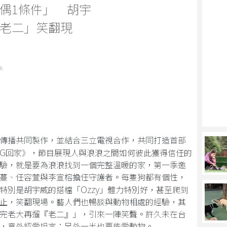
偶1條件」 胡宇
老二」笑翻現
樂
傳播共同製作，並結合三立電視合作，共同打造首部
OG
回家》，節目展現人與浪浪之間如何彼此獲得信任的
驗，就是要為浪浪找到一個完整溫暖的家，第一季邀
蔓、任容萱與李宣榕擔任守護者。每隻狗都有個性，
Ozzy
特別是胡宇威的搭檔「
」體力特別好，甚至爬到
止，笑翻現場。藝人們也暢談與動物相處的經驗，其
完老大再遛『老二』」，引來一陣笑聲。許久未在台
，意外認愛坦言：另外一半也要能愛動物。