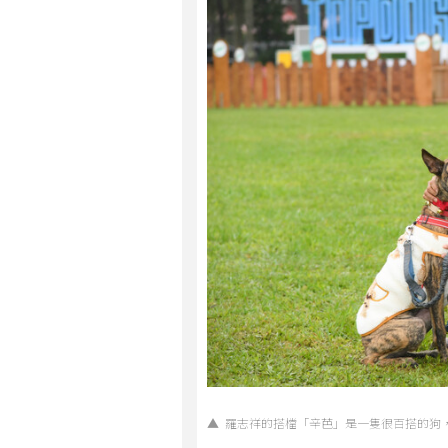
▲ 羅志祥的搭檔「辛芭」是一隻很百搭的狗，可