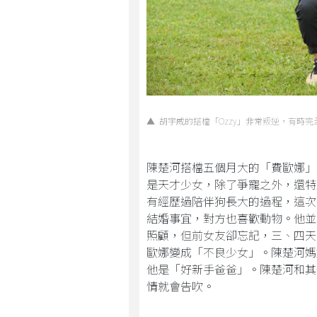
▲ 胡宇威的搭檔「Ozzy」非常叛逆，有時完全不
陳楚河搭檔五個月大的「費歐娜」
是天才少女，除了爭寵之外，還特
有經歷過陪伴狗長大的過程，這次
結婚事宜，對方也喜歡動物。他並
照顧，但前女友卻忘記，三、四天
歐娜變成「不良少女」。陳楚河媽
他是「好新手爸爸」。陳楚河和其
情就會告吹。