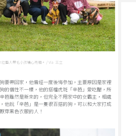
六位藝人帶毛小孩埔心亮相。 / Via 三立
狗要帶回家，他曾經一度後悔參加，主要原因是家裡
狗的個性不一樣，他的搭檔虎斑「辛芭」愛吃醋，所
辛芭雖然是新來的，但完全不甩家中的女霸主，相處
，他說「辛芭」是一隻很百搭的狗，可以和大家打成
厭穿黑色衣服的人！