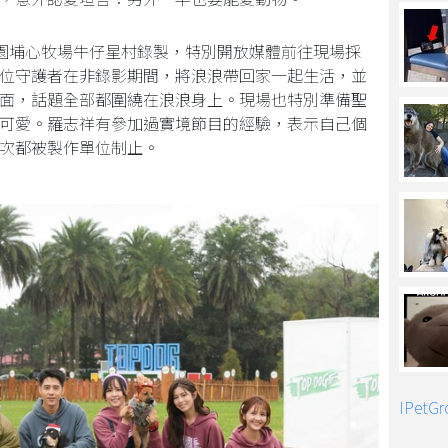
園埔心牧場牛仔星村錄製，特別開放媒體前往現場採
位守護者在非錄影期間，將浪浪帶回家一起生活，並
面，話題全部都圍繞在浪浪身上。現場也特別準備聖
可愛。羅志祥有參加過實境節目的經驗，表示自己個
次都被製作單位制止。
IPet