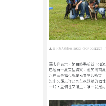
▲ 三立真人寵物實境節目《TOP DOG回家》 
羅志祥表示，節目錄製前並不知道
已經有一隻巨型貴賓，他笑說兩隻
以在家最擔心就是兩隻狗起衝突，
沒多久羅志祥已完全摸透牠的個性
一片，且個性又護主，唯一就是討