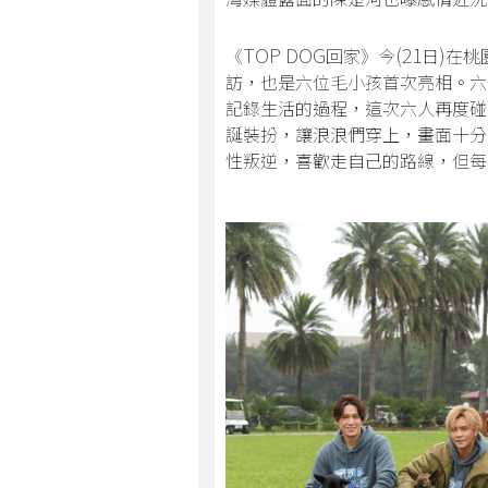
TOP DOG
(21
)
《
回家》今
日
在桃
訪，也是六位毛小孩首次亮相。六
記錄生活的過程，這次六人再度碰
誕裝扮，讓浪浪們穿上，畫面十分
性叛逆，喜歡走自己的路線，但每