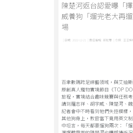
陳楚河返台認愛曝「擇
威養狗「遛完老大再遛
場
| 日期:
2022-12-21
| 責任編輯:
郭懿慧
| 分類:
汪汪娛
百聿數碼跨足綜藝領域，與艾迪斯
TOP D
原創真人寵物實境節目《
旅程，實境結合趣味競賽與任務考
請到羅志祥、胡宇威、陳楚河、魏
記者會中不時看到牠們失控模樣，
其他狗身上，教官當下竟用英文制
中坦言，每天都要遛狗兩次：「遛
灣媒體露面的陳楚河也曝感情近況