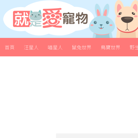
首頁
汪星人
喵星人
鼠兔世界
鳥寶世界
野