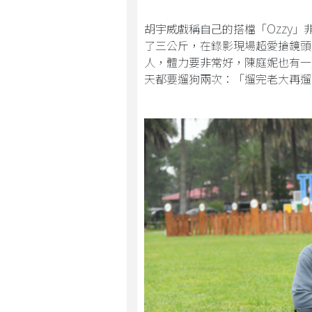
Ozzy
胡宇威戲稱自己的搭檔「
」
了三公斤，在錄影現場超愛搶鏡頭
人，體力要非常好，陳庭妮也有一
天都要遛狗兩次：「遛完老大再遛