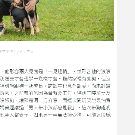
受控。 / Via 三立
，他形容兩人見面是「一見鍾情」，並形容他的浪浪
別送去才藝班學十幾樣才藝。雖然家裡有養狗，但沒
特別想跟狗一起成長。訪談中也意外認愛，尚未討論
透露，之前養的狗因為當時要工作，特別叮嚀前女友
沒餵狗，讓陳楚河十分介意，而這次開玩笑說最怕費
媽曾經講過「男人帶小孩都會亂教」，這次帶狗證明
他藝人都表示，如果另一半無法接受狗，可能這段感