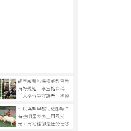
胡宇威養狗採權威教官教
育好規矩 李宣榕自稱
「人格分裂守護者」狗掉
頭就走
你以為明星都很耀眼嗎？
有些明星表面上風風光
光，背地裡卻是任勞任怨
的鏟屎官。