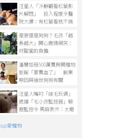
汪星人「冷靜觀看松鼠影
片解悶」 投入程度令醫
院大讚：有松鼠看就不搞
亂！
是狼還是狗狗？毛孩「越
長越大」開心撒嬌網笑：
好甜蜜的負擔
潘慧如砸500萬賣房開寵物
旅館「要賣血了」 創業
原因與過世狗狗有關
汪星人嘴叼「絨毛玩偶」
遮擋「毛小孩監控器」躲
避監控令 馬麻表示：太聰
明啦！
Group愛寵物