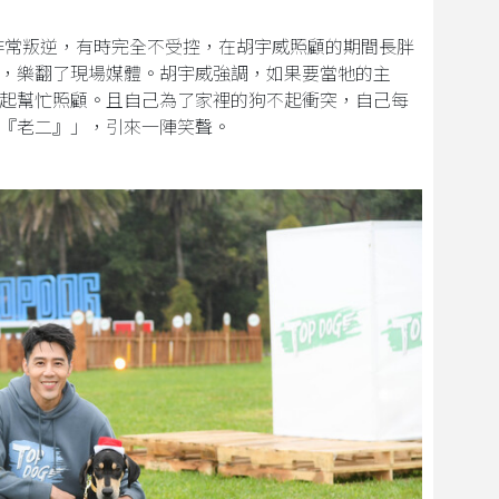
非常叛逆，有時完全不受控，在胡宇威照顧的期間長胖
，樂翻了現場媒體。胡宇威強調，如果要當牠的主
起幫忙照顧。且自己為了家裡的狗不起衝突，自己每
『老二』」，引來一陣笑聲。